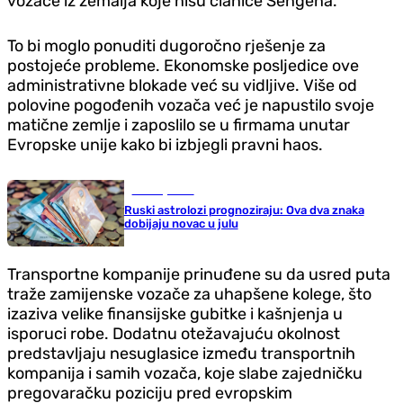
vozače iz zemalja koje nisu članice Šengena.
To bi moglo ponuditi dugoročno rješenje za
postojeće probleme. Ekonomske posljedice ove
administrativne blokade već su vidljive. Više od
polovine pogođenih vozača već je napustilo svoje
matične zemlje i zaposlilo se u firmama unutar
Evropske unije kako bi izbjegli pravni haos.
Zanimljivosti
Ruski astrolozi prognoziraju: Ova dva znaka
dobijaju novac u julu
Transportne kompanije prinuđene su da usred puta
traže zamijenske vozače za uhapšene kolege, što
izaziva velike finansijske gubitke i kašnjenja u
isporuci robe. Dodatnu otežavajuću okolnost
predstavljaju nesuglasice između transportnih
kompanija i samih vozača, koje slabe zajedničku
pregovaračku poziciju pred evropskim