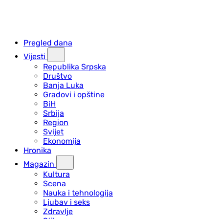
Pregled dana
Vijesti
Republika Srpska
Društvo
Banja Luka
Gradovi i opštine
BiH
Srbija
Region
Svijet
Ekonomija
Hronika
Magazin
Kultura
Scena
Nauka i tehnologija
Ljubav i seks
Zdravlje