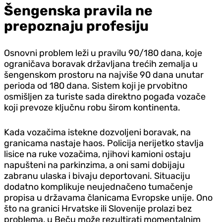
Šengenska pravila ne
prepoznaju profesiju
Osnovni problem leži u pravilu 90/180 dana, koje
ograničava boravak državljana trećih zemalja u
šengenskom prostoru na najviše 90 dana unutar
perioda od 180 dana. Sistem koji je prvobitno
osmišljen za turiste sada direktno pogađa vozače
koji prevoze ključnu robu širom kontinenta.
Kada vozačima istekne dozvoljeni boravak, na
granicama nastaje haos. Policija nerijetko stavlja
lisice na ruke vozačima, njihovi kamioni ostaju
napušteni na parkinzima, a oni sami dobijaju
zabranu ulaska i bivaju deportovani. Situaciju
dodatno komplikuje neujednačeno tumačenje
propisa u državama članicama Evropske unije. Ono
što na granici Hrvatske ili Slovenije prolazi bez
problema, u Beču može rezultirati momentalnim