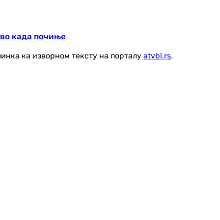
во када почиње
линка ка изворном тексту на порталу
atvbl.rs
.