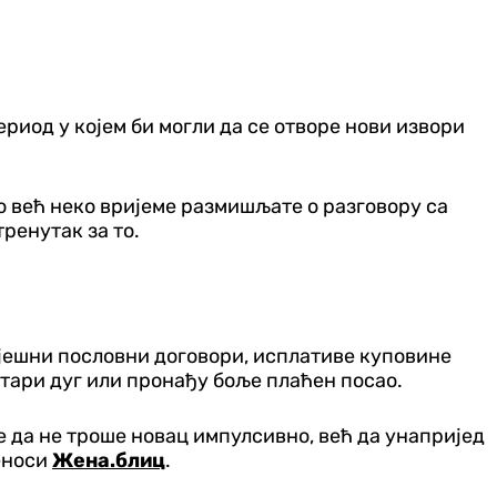
ериод у којем би могли да се отворе нови извори
ко већ неко вријеме размишљате о разговору са
ренутак за то.
пјешни пословни договори, исплативе куповине
стари дуг или пронађу боље плаћен посао.
е да не троше новац импулсивно, већ да унапријед
еноси
Жена.блиц
.