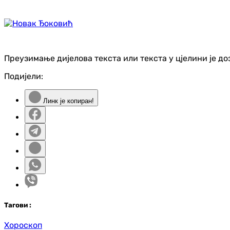
Преузимање дијелова текста или текста у цјелини је д
Подијели:
Линк је копиран!
Таг
ови
:
Хороскоп