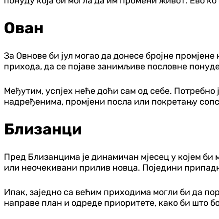
понуду која би могла да им промени живот. Ево ко 
Ован
За Овнове би јул могао да донесе бројне промјене 
прихода, да се појаве занимљиве пословне понуде
Међутим, успјех неће доћи сам од себе. Потребно 
надређенима, промјени посла или покретању сопств
Близанци
Пред Близанцима је динамичан мјесец у којем би 
или неочекивани прилив новца. Поједини припадни
Ипак, заједно са већим приходима могли би да по
направе план и одреде приоритете, како би што 