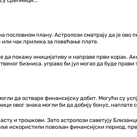
су срећници...
на пословном плану. Астролози сматрају да је ово п
 или чак прилика за повећање плате.
је да покажу иницијативу и направе први корак. А
еног бизниса, управо би јул могао да буде прави т
могли да остваре финансијску добит. Могући су ус
ци овог знака могли би да добију бонус, наплате 
расту и трошкови. Зато астролози саветују Близанц
боље искористили повољан финансијски период, пр