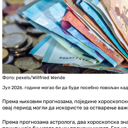
Фото:
pexels/Willfried Wende
Јул 2026. године могао би да буде посебно повољан кад
Према њиховим прогнозама, поједине хороскопске
овај период могли да искористе за остварење ва
Према прогнозама астролога, два хороскопска зна