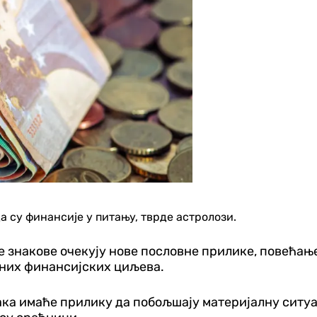
а су финансије у питању, тврде астролози.
 знакове очекују нове пословне прилике, повећањ
жних финансијских циљева.
ка имаће прилику да побољшају материјалну ситуац