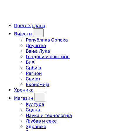
Преглед дана
Вијести
Република Српска
Друштво
Бања Лука
Градови и општине
БиХ
Србија
Регион
Свијет
Економија
Хроника
Магазин
Култура
Сцена
Наука и технологија
Љубав и секс
Здравље