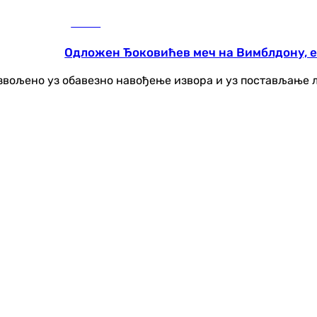
Тенис
Одложен Ђоковићев меч на Вимблдону, е
озвољено уз обавезно навођење извора и уз постављање 