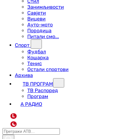
Стил
Занимљивости
Савјети
Вицеви
Ауто-мото
Породица
Питали смо...
Спорт
Фудбал
Кошарка
Тенис
Остали спортови
Архива
ТВ ПРОГРАМ
ТВ Распоред
Програм
А РАДИО
L