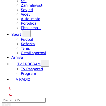
Stil
Zanimljivosti
Savjeti
Vicevi
Auto-moto
Porodica
Pitali smo...
Sport
Fudbal
Košarka
Tenis
Ostali sportovi
Arhiva
TV PROGRAM
ТV Raspored
Program
A RADIO
L