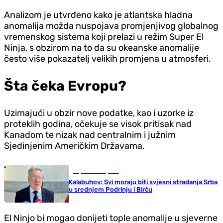
Analizom je utvrđeno kako je atlantska hladna
anomalija možda nuspojava promjenjivog globalnog
vremenskog sistema koji prelazi u režim Super El
Ninja, s obzirom na to da su okeanske anomalije
često više pokazatelj velikih promjena u atmosferi.
Šta čeka Evropu?
Uzimajući u obzir nove podatke, kao i uzorke iz
proteklih godina, očekuje se visok pritisak nad
Kanadom te nizak nad centralnim i južnim
Sjedinjenim Američkim Državama.
Republika Srpska
Kalabuhov: Svi moraju biti svjesni stradanja Srba
u srednjem Podrinju i Birču
El Ninjo bi mogao donijeti tople anomalije u sjeverne