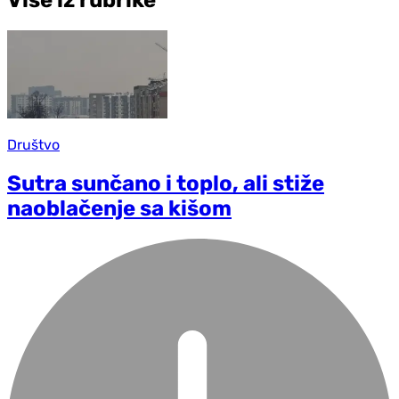
Više iz rubrike
Društvo
Sutra sunčano i toplo, ali stiže
naoblačenje sa kišom