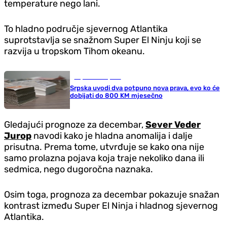
temperature nego lani.
To hladno područje sjevernog Atlantika
suprotstavlja se snažnom Super El Ninju koji se
razvija u tropskom Tihom okeanu.
Republika Srpska
Srpska uvodi dva potpuno nova prava, evo ko će
dobijati do 800 KM mjesečno
Gledajući prognoze za decembar,
Sever Veder
Jurop
navodi kako je hladna anomalija i dalje
prisutna. Prema tome, utvrđuje se kako ona nije
samo prolazna pojava koja traje nekoliko dana ili
sedmica, nego dugoročna naznaka.
Osim toga, prognoza za decembar pokazuje snažan
kontrast između Super El Ninja i hladnog sjevernog
Atlantika.