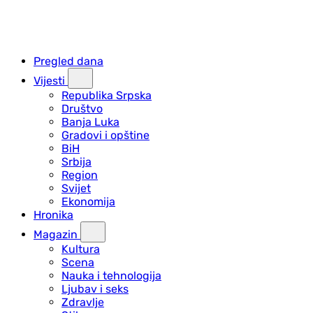
Pregled dana
Vijesti
Republika Srpska
Društvo
Banja Luka
Gradovi i opštine
BiH
Srbija
Region
Svijet
Ekonomija
Hronika
Magazin
Kultura
Scena
Nauka i tehnologija
Ljubav i seks
Zdravlje