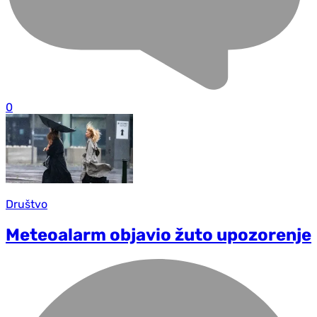
0
Društvo
Meteoalarm objavio žuto upozorenje