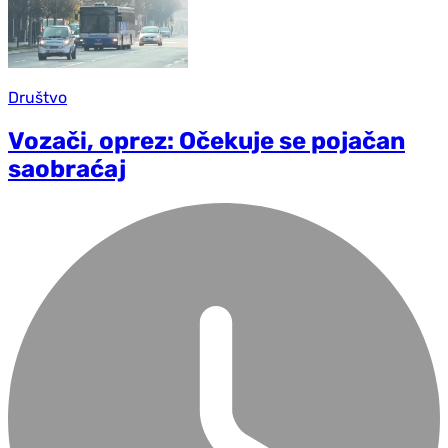
Društvo
Vozači, oprez: Očekuje se pojačan
saobraćaj