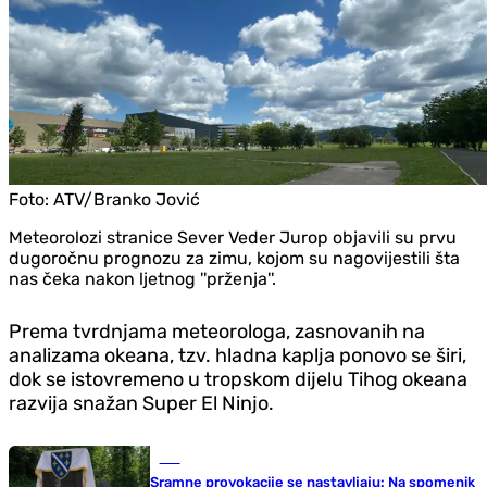
Foto:
ATV/Branko Jović
Meteorolozi stranice Sever Veder Jurop objavili su prvu
dugoročnu prognozu za zimu, kojom su nagovijestili šta
nas čeka nakon ljetnog ''prženja''.
Prema tvrdnjama meteorologa, zasnovanih na
analizama okeana, tzv. hladna kaplja ponovo se širi,
dok se istovremeno u tropskom dijelu Tihog okeana
razvija snažan Super El Ninjo.
BiH
Sramne provokacije se nastavljaju: Na spomenik