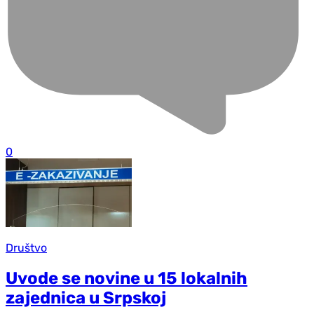
0
Društvo
Uvode se novine u 15 lokalnih
zajednica u Srpskoj