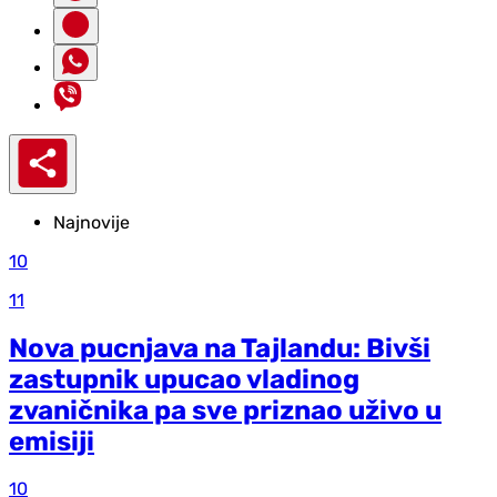
Najnovije
10
11
Nova pucnjava na Tajlandu: Bivši
zastupnik upucao vladinog
zvaničnika pa sve priznao uživo u
emisiji
10