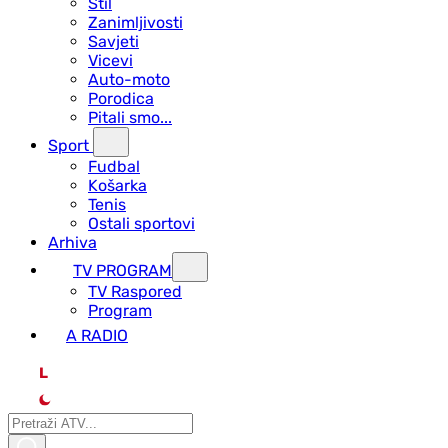
Stil
Zanimljivosti
Savjeti
Vicevi
Auto-moto
Porodica
Pitali smo...
Sport
Fudbal
Košarka
Tenis
Ostali sportovi
Arhiva
TV PROGRAM
ТV Raspored
Program
A RADIO
L