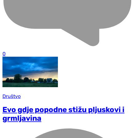
0
Društvo
Evo gdje popodne stižu pljuskovi i
grmljavina