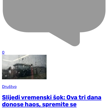
0
Društvo
Slijedi vremenski šok: Ova tri dana
donose haos, spremite se