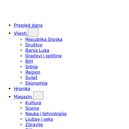
Pregled dana
Vijesti
Republika Srpska
Društvo
Banja Luka
Gradovi i opštine
BiH
Srbija
Region
Svijet
Ekonomija
Hronika
Magazin
Kultura
Scena
Nauka i tehnologija
Ljubav i seks
Zdravlje