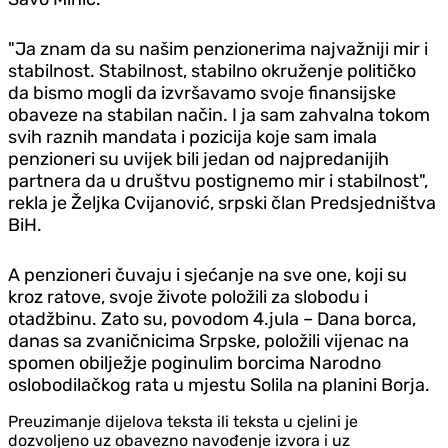
"Ja znam da su našim penzionerima najvažniji mir i
stabilnost. Stabilnost, stabilno okruženje političko
da bismo mogli da izvršavamo svoje finansijske
obaveze na stabilan način. I ja sam zahvalna tokom
svih raznih mandata i pozicija koje sam imala
penzioneri su uvijek bili jedan od najpredanijih
partnera da u društvu postignemo mir i stabilnost",
rekla je Željka Cvijanović, srpski član Predsjedništva
BiH.
A penzioneri čuvaju i sjećanje na sve one, koji su
kroz ratove, svoje živote položili za slobodu i
otadžbinu. Zato su, povodom 4.jula – Dana borca,
danas sa zvaničnicima Srpske, položili vijenac na
spomen obilježje poginulim borcima Narodno
oslobodilačkog rata u mjestu Solila na planini Borja.
Preuzimanje dijelova teksta ili teksta u cjelini je
dozvoljeno uz obavezno navođenje izvora i uz