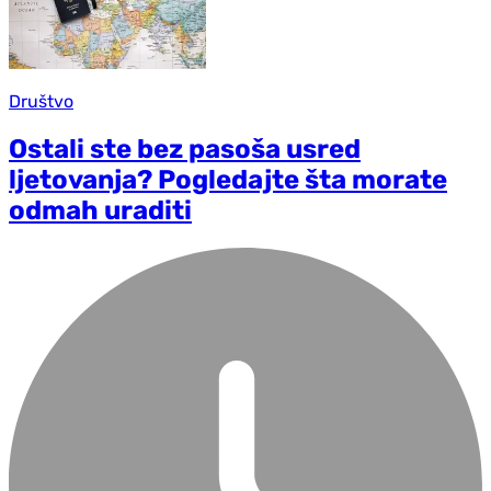
Društvo
Ostali ste bez pasoša usred
ljetovanja? Pogledajte šta morate
odmah uraditi