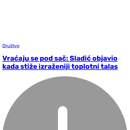
Društvo
Vraćaju se pod sač: Sladić objavio
kada stiže izraženiji toplotni talas