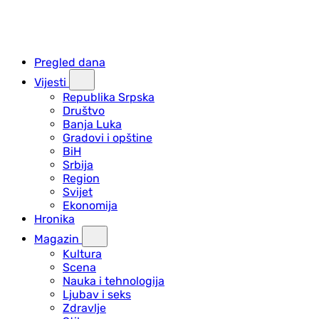
Pregled dana
Vijesti
Republika Srpska
Društvo
Banja Luka
Gradovi i opštine
BiH
Srbija
Region
Svijet
Ekonomija
Hronika
Magazin
Kultura
Scena
Nauka i tehnologija
Ljubav i seks
Zdravlje