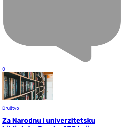
0
Društvo
Za Narodnu i univerzitetsku