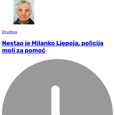
Društvo
Nestao je Milanko Ljepoja, policija
moli za pomoć