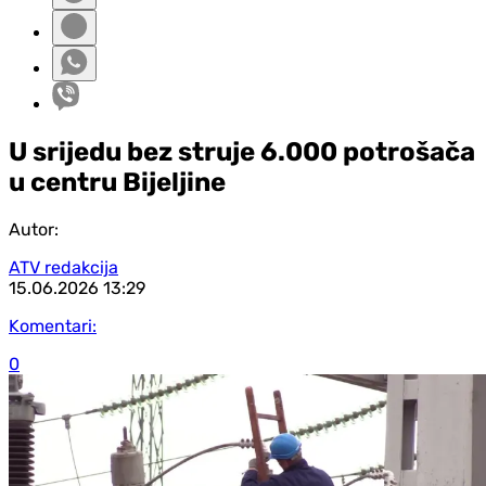
U srijedu bez struje 6.000 potrošača
u centru Bijeljine
Autor:
ATV redakcija
15.06.2026
13:29
Komentari:
0