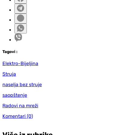
Tag
ovi
:
Elektro-Bijeljina
Struja
naselja bez struje
saopštenje
Radovi na mreži
Komentari
(0)
Više iz rubrike