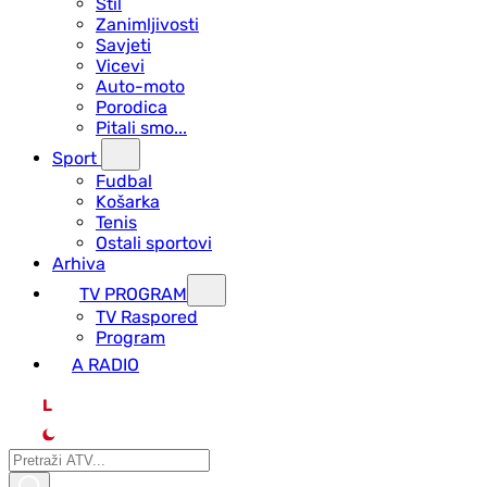
Stil
Zanimljivosti
Savjeti
Vicevi
Auto-moto
Porodica
Pitali smo...
Sport
Fudbal
Košarka
Tenis
Ostali sportovi
Arhiva
TV PROGRAM
ТV Raspored
Program
A RADIO
L