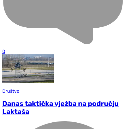
0
Društvo
Danas taktička vježba na području
Laktaša