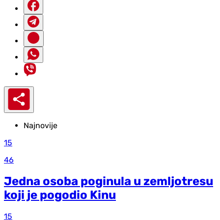
Najnovije
15
46
Jedna osoba poginula u zemljotresu
koji je pogodio Kinu
15