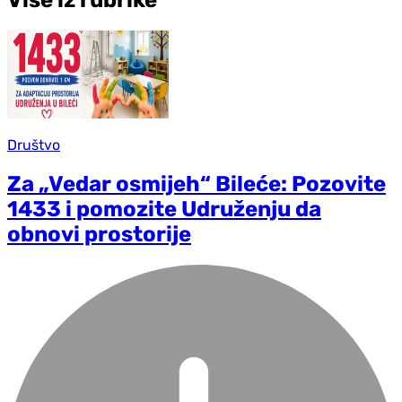
Društvo
Za „Vedar osmijeh“ Bileće: Pozovite
1433 i pomozite Udruženju da
obnovi prostorije