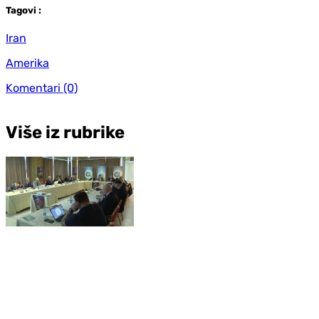
Tag
ovi
:
Iran
Amerika
Komentari
(0)
Više iz rubrike