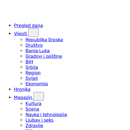
Pregled dana
Vijesti
Republika Srpska
Društvo
Banja Luka
Gradovi i opštine
BiH
Srbija
Region
Svijet
Ekonomija
Hronika
Magazin
Kultura
Scena
Nauka i tehnologija
Ljubav i seks
Zdravlje