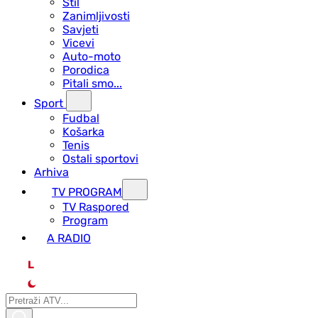
Stil
Zanimljivosti
Savjeti
Vicevi
Auto-moto
Porodica
Pitali smo...
Sport
Fudbal
Košarka
Tenis
Ostali sportovi
Arhiva
TV PROGRAM
ТV Raspored
Program
A RADIO
L