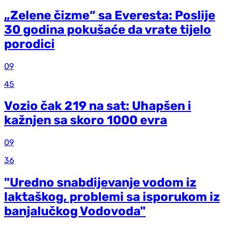
„Zelene čizme“ sa Everesta: Poslije
30 godina pokušaće da vrate tijelo
porodici
09
45
Vozio čak 219 na sat: Uhapšen i
kažnjen sa skoro 1000 evra
09
36
"Uredno snabdijevanje vodom iz
laktaškog, problemi sa isporukom iz
banjalučkog Vodovoda"