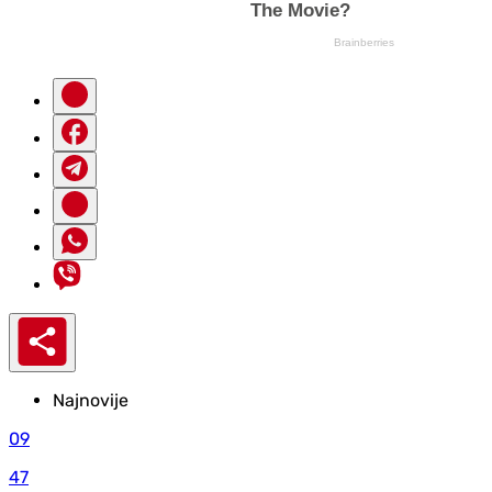
Najnovije
09
47