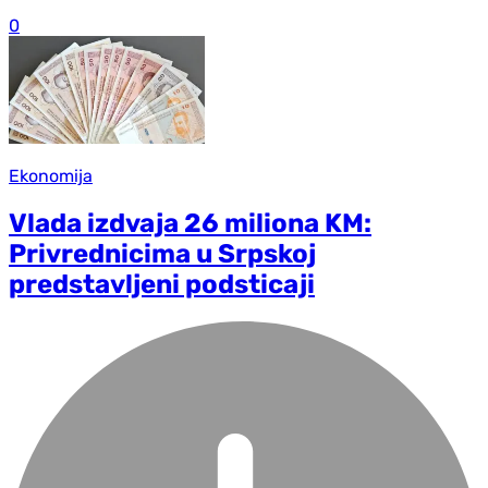
0
Ekonomija
Vlada izdvaja 26 miliona KM:
Privrednicima u Srpskoj
predstavljeni podsticaji