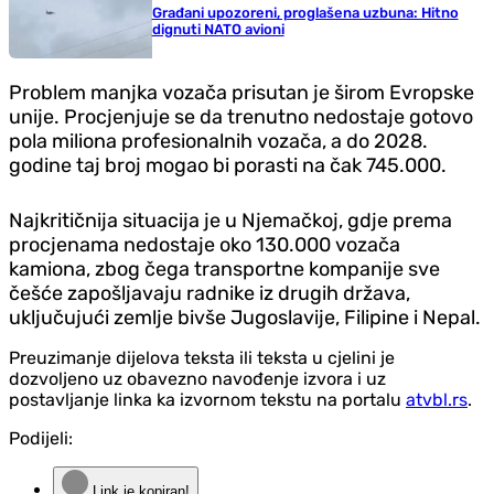
Građani upozoreni, proglašena uzbuna: Hitno
dignuti NATO avioni
Problem manjka vozača prisutan je širom Evropske
unije. Procjenjuje se da trenutno nedostaje gotovo
pola miliona profesionalnih vozača, a do 2028.
godine taj broj mogao bi porasti na čak 745.000.
Najkritičnija situacija je u Njemačkoj, gdje prema
procjenama nedostaje oko 130.000 vozača
kamiona, zbog čega transportne kompanije sve
češće zapošljavaju radnike iz drugih država,
uključujući zemlje bivše Jugoslavije, Filipine i Nepal.
Preuzimanje dijelova teksta ili teksta u cjelini je
dozvoljeno uz obavezno navođenje izvora i uz
postavljanje linka ka izvornom tekstu na portalu
atvbl.rs
.
Podijeli:
Link je kopiran!