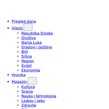
Pregled dana
Vijesti
Republika Srpska
Društvo
Banja Luka
Gradovi i opštine
BiH
Srbija
Region
Svijet
Ekonomija
Hronika
Magazin
Kultura
Scena
Nauka i tehnologija
Ljubav i seks
Zdravlje