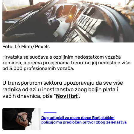
Foto:
Lê Minh/Pexels
Hrvatska se suočava s ozbiljnim nedostatkom vozača
kamiona, a prema procjenama trenutno joj nedostaje više
od 3.000 profesionalnih vozača.
U transportnom sektoru upozoravaju da sve više
radnika odlazi u inostranstvo zbog boljih plata i
većih dnevnica, piše "
Novi list
".
Hronika
Dug uduplali za osam dana: Banjalučkim
policajcima predložen pritvor zbog zelenaštva