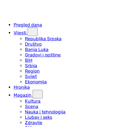
Pregled dana
Vijesti
Republika Srpska
Društvo
Banja Luka
Gradovi i opštine
BiH
Srbija
Region
Svijet
Ekonomija
Hronika
Magazin
Kultura
Scena
Nauka i tehnologija
Ljubav i seks
Zdravlje