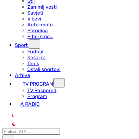
Stil
Zanimljivosti
Savjeti
Vicevi
Auto-moto
Porodica
Pitali smo...
Sport
Fudbal
Košarka
Tenis
Ostali sportovi
Arhiva
TV PROGRAM
ТV Raspored
Program
A RADIO
L