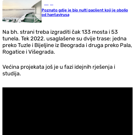
Svijet
Poznato gdje je bio nulti pacijent koji je obolio
od hantavirusa
Na bh. strani treba izgraditi čak 133 mosta i 53
tunela. Tek 2022. usaglašene su dvije trase: jedna
preko Tuzle i Bijeljine iz Beograda i druga preko Pala,
Rogatice i Višegrada.
Većina projekata još je u fazi idejnih rješenja i
studija.