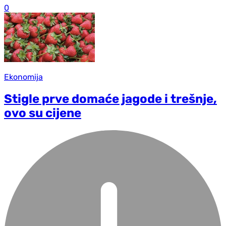
0
Ekonomija
Stigle prve domaće jagode i trešnje,
ovo su cijene