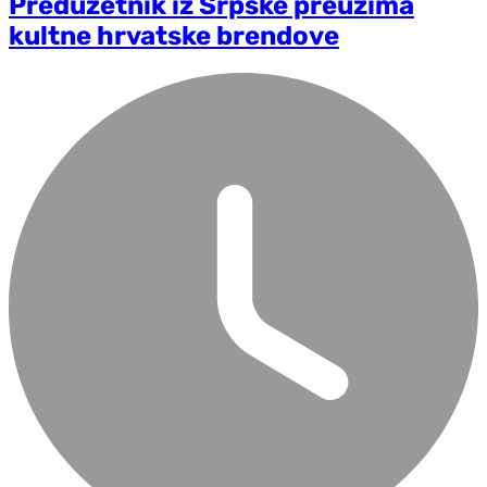
Preduzetnik iz Srpske preuzima
kultne hrvatske brendove