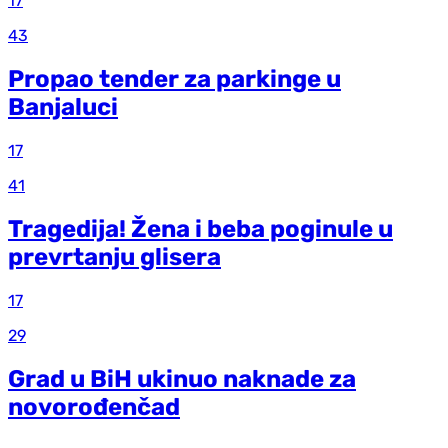
17
43
Propao tender za parkinge u
Banjaluci
17
41
Tragedija! Žena i beba poginule u
prevrtanju glisera
17
29
Grad u BiH ukinuo naknade za
novorođenčad