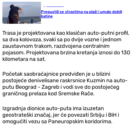
Ljubav i seks
Prepustili se strastima na plaži i umalo dobili
batine
Trasa je projektovana kao klasičan auto-putni profil,
sa dva kolovoza, svaki sa po dvije vozne i jednom
zaustavnom trakom, razdvojena centralnim
pojasom. Projektovana brzina kretanja iznosi do 130
kilometara na sat.
Početak saobraćajnice predviđen je u blizini
postojeće denivelisane raskrsnice Kuzmin na auto-
putu Beograd - Zagreb i vodi sve do postojećeg
graničnog prelaza kod Sremske Rače.
Izgradnja dionice auto-puta ima izuzetan
geostrateški značaj, jer će povezati Srbiju i BiH i
omogućiti vezu sa Paneuropskim koridorima.