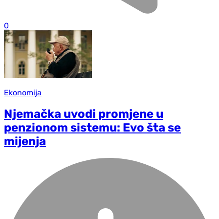
0
Ekonomija
Njemačka uvodi promjene u
penzionom sistemu: Evo šta se
mijenja