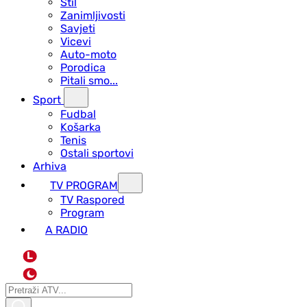
Stil
Zanimljivosti
Savjeti
Vicevi
Auto-moto
Porodica
Pitali smo...
Sport
Fudbal
Košarka
Tenis
Ostali sportovi
Arhiva
TV PROGRAM
ТV Raspored
Program
A RADIO
L