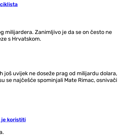
ciklista
 milijardera. Zanimljivo je da se on često ne
veze s Hrvatskom.
ih još uvijek ne doseže prag od milijardu dolara,
u se najčešće spominjali Mate Rimac, osnivači
e koristiti
a.