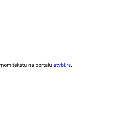
vornom tekstu na portalu
atvbl.rs
.