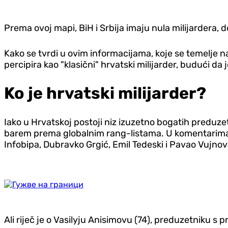
Prema ovoj mapi, BiH i Srbija imaju nula milijardera, d
Kako se tvrdi u ovim informacijama, koje se temelje n
percipira kao "klasični" hrvatski milijarder, budući da
Ko je hrvatski milijarder?
Iako u Hrvatskoj postoji niz izuzetno bogatih preduzetn
barem prema globalnim rang-listama. U komentarima 
Infobipa, Dubravko Grgić, Emil Tedeski i Pavao Vujnov
Ali riječ je o Vasilyju Anisimovu (74), preduzetniku s