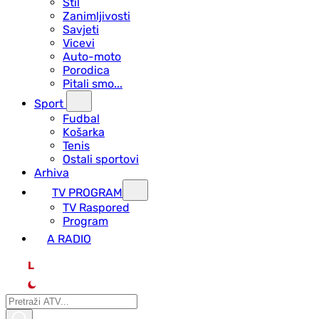
Stil
Zanimljivosti
Savjeti
Vicevi
Auto-moto
Porodica
Pitali smo...
Sport
Fudbal
Košarka
Tenis
Ostali sportovi
Arhiva
TV PROGRAM
ТV Raspored
Program
A RADIO
L