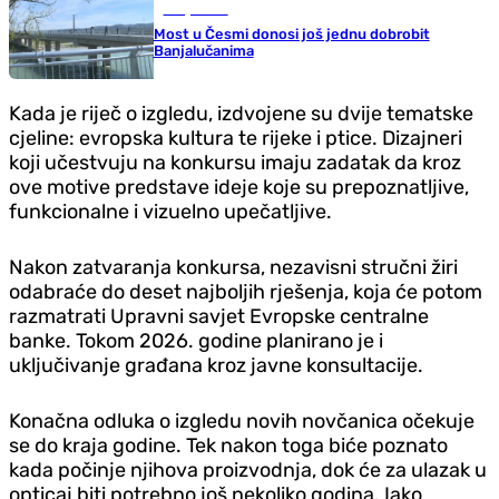
Banja Luka
Most u Česmi donosi još jednu dobrobit
Banjalučanima
Kada je riječ o izgledu, izdvojene su dvije tematske
cjeline: evropska kultura te rijeke i ptice. Dizajneri
koji učestvuju na konkursu imaju zadatak da kroz
ove motive predstave ideje koje su prepoznatljive,
funkcionalne i vizuelno upečatljive.
Nakon zatvaranja konkursa, nezavisni stručni žiri
odabraće do deset najboljih rješenja, koja će potom
razmatrati Upravni savjet Evropske centralne
banke. Tokom 2026. godine planirano je i
uključivanje građana kroz javne konsultacije.
Konačna odluka o izgledu novih novčanica očekuje
se do kraja godine. Tek nakon toga biće poznato
kada počinje njihova proizvodnja, dok će za ulazak u
opticaj biti potrebno još nekoliko godina. Iako