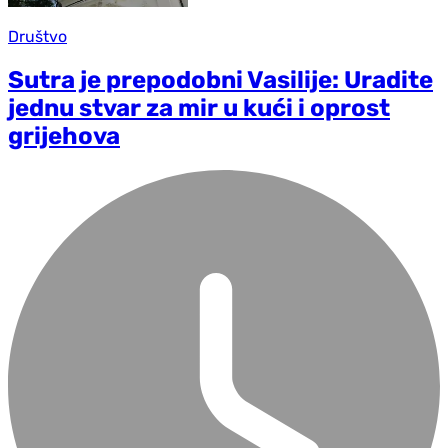
Društvo
Sutra je prepodobni Vasilije: Uradite
jednu stvar za mir u kući i oprost
grijehova