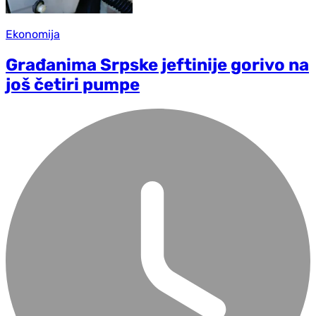
Ekonomija
Građanima Srpske jeftinije gorivo na
još četiri pumpe