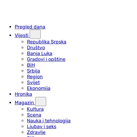
Pregled dana
Vijesti
Republika Srpska
Društvo
Banja Luka
Gradovi i opštine
BiH
Srbija
Region
Svijet
Ekonomija
Hronika
Magazin
Kultura
Scena
Nauka i tehnologija
Ljubav i seks
Zdravlje