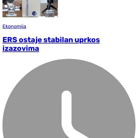
Ekonomija
ERS ostaje stabilan uprkos
izazovima