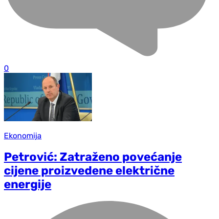
0
Ekonomija
Petrović: Zatraženo povećanje
cijene proizvedene električne
energije