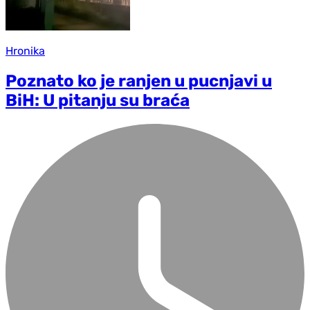
Hronika
Poznato ko je ranjen u pucnjavi u
BiH: U pitanju su braća