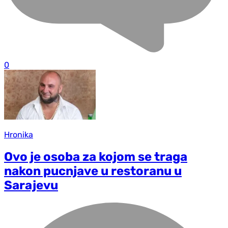
0
Hronika
Ovo je osoba za kojom se traga
nakon pucnjave u restoranu u
Sarajevu