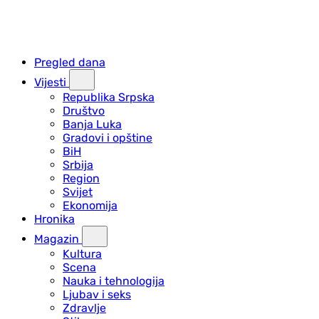
Pregled dana
Vijesti
Republika Srpska
Društvo
Banja Luka
Gradovi i opštine
BiH
Srbija
Region
Svijet
Ekonomija
Hronika
Magazin
Kultura
Scena
Nauka i tehnologija
Ljubav i seks
Zdravlje