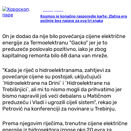
Zanimljivosti
Kosmos je konačno rasporedio karte: Zlatna era
počinje bez najave za ova tri znaka
On je dodao da nije bilo povećanja cijene električne
energije za Termoelektranu "Gacko" jer je to
preduzeće poslovalo pozitivno, iako je zbog
kapitalnog remonta bilo 68 dana van mreže.
"Kada je riječ o hidroelektranama, zahtjevi za
povećanje cijene su postojali, uključujući
`Hidroelektrane na Drini` i `Hidroelektrane na
Trebišnjici`, ali mi to nismo mogli da prihvatimo jer
bismo napravili još veći debalans u Matičnom
preduzeću i Vladi i ugrozili cijeli sistem", rekao je
Petrović na konferenciji za novinare u Trebinju.
Prema njegovim riječima, trenutne cijene električne
energije iz hidrosektora iznose oko 20 evra za