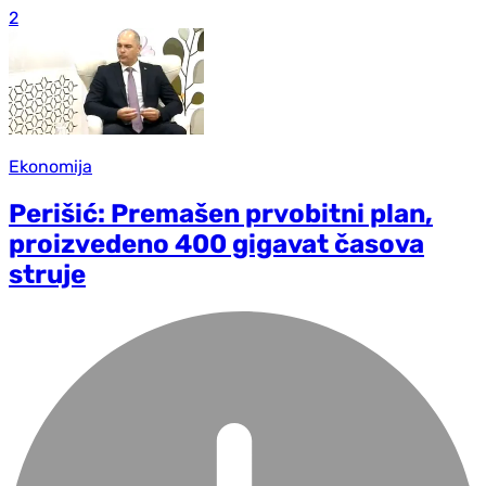
2
Ekonomija
Perišić: Premašen prvobitni plan,
proizvedeno 400 gigavat časova
struje