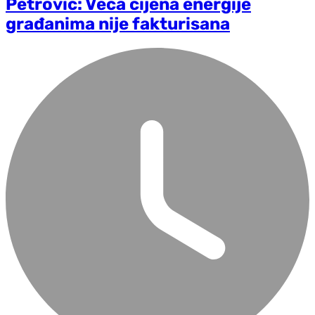
Petrović: Veća cijena energije
građanima nije fakturisana