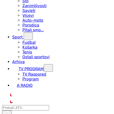
Stil
Zanimljivosti
Savjeti
Vicevi
Auto-moto
Porodica
Pitali smo...
Sport
Fudbal
Košarka
Tenis
Ostali sportovi
Arhiva
TV PROGRAM
ТV Raspored
Program
A RADIO
L