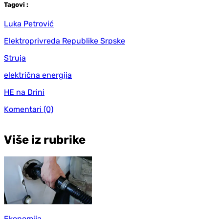
Tag
ovi
:
Luka Petrović
Elektroprivreda Republike Srpske
Struja
električna energija
HE na Drini
Komentari
(0)
Više iz rubrike
Ekonomija