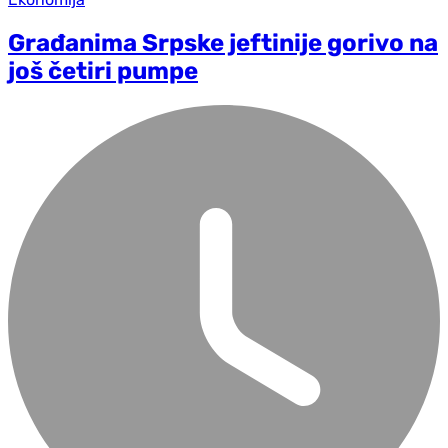
Građanima Srpske jeftinije gorivo na
još četiri pumpe