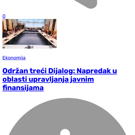
0
Ekonomija
Održan treći Dijalog: Napredak u
oblasti upravljanja javnim
finansijama