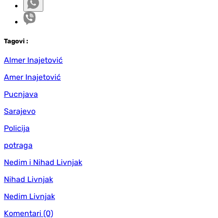
Tag
ovi
:
Almer Inajetović
Amer Inajetović
Pucnjava
Sarajevo
Policija
potraga
Nedim i Nihad Livnjak
Nihad Livnjak
Nedim Livnjak
Komentari
(0)