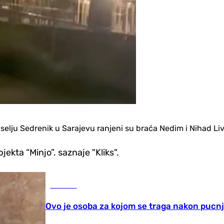
aselju Sedrenik u Sarajevu ranjeni su braća Nedim i Nihad Liv
ekta “Minjo”. saznaje "Kliks".
Hronika
Ovo je osoba za kojom se traga nakon pucn