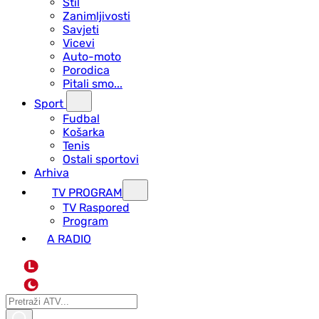
Stil
Zanimljivosti
Savjeti
Vicevi
Auto-moto
Porodica
Pitali smo...
Sport
Fudbal
Košarka
Tenis
Ostali sportovi
Arhiva
TV PROGRAM
ТV Raspored
Program
A RADIO
L