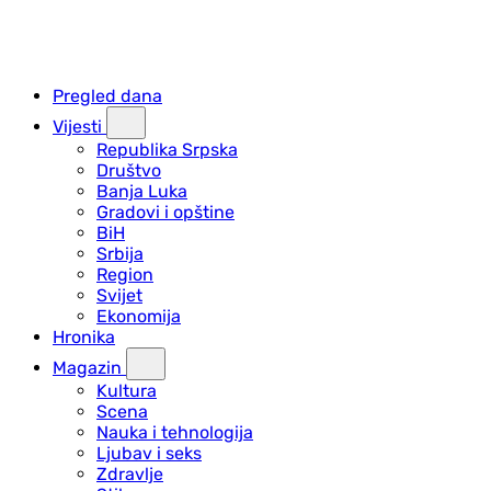
Pregled dana
Vijesti
Republika Srpska
Društvo
Banja Luka
Gradovi i opštine
BiH
Srbija
Region
Svijet
Ekonomija
Hronika
Magazin
Kultura
Scena
Nauka i tehnologija
Ljubav i seks
Zdravlje