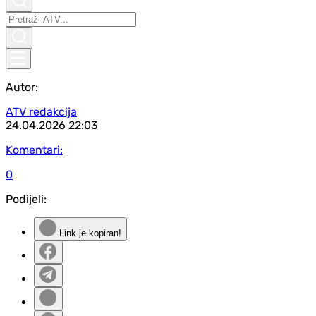
Autor:
ATV redakcija
24.04.2026
22:03
Komentari:
0
Podijeli:
Link je kopiran!