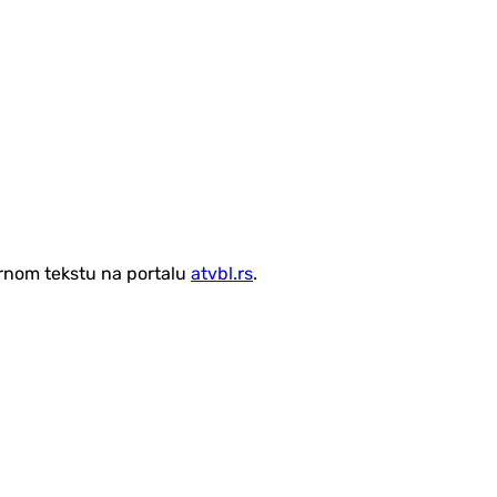
vornom tekstu na portalu
atvbl.rs
.