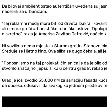
Da bi ovaj ambijent ostao autentičan uvedena su jasna
načelnik za urbanizam.
"Taj reklamni medij mora biti od drveta, bakra i kovano
ali o mora proći urbanističko tehničke uslove. Tipologi
diskretno", rekla je Amerisa Zavitan Jeftović, načelni
Ni vozilima nema mjesta u Starom gradu. Stanovnicima 
Sređuje se i ljetno kino. Ova slika se dugo čekala, ali j
"Ponosni smo na taj projekat, činjenica je da je bilo 
stvorilo značajno ljepšu sliku u centru grada", rekao j
Grad je još izvodio 55.000 KM za sanaciju fasada kuća.
da dočeka, oduševi i da svakog ko jednom prođe ovim