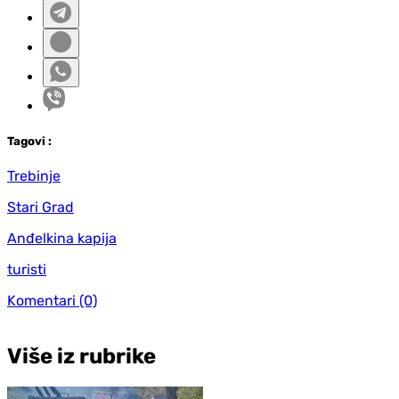
Tag
ovi
:
Trebinje
Stari Grad
Anđelkina kapija
turisti
Komentari
(0)
Više iz rubrike