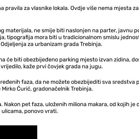
 pravila za vlasnike lokala. Ovdje više nema mjesta za 
g materijala, ne smije biti naslonjen na parter, javnu p
ja, tipografija mora biti u tradicionalnom smislu jednost
k Odjeljenja za urbanizam grada Trebinja.
će biti obezbijeđeno parking mjesto izvan zidina, dost
e vrijedilo, kaže prvi čovjek grada na jugu.
određenih faza, da ne možete obezbijediti sva sredstva p
e Mirko Ćurić, gradonačelnik Trebinja.
 Nakon pet faza, uloženih miliona makara, od kojih je d
 ulicama, ponovo vrati.