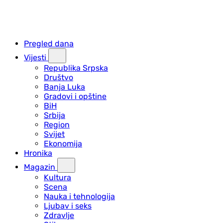
Pregled dana
Vijesti
Republika Srpska
Društvo
Banja Luka
Gradovi i opštine
BiH
Srbija
Region
Svijet
Ekonomija
Hronika
Magazin
Kultura
Scena
Nauka i tehnologija
Ljubav i seks
Zdravlje