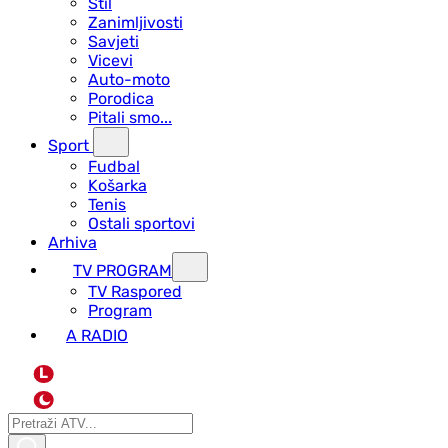
Stil
Zanimljivosti
Savjeti
Vicevi
Auto-moto
Porodica
Pitali smo...
Sport
Fudbal
Košarka
Tenis
Ostali sportovi
Arhiva
TV PROGRAM
ТV Raspored
Program
A RADIO
L