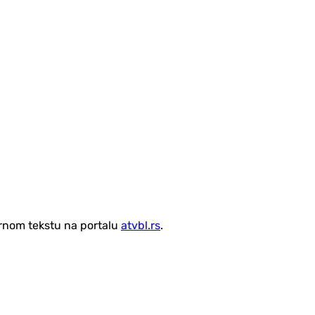
vornom tekstu na portalu
atvbl.rs
.