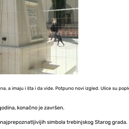
strana, a imaju i šta i da vide. Potpuno novi izgled. Ulice su p
godina, konačno je završen.
 najprepoznatljivijih simbola trebinjskog Starog grada.