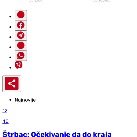
Najnovije
12
40
Štrbac: Očekivanje da do kraja