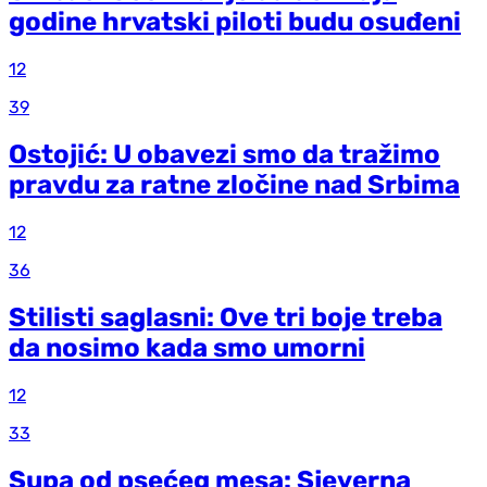
godine hrvatski piloti budu osuđeni
12
39
Ostojić: U obavezi smo da tražimo
pravdu za ratne zločine nad Srbima
12
36
Stilisti saglasni: Ove tri boje treba
da nosimo kada smo umorni
12
33
Supa od psećeg mesa: Sjeverna