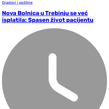
Gradovi i opštine
Nova Bolnica u Trebinju se već
isplatila: Spasen život pacijentu