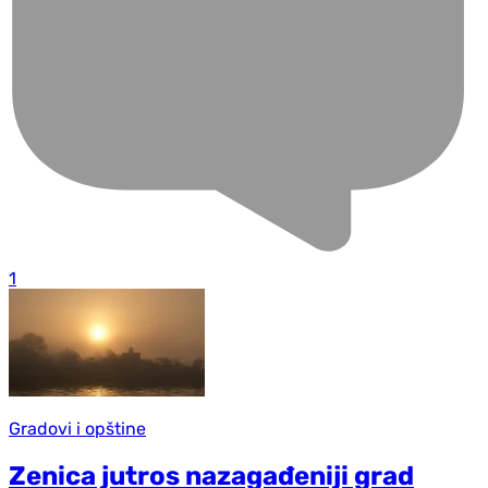
1
Gradovi i opštine
Zenica jutros nazagađeniji grad