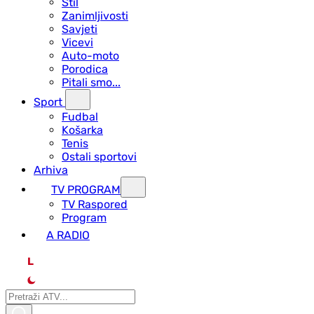
Stil
Zanimljivosti
Savjeti
Vicevi
Auto-moto
Porodica
Pitali smo...
Sport
Fudbal
Košarka
Tenis
Ostali sportovi
Arhiva
TV PROGRAM
ТV Raspored
Program
A RADIO
L