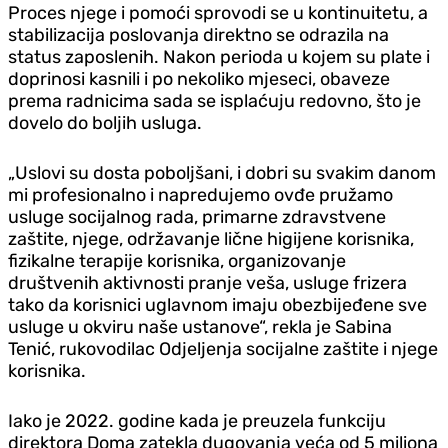
Proces njege i pomoći sprovodi se u kontinuitetu, a
stabilizacija poslovanja direktno se odrazila na
status zaposlenih. Nakon perioda u kojem su plate i
doprinosi kasnili i po nekoliko mjeseci, obaveze
prema radnicima sada se isplaćuju redovno, što je
dovelo do boljih usluga.
„Uslovi su dosta poboljšani, i dobri su svakim danom
mi profesionalno i napredujemo ovđe pružamo
usluge socijalnog rada, primarne zdravstvene
zaštite, njege, održavanje lične higijene korisnika,
fizikalne terapije korisnika, organizovanje
društvenih aktivnosti pranje veša, usluge frizera
tako da korisnici uglavnom imaju obezbijeđene sve
usluge u okviru naše ustanove“, rekla je Sabina
Tenić, rukovodilac Odjeljenja socijalne zaštite i njege
korisnika.
Iako je 2022. godine kada je preuzela funkciju
direktora Doma zatekla dugovanja veća od 5 miliona