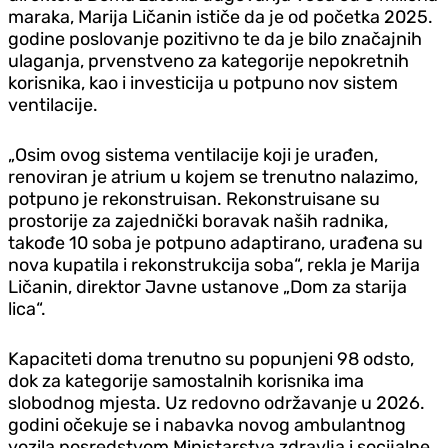
maraka, Marija Ličanin ističe da je od početka 2025.
godine poslovanje pozitivno te da je bilo značajnih
ulaganja, prvenstveno za kategorije nepokretnih
korisnika, kao i investicija u potpuno nov sistem
ventilacije.
„Osim ovog sistema ventilacije koji je urađen,
renoviran je atrium u kojem se trenutno nalazimo,
potpuno je rekonstruisan. Rekonstruisane su
prostorije za zajednički boravak naših radnika,
takođe 10 soba je potpuno adaptirano, urađena su
nova kupatila i rekonstrukcija soba“, rekla je Marija
Ličanin, direktor Javne ustanove „Dom za starija
lica“.
Kapaciteti doma trenutno su popunjeni 98 odsto,
dok za kategorije samostalnih korisnika ima
slobodnog mjesta. Uz redovno održavanje u 2026.
godini očekuje se i nabavka novog ambulantnog
vozila posredstvom Ministarstva zdravlja i socijalne