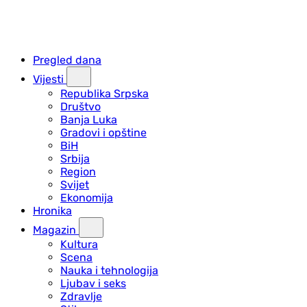
Pregled dana
Vijesti
Republika Srpska
Društvo
Banja Luka
Gradovi i opštine
BiH
Srbija
Region
Svijet
Ekonomija
Hronika
Magazin
Kultura
Scena
Nauka i tehnologija
Ljubav i seks
Zdravlje