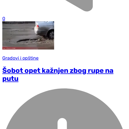
0
Gradovi i opštine
Šobot opet kažnjen zbog rupe na
putu