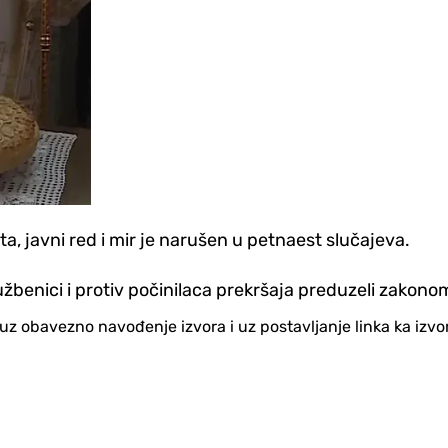
, javni red i mir je narušen u petnaest slučajeva.
užbenici i protiv počinilaca prekršaja preduzeli zakono
no uz obavezno navođenje izvora i uz postavljanje linka ka iz