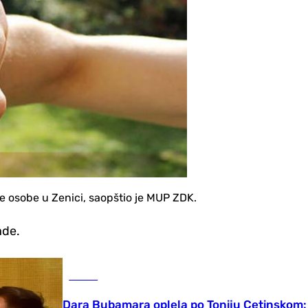
ke osobe u Zenici, saopštio je MUP ZDK.
ade.
Scena
Dara Bubamara oplela po Toniju Cetinskom: B