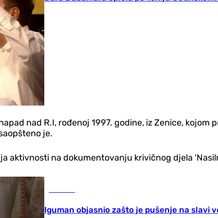
i napad nad R.I, rođenoj 1997. godine, iz Zenice, kojom 
saopšteno je.
avlja aktivnosti na dokumentovanju krivičnog djela 'Nasi
Društvo
Iguman objasnio zašto je pušenje na slavi ve