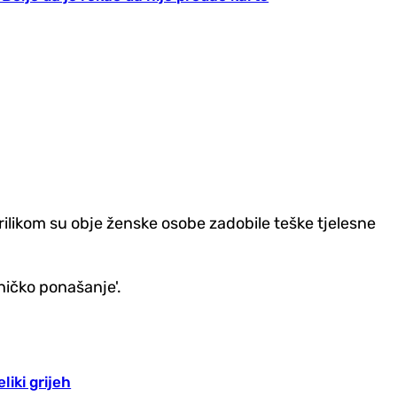
prilikom su obje ženske osobe zadobile teške tjelesne
lničko ponašanje'.
liki grijeh