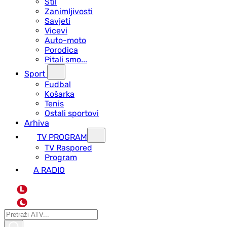
Stil
Zanimljivosti
Savjeti
Vicevi
Auto-moto
Porodica
Pitali smo...
Sport
Fudbal
Košarka
Tenis
Ostali sportovi
Arhiva
TV PROGRAM
ТV Raspored
Program
A RADIO
L