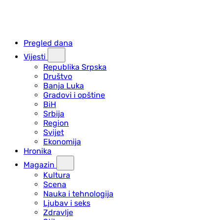
Pregled dana
Vijesti
Republika Srpska
Društvo
Banja Luka
Gradovi i opštine
BiH
Srbija
Region
Svijet
Ekonomija
Hronika
Magazin
Kultura
Scena
Nauka i tehnologija
Ljubav i seks
Zdravlje