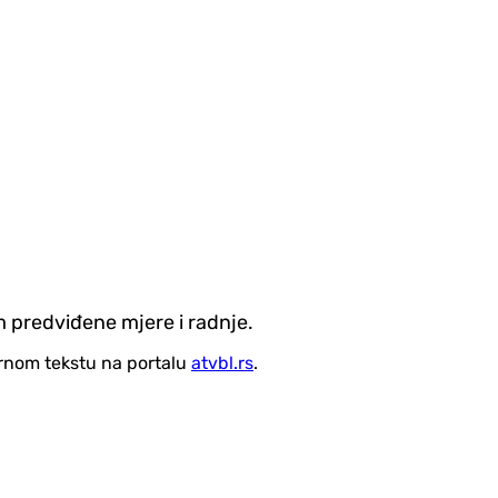
m predviđene mjere i radnje.
vornom tekstu na portalu
atvbl.rs
.