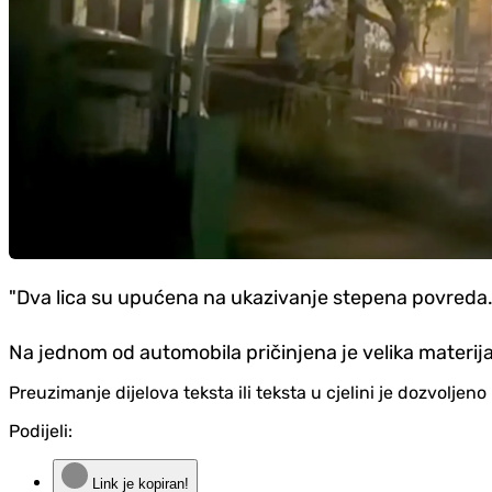
"Dva lica su upućena na ukazivanje stepena povreda. U
Na jednom od automobila pričinjena je velika materija
Preuzimanje dijelova teksta ili teksta u cjelini je dozvolje
Podijeli:
Link je kopiran!