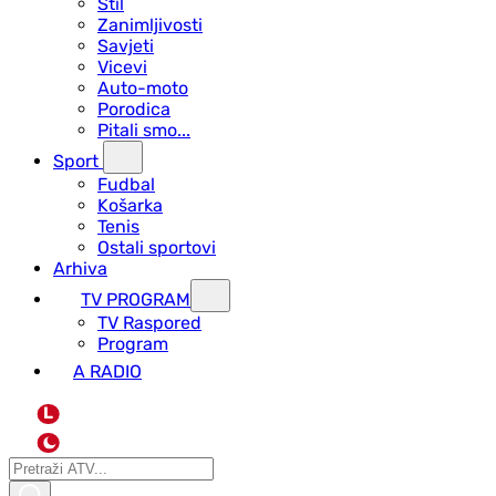
Stil
Zanimljivosti
Savjeti
Vicevi
Auto-moto
Porodica
Pitali smo...
Sport
Fudbal
Košarka
Tenis
Ostali sportovi
Arhiva
TV PROGRAM
ТV Raspored
Program
A RADIO
L