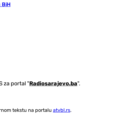
u BiH
 za portal "
Radiosarajevo.ba
".
vornom tekstu na portalu
atvbl.rs
.