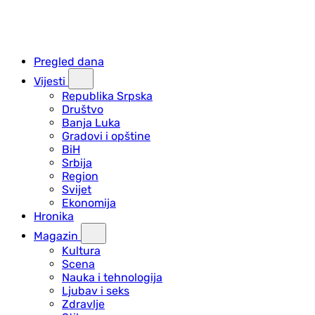
Pregled dana
Vijesti
Republika Srpska
Društvo
Banja Luka
Gradovi i opštine
BiH
Srbija
Region
Svijet
Ekonomija
Hronika
Magazin
Kultura
Scena
Nauka i tehnologija
Ljubav i seks
Zdravlje