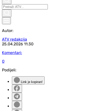
Autor:
ATV redakcija
25.04.2026
11:30
Komentari:
0
Podijeli:
Link je kopiran!