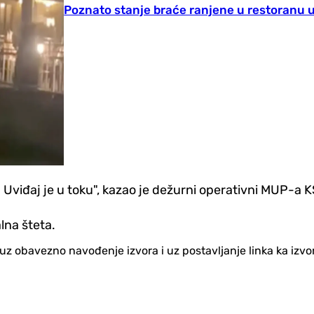
Poznato stanje braće ranjene u restoranu 
viđaj je u toku", kazao je dežurni operativni MUP-a KS
lna šteta.
no uz obavezno navođenje izvora i uz postavljanje linka ka iz