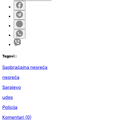
Tag
ovi
:
Saobraćajna nesreća
nesreća
Sarajevo
udes
Policija
Komentari
(0)