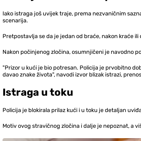
Iako istraga još uvijek traje, prema nezvaničnim sazna
scenarija.
Pretpostavlja se da je jedan od braće, nakon kraće il
Nakon počinjenog zločina, osumnjičeni je navodno po
"Prizor u kući je bio potresan. Policija je prvobitno 
davao znake života", navodi izvor blizak istrazi, prenos
Istraga u toku
Policija je blokirala prilaz kući i u toku je detaljan uviđ
Motiv ovog stravičnog zločina i dalje je nepoznat, a v