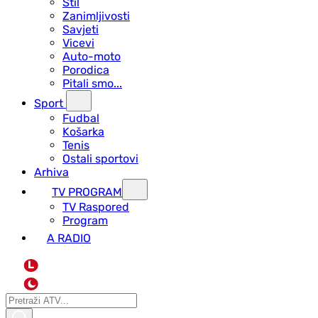
Stil
Zanimljivosti
Savjeti
Vicevi
Auto-moto
Porodica
Pitali smo...
Sport
Fudbal
Košarka
Tenis
Ostali sportovi
Arhiva
TV PROGRAM
ТV Raspored
Program
A RADIO
L