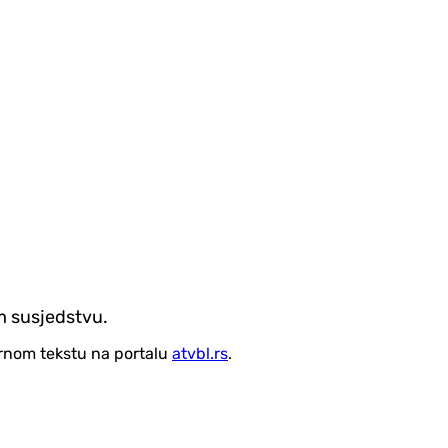
m susjedstvu.
vornom tekstu na portalu
atvbl.rs
.