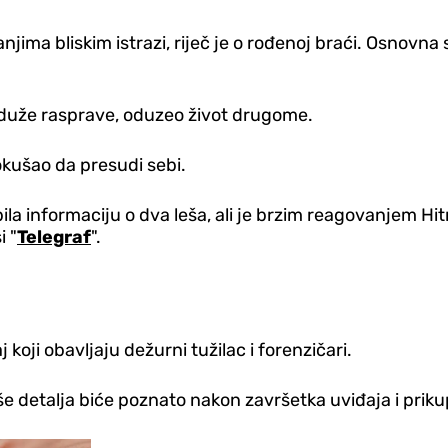
njima bliskim istrazi, riječ je o rođenoj braći. Osnovn
i duže rasprave, oduzeo život drugome.
kušao da presudi sebi.
dobila informaciju o dva leša, ali je brzim reagovanjem 
i "
Telegraf
".
aj koji obavljaju dežurni tužilac i forenzičari.
iše detalja biće poznato nakon završetka uviđaja i priku