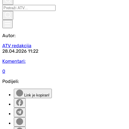
Autor:
ATV redakcija
28.04.2026
11:22
Komentari:
0
Podijeli:
Link je kopiran!