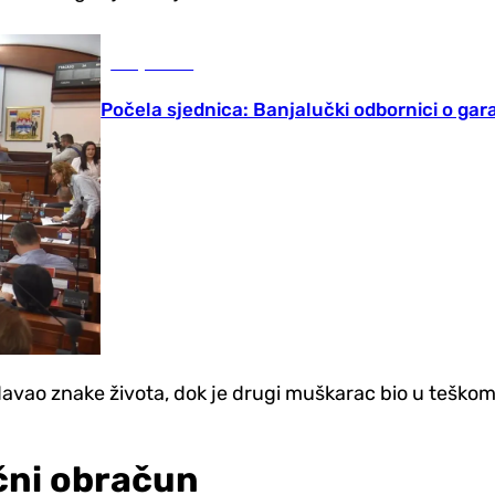
Banja Luka
Počela sjednica: Banjalučki odbornici o gar
davao znake života, dok je drugi muškarac bio u teškom s
čni obračun