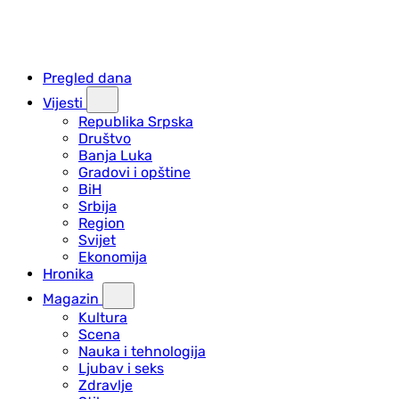
Pregled dana
Vijesti
Republika Srpska
Društvo
Banja Luka
Gradovi i opštine
BiH
Srbija
Region
Svijet
Ekonomija
Hronika
Magazin
Kultura
Scena
Nauka i tehnologija
Ljubav i seks
Zdravlje