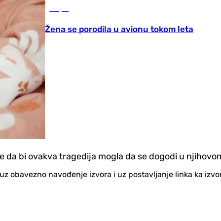
Svijet
Žena se porodila u avionu tokom leta
te da bi ovakva tragedija mogla da se dogodi u njihovo
no uz obavezno navođenje izvora i uz postavljanje linka ka iz