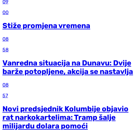
09
00
Stiže promjena vremena
08
58
Vanredna situacija na Dunavu: Dvije
barže potopljene, akcija se nastavlja
08
57
Novi predsjednik Kolumbije objavio
rat narkokartelima: Tramp šalje
milijardu dolara pomoći