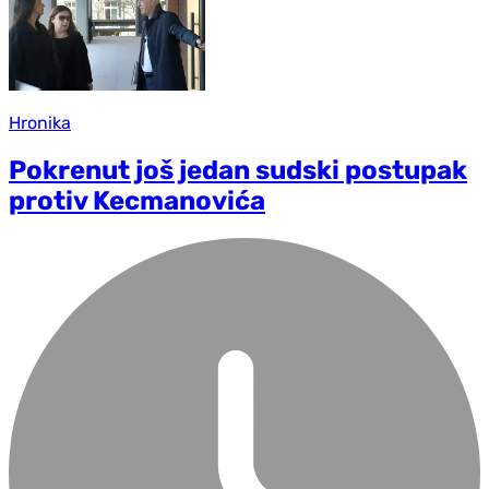
Hronika
Pokrenut još jedan sudski postupak
protiv Kecmanovića