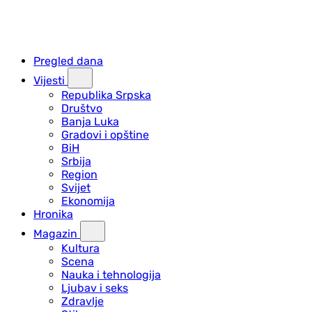
Pregled dana
Vijesti
Republika Srpska
Društvo
Banja Luka
Gradovi i opštine
BiH
Srbija
Region
Svijet
Ekonomija
Hronika
Magazin
Kultura
Scena
Nauka i tehnologija
Ljubav i seks
Zdravlje