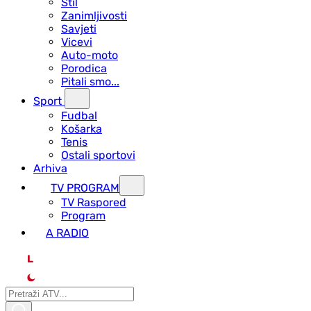
Stil
Zanimljivosti
Savjeti
Vicevi
Auto-moto
Porodica
Pitali smo...
Sport
Fudbal
Košarka
Tenis
Ostali sportovi
Arhiva
TV PROGRAM
ТV Raspored
Program
A RADIO
L