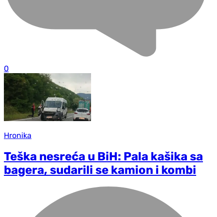
0
Hronika
Teška nesreća u BiH: Pala kašika sa
bagera, sudarili se kamion i kombi