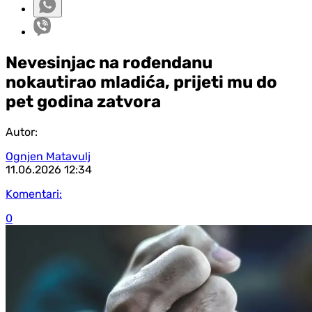
Nevesinjac na rođendanu
nokautirao mladića, prijeti mu do
pet godina zatvora
Autor:
Ognjen Matavulj
11.06.2026
12:34
Komentari:
0