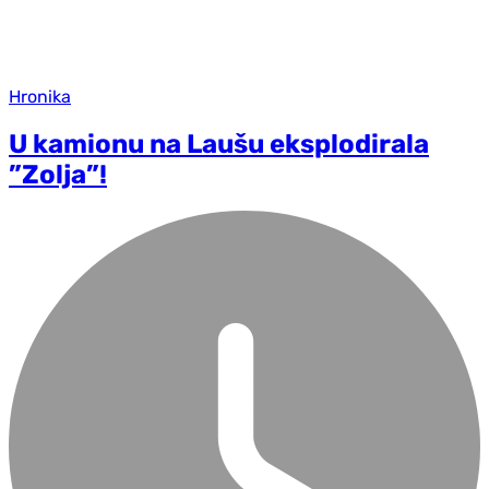
Hronika
U kamionu na Laušu eksplodirala
”Zolja”!