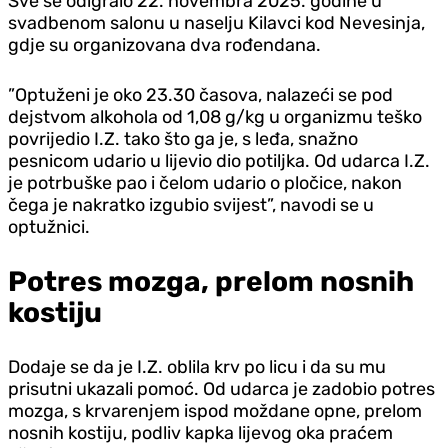
Sve se odigralo 22. novembra 2025. godine u
svadbenom salonu u naselju Kilavci kod Nevesinja,
gdje su organizovana dva rođendana.
”Optuženi je oko 23.30 časova, nalazeći se pod
dejstvom alkohola od 1,08 g/kg u organizmu teško
povrijedio I.Z. tako što ga je, s leđa, snažno
pesnicom udario u lijevio dio potiljka. Od udarca I.Z.
je potrbuške pao i čelom udario o pločice, nakon
čega je nakratko izgubio svijest”, navodi se u
optužnici.
Potres mozga, prelom nosnih
kostiju
Dodaje se da je I.Z. oblila krv po licu i da su mu
prisutni ukazali pomoć. Od udarca je zadobio potres
mozga, s krvarenjem ispod moždane opne, prelom
nosnih kostiju, podliv kapka lijevog oka praćem