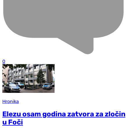
0
Hronika
Elezu osam godina zatvora za zločin
u Foči