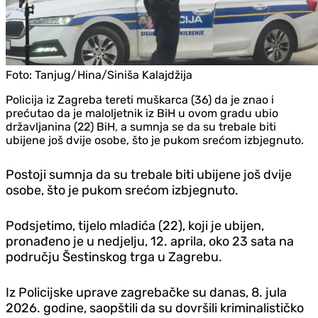
Foto:
Tanjug/Hina/Siniša Kalajdžija
Policija iz Zagreba tereti muškarca (36) da je znao i
prećutao da je maloljetnik iz BiH u ovom gradu ubio
državljanina (22) BiH, a sumnja se da su trebale biti
ubijene još dvije osobe, što je pukom srećom izbjegnuto.
Postoji sumnja da su trebale biti ubijene još dvije
osobe, što je pukom srećom izbjegnuto.
Podsjetimo, tijelo mladića (22), koji je ubijen,
pronađeno je u ned‌jelju, 12. aprila, oko 23 sata na
području Šestinskog trga u Zagrebu.
Iz Policijske uprave zagrebačke su danas, 8. jula
2026. godine, saopštili da su dovršili kriminalističko