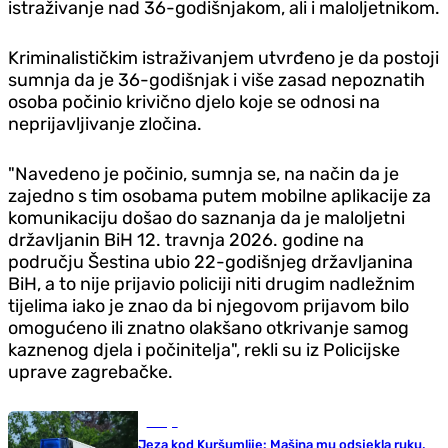
istraživanje nad 36-godišnjakom, ali i maloljetnikom.
Kriminalističkim istraživanjem utvrđeno je da postoji
sumnja da je 36-godišnjak i više zasad nepoznatih
osoba počinio krivično d‌jelo koje se odnosi na
neprijavljivanje zločina.
"Navedeno je počinio, sumnja se, na način da je
zajedno s tim osobama putem mobilne aplikacije za
komunikaciju došao do saznanja da je maloljetni
državljanin BiH 12. travnja 2026. godine na
području Šestina ubio 22-godišnjeg državljanina
BiH, a to nije prijavio policiji niti drugim nadležnim
tijelima iako je znao da bi njegovom prijavom bilo
omogućeno ili znatno olakšano otkrivanje samog
kaznenog d‌jela i počinitelja", rekli su iz Policijske
uprave zagrebačke.
Srbija
Jeza kod Kuršumlije: Mašina mu odsjekla ruku,