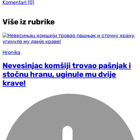
Komentari
(0)
Više iz rubrike
Hronika
Nevesinjac komšiji trovao pašnjak i
stočnu hranu, uginule mu dvije
krave!