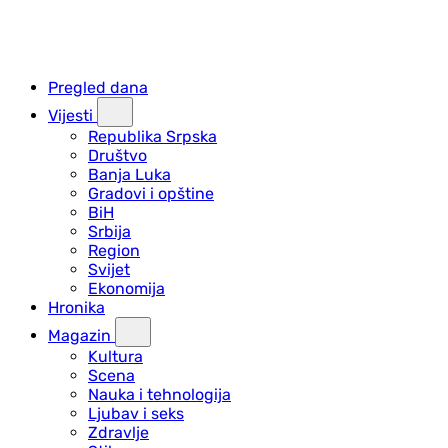
Pregled dana
Vijesti
Republika Srpska
Društvo
Banja Luka
Gradovi i opštine
BiH
Srbija
Region
Svijet
Ekonomija
Hronika
Magazin
Kultura
Scena
Nauka i tehnologija
Ljubav i seks
Zdravlje