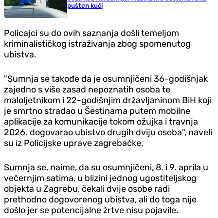
pušten kući
Policajci su do ovih saznanja došli temeljom
kriminalističkog istraživanja zbog spomenutog
ubistva.
"Sumnja se takođe da je osumnjičeni 36-godišnjak
zajedno s više zasad nepoznatih osoba te
maloljetnikom i 22-godišnjim državljaninom BiH koji
je smrtno stradao u Šestinama putem mobilne
aplikacije za komunikacije tokom ožujka i travnja
2026. dogovarao ubistvo drugih dviju osoba", naveli
su iz Policijske uprave zagrebačke.
Sumnja se, naime, da su osumnjičeni, 8. i 9. aprila u
večernjim satima, u blizini jednog ugostiteljskog
objekta u Zagrebu, čekali dvije osobe radi
prethodno dogovorenog ubistva, ali do toga nije
došlo jer se potencijalne žrtve nisu pojavile.