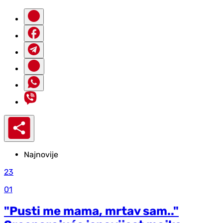
Najnovije
23
01
"Pusti me mama, mrtav sam.."