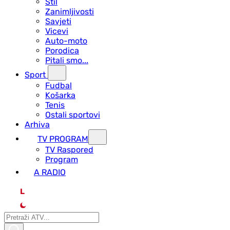
Stil
Zanimljivosti
Savjeti
Vicevi
Auto-moto
Porodica
Pitali smo...
Sport
Fudbal
Košarka
Tenis
Ostali sportovi
Arhiva
TV PROGRAM
ТV Raspored
Program
A RADIO
L