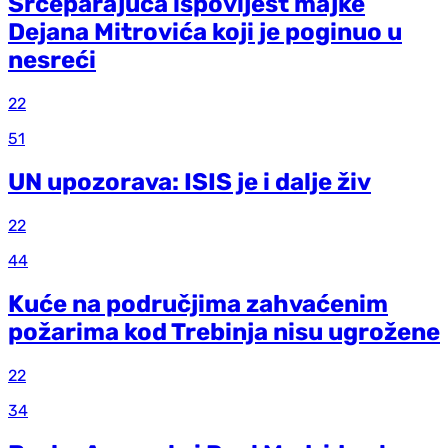
Srceparajuća ispovijest majke
Dejana Mitrovića koji je poginuo u
nesreći
22
51
UN upozorava: ISIS je i dalje živ
22
44
Kuće na područjima zahvaćenim
požarima kod Trebinja nisu ugrožene
22
34