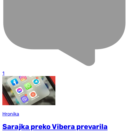
1
Hronika
Sarajka preko Vibera prevarila