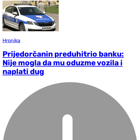
Hronika
Prijedorčanin preduhitrio banku:
Nije mogla da mu oduzme vozila i
naplati dug