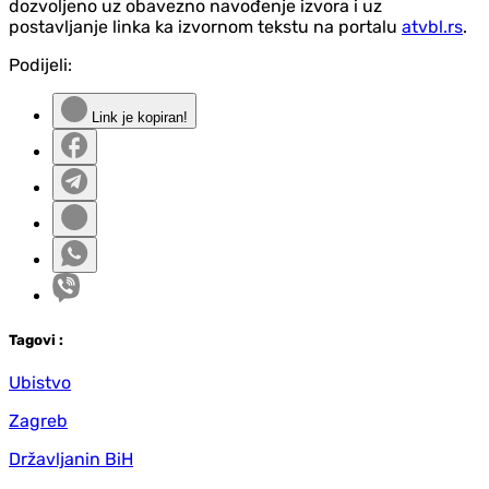
dozvoljeno uz obavezno navođenje izvora i uz
postavljanje linka ka izvornom tekstu na portalu
atvbl.rs
.
Podijeli:
Link je kopiran!
Tag
ovi
:
Ubistvo
Zagreb
Državljanin BiH