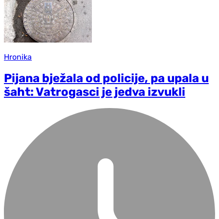
Hronika
Pijana bježala od policije, pa upala u
šaht: Vatrogasci je jedva izvukli