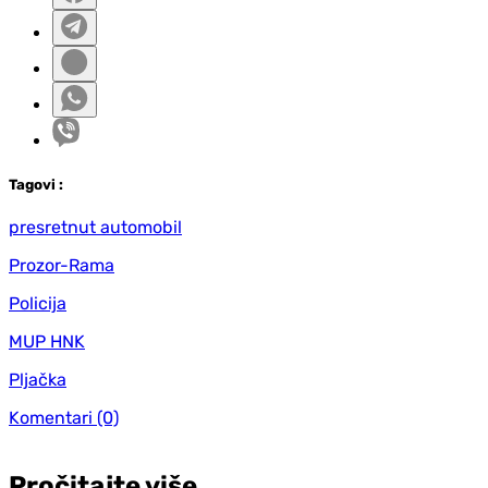
Tag
ovi
:
presretnut automobil
Prozor-Rama
Policija
MUP HNK
Pljačka
Komentari
(0)
Pročitajte više