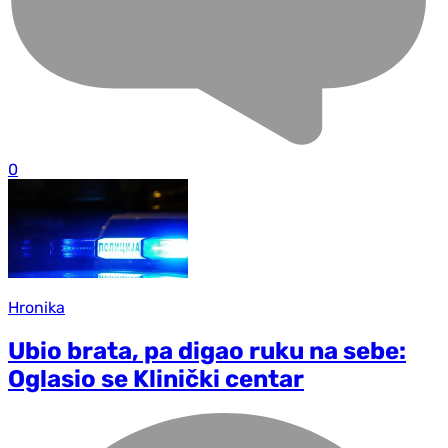
0
Hronika
Ubio brata, pa digao ruku na sebe:
Oglasio se Klinički centar