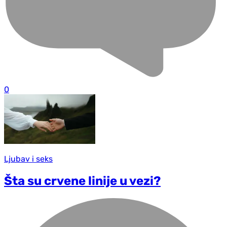
0
Ljubav i seks
Šta su crvene linije u vezi?