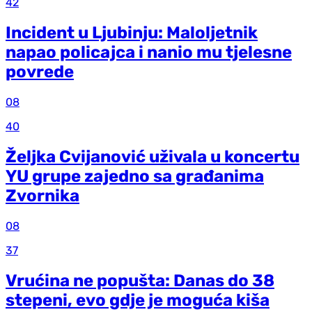
42
Incident u Ljubinju: Maloljetnik
napao policajca i nanio mu tjelesne
povrede
08
40
Željka Cvijanović uživala u koncertu
YU grupe zajedno sa građanima
Zvornika
08
37
Vrućina ne popušta: Danas do 38
stepeni, evo gdje je moguća kiša