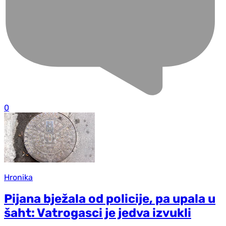
0
Hronika
Pijana bježala od policije, pa upala u
šaht: Vatrogasci je jedva izvukli