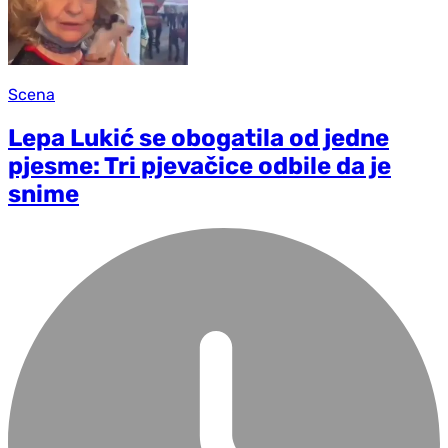
Scena
Lepa Lukić se obogatila od jedne
pjesme: Tri pjevačice odbile da je
snime