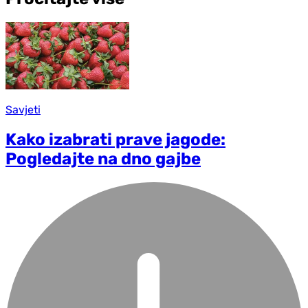
Savjeti
Kako izabrati prave jagode:
Pogledajte na dno gajbe