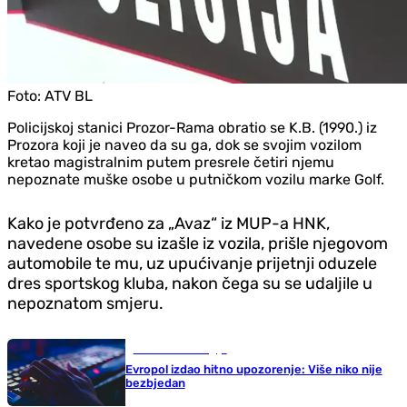
Foto:
ATV BL
Policijskoj stanici Prozor-Rama obratio se K.B. (1990.) iz
Prozora koji je naveo da su ga, dok se svojim vozilom
kretao magistralnim putem presrele četiri njemu
nepoznate muške osobe u putničkom vozilu marke Golf.
Kako je potvrđeno za „Avaz“ iz MUP-a HNK,
navedene osobe su izašle iz vozila, prišle njegovom
automobile te mu, uz upućivanje prijetnji oduzele
dres sportskog kluba, nakon čega su se udaljile u
nepoznatom smjeru.
Nauka i tehnologija
Evropol izdao hitno upozorenje: Više niko nije
bezbjedan