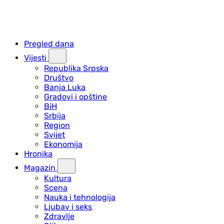
Pregled dana
Vijesti
Republika Srpska
Društvo
Banja Luka
Gradovi i opštine
BiH
Srbija
Region
Svijet
Ekonomija
Hronika
Magazin
Kultura
Scena
Nauka i tehnologija
Ljubav i seks
Zdravlje