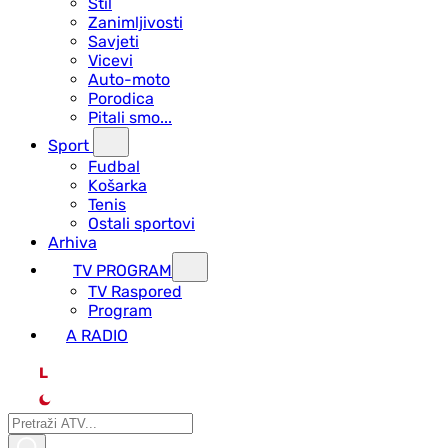
Stil
Zanimljivosti
Savjeti
Vicevi
Auto-moto
Porodica
Pitali smo...
Sport
Fudbal
Košarka
Tenis
Ostali sportovi
Arhiva
TV PROGRAM
ТV Raspored
Program
A RADIO
L