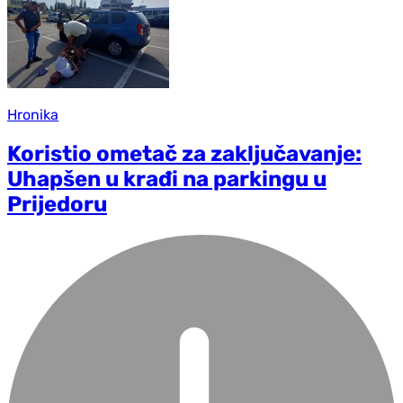
Hronika
Koristio ometač za zaključavanje:
Uhapšen u krađi na parkingu u
Prijedoru