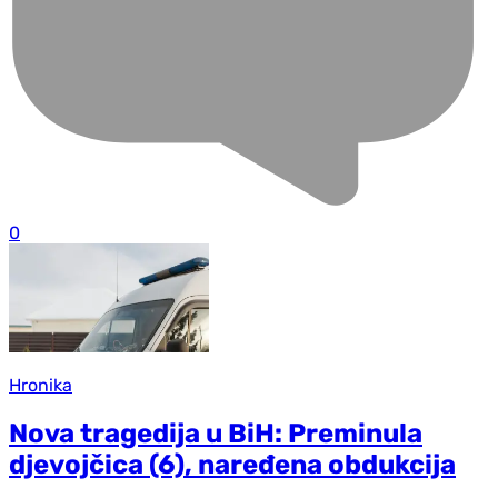
0
Hronika
Nova tragedija u BiH: Preminula
djevojčica (6), naređena obdukcija