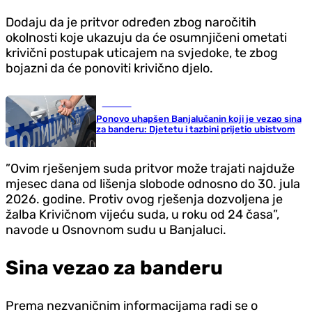
Dodaju da je pritvor određen zbog naročitih
okolnosti koje ukazuju da će osumnjičeni ometati
krivični postupak uticajem na svjedoke, te zbog
bojazni da će ponoviti krivično djelo.
Hronika
Ponovo uhapšen Banjalučanin koji je vezao sina
za banderu: Djetetu i tazbini prijetio ubistvom
”Ovim rješenjem suda pritvor može trajati najduže
mjesec dana od lišenja slobode odnosno do 30. jula
2026. godine. Protiv ovog rješenja dozvoljena je
žalba Krivičnom vijeću suda, u roku od 24 časa”,
navode u Osnovnom sudu u Banjaluci.
Sina vezao za banderu
Prema nezvaničnim informacijama radi se o