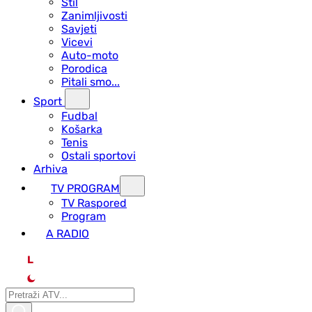
Stil
Zanimljivosti
Savjeti
Vicevi
Auto-moto
Porodica
Pitali smo...
Sport
Fudbal
Košarka
Tenis
Ostali sportovi
Arhiva
TV PROGRAM
ТV Raspored
Program
A RADIO
L