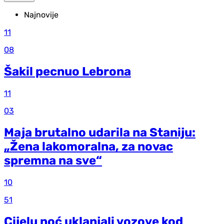
Najnovije
11
08
Šakil pecnuo Lebrona
11
03
Maja brutalno udarila na Staniju:
„Žena lakomoralna, za novac
spremna na sve“
10
51
Cijelu noć uklanjali vozove kod