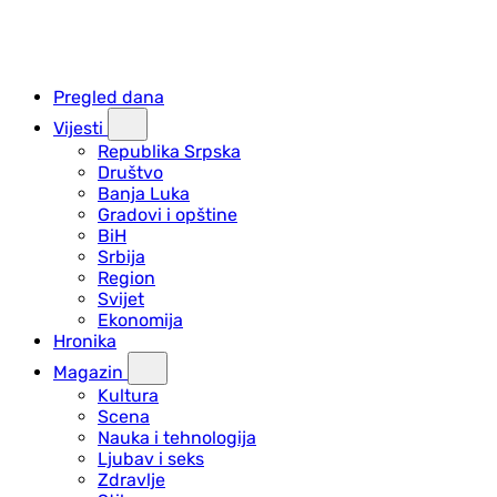
Pregled dana
Vijesti
Republika Srpska
Društvo
Banja Luka
Gradovi i opštine
BiH
Srbija
Region
Svijet
Ekonomija
Hronika
Magazin
Kultura
Scena
Nauka i tehnologija
Ljubav i seks
Zdravlje