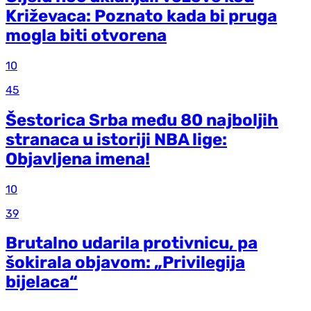
Križevaca: Poznato kada bi pruga
mogla biti otvorena
10
45
Šestorica Srba među 80 najboljih
stranaca u istoriji NBA lige:
Objavljena imena!
10
39
Brutalno udarila protivnicu, pa
šokirala objavom: „Privilegija
bijelaca“