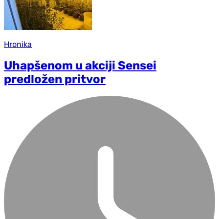
Hronika
Uhapšenom u akciji Sensei
predložen pritvor