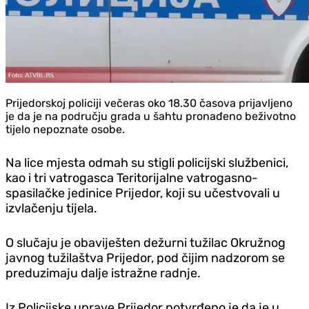
Prijedorskoj policiji večeras oko 18.30 časova prijavljeno
je da je na području grada u šahtu pronađeno beživotno
tijelo nepoznate osobe.
Na lice mjesta odmah su stigli policijski službenici,
kao i tri vatrogasca Teritorijalne vatrogasno-
spasilačke jedinice Prijedor, koji su učestvovali u
izvlačenju tijela.
O slučaju je obaviješten dežurni tužilac Okružnog
javnog tužilaštva Prijedor, pod čijim nadzorom se
preduzimaju dalje istražne radnje.
Iz Policijske uprave Prijedor potvrđeno je da je u