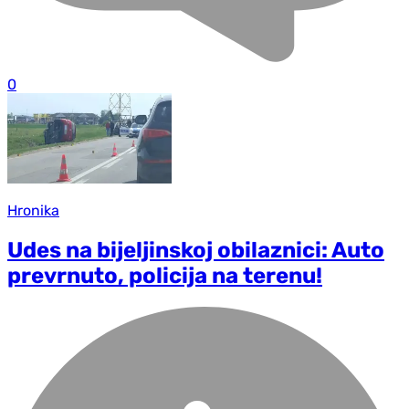
0
Hronika
Udes na bijeljinskoj obilaznici: Auto
prevrnuto, policija na terenu!