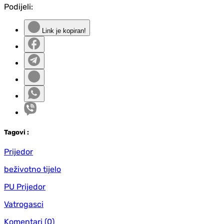
Podijeli:
Link je kopiran!
Tag
ovi
:
Prijedor
beživotno tijelo
PU Prijedor
Vatrogasci
Komentari
(0)