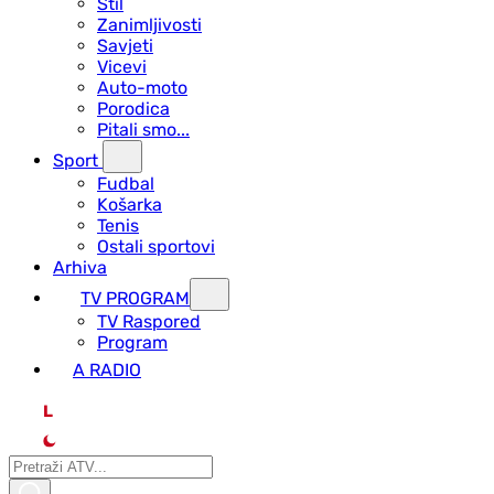
Stil
Zanimljivosti
Savjeti
Vicevi
Auto-moto
Porodica
Pitali smo...
Sport
Fudbal
Košarka
Tenis
Ostali sportovi
Arhiva
TV PROGRAM
ТV Raspored
Program
A RADIO
L