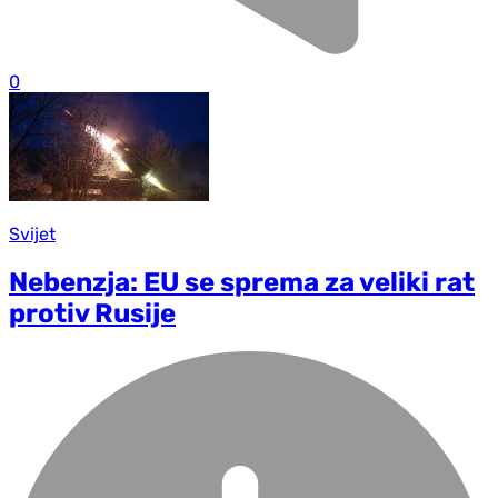
0
Svijet
Nebenzja: EU se sprema za veliki rat
protiv Rusije