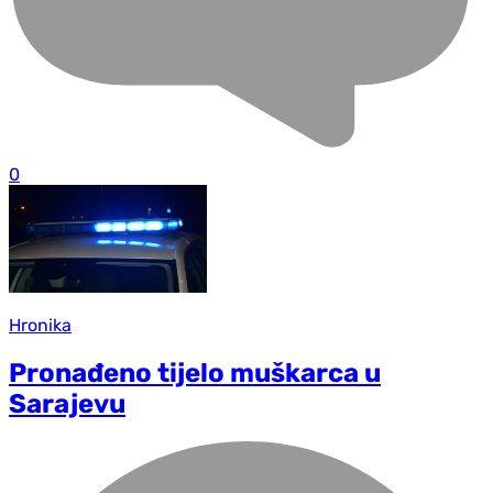
0
Hronika
Pronađeno tijelo muškarca u
Sarajevu