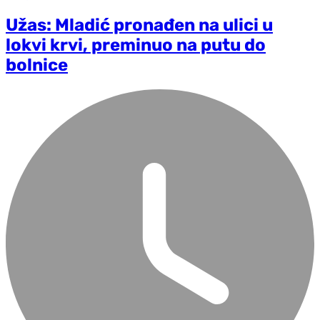
Užas: Mladić pronađen na ulici u
lokvi krvi, preminuo na putu do
bolnice