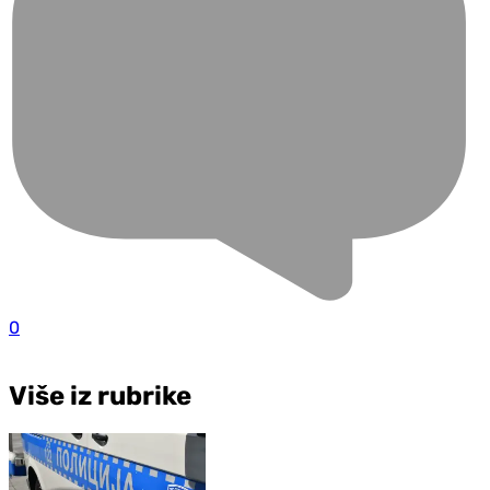
0
Više iz rubrike