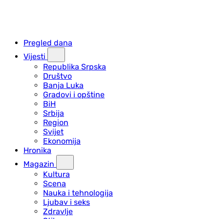
Pregled dana
Vijesti
Republika Srpska
Društvo
Banja Luka
Gradovi i opštine
BiH
Srbija
Region
Svijet
Ekonomija
Hronika
Magazin
Kultura
Scena
Nauka i tehnologija
Ljubav i seks
Zdravlje