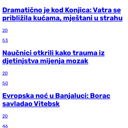
Dramatično je kod Konjica: Vatra se
približila kućama, mještani u strahu
20
53
Naučnici otkrili kako trauma iz
d‌jetinjstva mijenja mozak
20
50
Evropska noć u Banjaluci: Borac
savladao Vitebsk
20
46