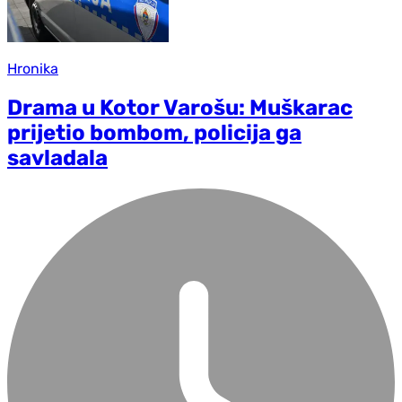
Hronika
Drama u Kotor Varošu: Muškarac
prijetio bombom, policija ga
savladala