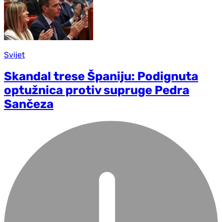
Svijet
Skandal trese Španiju: Podignuta
optužnica protiv supruge Pedra
Sančeza