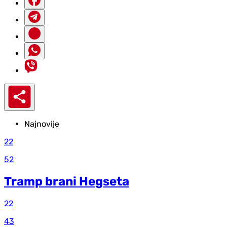
Najnovije
22
52
Tramp brani Hegseta
22
43