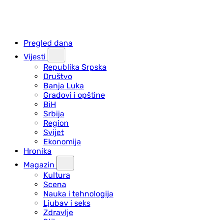
Pregled dana
Vijesti
Republika Srpska
Društvo
Banja Luka
Gradovi i opštine
BiH
Srbija
Region
Svijet
Ekonomija
Hronika
Magazin
Kultura
Scena
Nauka i tehnologija
Ljubav i seks
Zdravlje