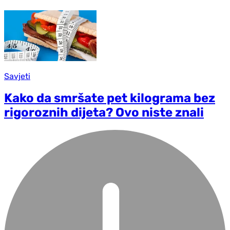
Savjeti
Kako da smršate pet kilograma bez
rigoroznih dijeta? Ovo niste znali