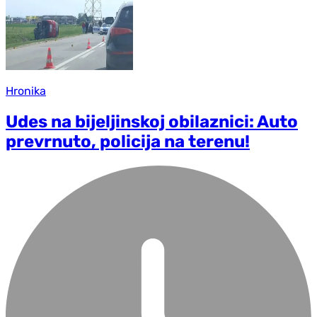
Hronika
Udes na bijeljinskoj obilaznici: Auto
prevrnuto, policija na terenu!