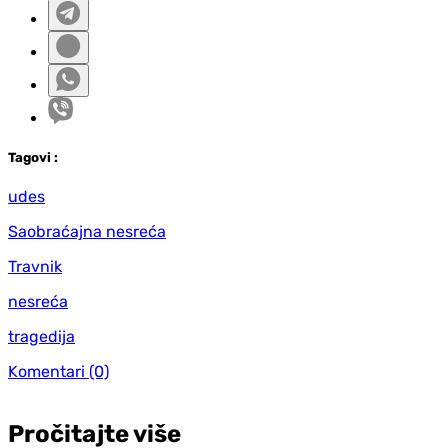
Tag
ovi
:
udes
Saobraćajna nesreća
Travnik
nesreća
tragedija
Komentari
(0)
Pročitajte više