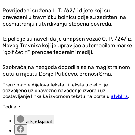
Povrijeđeni su žena L. T. /62/ i dijete koji su
prevezeni u travničku bolnicu gdje su zadržani na
posmatranju i utvrđivanju stepena povreda.
Iz policije su naveli da je uhapšen vozač O. P. /24/ iz
Novog Travnika koji je upravljao automobilom marke
"golf četiri", prenose federalni mediji.
Saobraćajna nezgoda dogodila se na magistralnom
putu u mjestu Donje Putićevo, prenosi Srna.
Preuzimanje dijelova teksta ili teksta u cjelini je
dozvoljeno uz obavezno navođenje izvora i uz
postavljanje linka ka izvornom tekstu na portalu
atvbl.rs
.
Podijeli:
Link je kopiran!