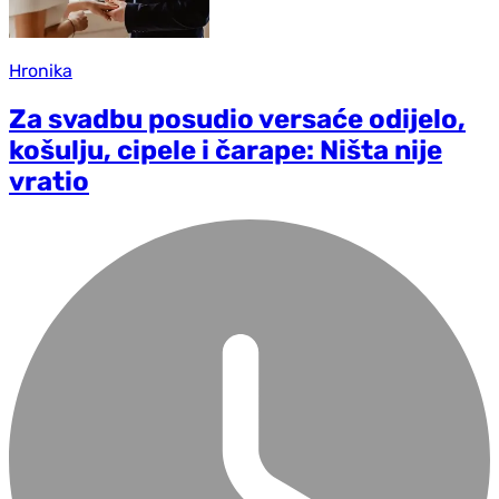
Hronika
Za svadbu posudio versaće odijelo,
košulju, cipele i čarape: Ništa nije
vratio