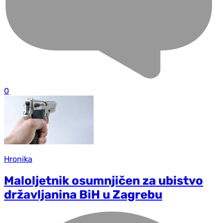
0
Hronika
Maloljetnik osumnjičen za ubistvo
državljanina BiH u Zagrebu