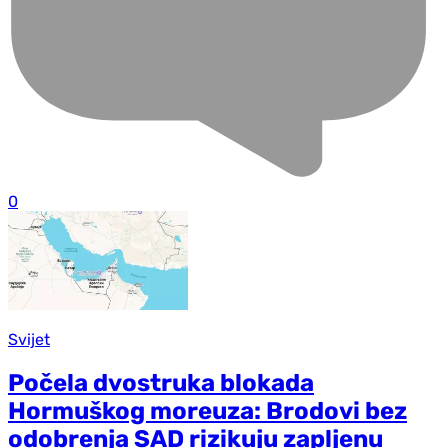
0
Svijet
Počela dvostruka blokada
Hormuškog moreuza: Brodovi bez
odobrenja SAD rizikuju zapljenu