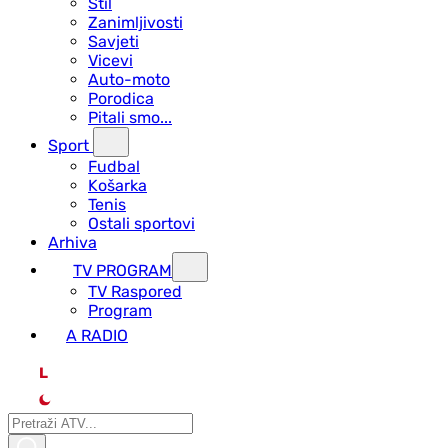
Stil
Zanimljivosti
Savjeti
Vicevi
Auto-moto
Porodica
Pitali smo...
Sport
Fudbal
Košarka
Tenis
Ostali sportovi
Arhiva
TV PROGRAM
ТV Raspored
Program
A RADIO
L