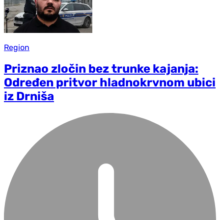
Region
Priznao zločin bez trunke kajanja:
Određen pritvor hladnokrvnom ubici
iz Drniša