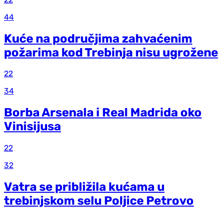
44
Kuće na područjima zahvaćenim
požarima kod Trebinja nisu ugrožene
22
34
Borba Arsenala i Real Madrida oko
Vinisijusa
22
32
Vatra se približila kućama u
trebinjskom selu Poljice Petrovo