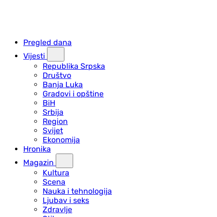
Pregled dana
Vijesti
Republika Srpska
Društvo
Banja Luka
Gradovi i opštine
BiH
Srbija
Region
Svijet
Ekonomija
Hronika
Magazin
Kultura
Scena
Nauka i tehnologija
Ljubav i seks
Zdravlje