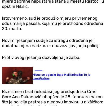
mjera zabrane napuštanja stana u mjestu Rastoci, u
opštini Nikšić.
Istovremeno, sud je produžio mjeru privremenog
oduzimanja pasoša, koja mu je prethodno određena
20. marta.
Novim rješenjem sudije za istragu određena je i
dodatna mjera nadzora – obaveza javljanja policiji.
Protiv ovog rješenja dozvoljena je žalba.
Scena
Hitno se oglasio Baja Mali Knindža: To je
izmišljotina
Biznismen i brat nekadašnjeg predsjednika Crne
Gore Aco Đukanović uhapšen je 28. februara nakon
što je policija pretresla njegovu imovinu u nikšićkom