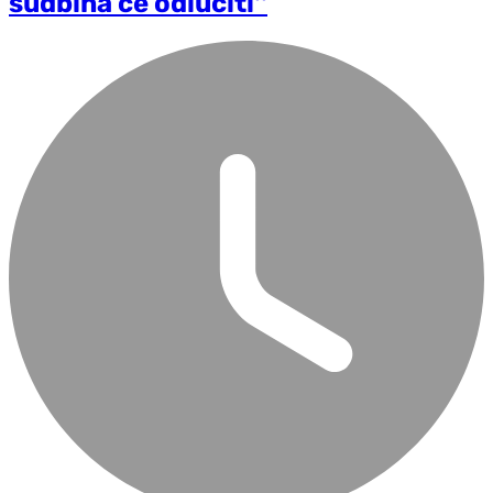
sudbina će odlučiti''