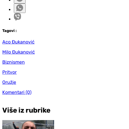
Tag
ovi
:
Aco Đukanović
Milo Đukanović
Biznismen
Pritvor
Oružje
Komentari
(0)
Više iz rubrike