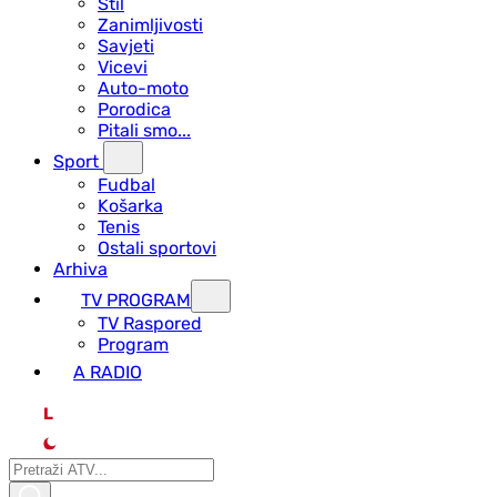
Stil
Zanimljivosti
Savjeti
Vicevi
Auto-moto
Porodica
Pitali smo...
Sport
Fudbal
Košarka
Tenis
Ostali sportovi
Arhiva
TV PROGRAM
ТV Raspored
Program
A RADIO
L