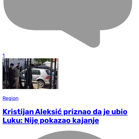
1
Region
Kristijan Aleksić priznao da je ubio
Luku: Nije pokazao kajanje