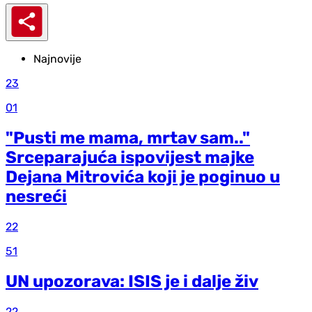
Najnovije
23
01
"Pusti me mama, mrtav sam.."
Srceparajuća ispovijest majke
Dejana Mitrovića koji je poginuo u
nesreći
22
51
UN upozorava: ISIS je i dalje živ
22