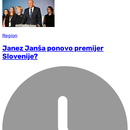
Region
Janez Janša ponovo premijer
Slovenije?