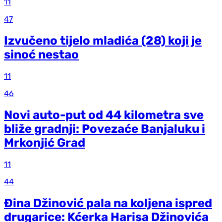
11
47
Izvučeno tijelo mladića (28) koji je
sinoć nestao
11
46
Novi auto-put od 44 kilometra sve
bliže gradnji: Povezaće Banjaluku i
Mrkonjić Grad
11
44
Đina Džinović pala na koljena ispred
drugarice: Kćerka Harisa Džinovića