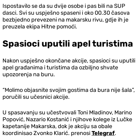
Ispostavilo se da su dvije osobe i pas bili na SUP
dasci. Svi su uspješno spaseni i oko 00.30 časova
bezbjedno prevezeni na makarsku rivu, gd‌je ih je
preuzela ekipa Hitne pomoći.
Spasioci uputili apel turistima
Nakon uspješno okončane akcije, spasioci su uputili
apel građanima i turistima da ozbiljno shvate
upozorenja na buru.
“Molimo objasnite svojim gostima da bura nije šala”,
poručili su učesnici akcije.
U spasavanju su učestvovali Toni Mladinov, Marino
Popović, Nazario Kostanić i njihove kolege iz Lučke
kapetanije Makarska, dok je akciju sa obale
koordinisao Zvonko Klarić. prenosi
Telegraf
.