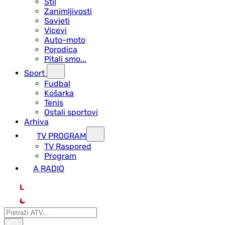
Stil
Zanimljivosti
Savjeti
Vicevi
Auto-moto
Porodica
Pitali smo...
Sport
Fudbal
Košarka
Tenis
Ostali sportovi
Arhiva
TV PROGRAM
ТV Raspored
Program
A RADIO
L