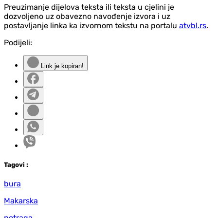
Preuzimanje dijelova teksta ili teksta u cjelini je
dozvoljeno uz obavezno navođenje izvora i uz
postavljanje linka ka izvornom tekstu na portalu
atvbl.rs
.
Podijeli:
Link je kopiran!
Tag
ovi
:
bura
Makarska
potraga