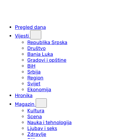
Pregled dana
Vijesti
Republika Srpska
Društvo
Banja Luka
Gradovi i opštine
BiH
Srbija
Region
Svijet
Ekonomija
Hronika
Magazin
Kultura
Scena
Nauka i tehnologija
Ljubav i seks
Zdravlje