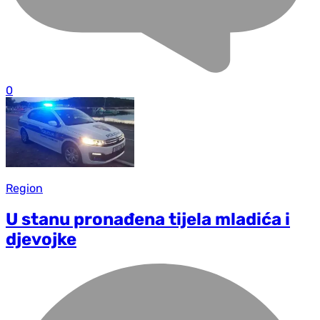
0
Region
U stanu pronađena tijela mladića i
djevojke