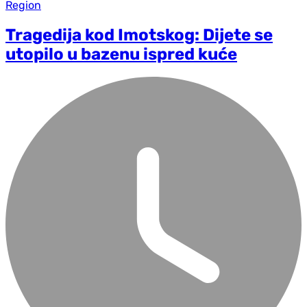
Region
Tragedija kod Imotskog: Dijete se
utopilo u bazenu ispred kuće