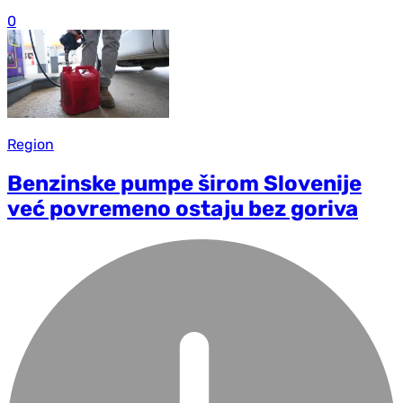
0
Region
Benzinske pumpe širom Slovenije
već povremeno ostaju bez goriva