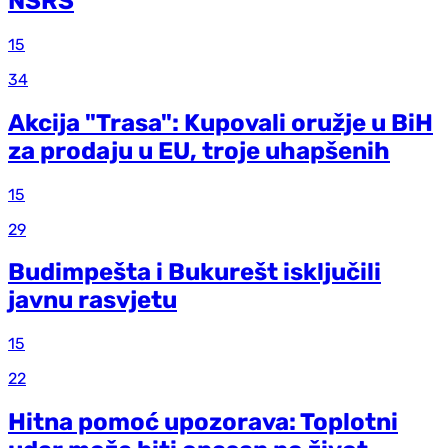
NSRS
15
34
Akcija "Trasa": Kupovali oružje u BiH
za prodaju u EU, troje uhapšenih
15
29
Budimpešta i Bukurešt isključili
javnu rasvjetu
15
22
Hitna pomoć upozorava: Toplotni