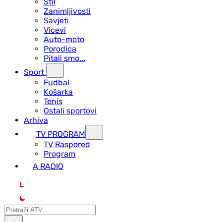
Stil
Zanimljivosti
Savjeti
Vicevi
Auto-moto
Porodica
Pitali smo...
Sport
Fudbal
Košarka
Tenis
Ostali sportovi
Arhiva
TV PROGRAM
ТV Raspored
Program
A RADIO
L