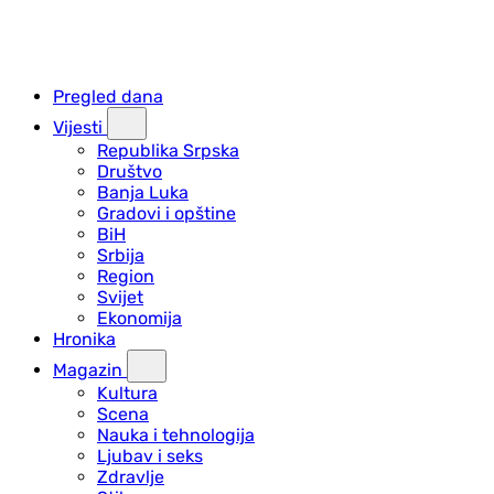
Pregled dana
Vijesti
Republika Srpska
Društvo
Banja Luka
Gradovi i opštine
BiH
Srbija
Region
Svijet
Ekonomija
Hronika
Magazin
Kultura
Scena
Nauka i tehnologija
Ljubav i seks
Zdravlje