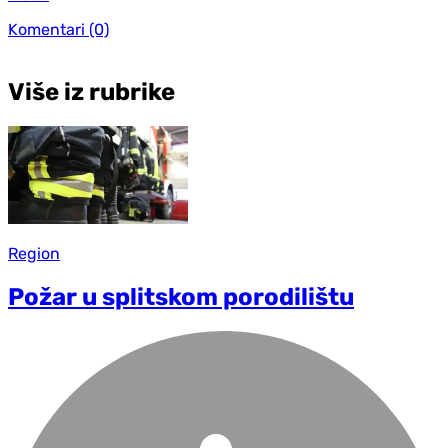
Komentari
(0)
Više iz rubrike
Region
Požar u splitskom porodilištu