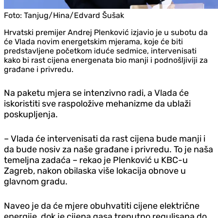
Foto:
Tanjug/Hina/Edvard Šušak
Hrvatski premijer Andrej Plenković izjavio je u subotu da
će Vlada novim energetskim mjerama, koje će biti
predstavljene početkom iduće sedmice, intervenisati
kako bi rast cijena energenata bio manji i podnošljiviji za
građane i privredu.
Na paketu mjera se intenzivno radi, a Vlada će
iskoristiti sve raspoložive mehanizme da ublaži
poskupljenja.
– Vlada će intervenisati da rast cijena bude manji i
da bude nosiv za naše građane i privredu. To je naša
temeljna zadaća – rekao je Plenković u KBC-u
Zagreb, nakon obilaska više lokacija obnove u
glavnom gradu.
Naveo je da će mjere obuhvatiti cijene električne
energije, dok je cijena gasa trenutno regulisana do