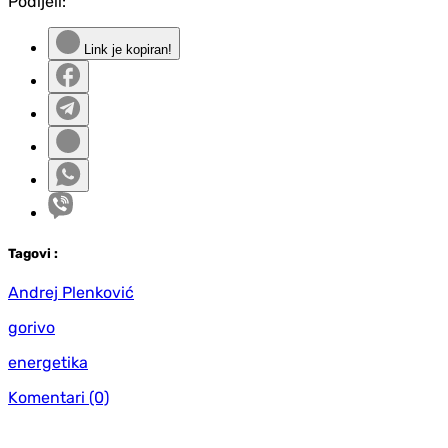
Podijeli:
Link je kopiran!
Tag
ovi
:
Andrej Plenković
gorivo
energetika
Komentari
(0)