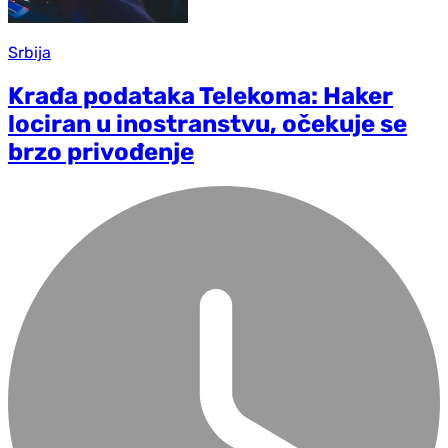
Srbija
Krađa podataka Telekoma: Haker
lociran u inostranstvu, očekuje se
brzo privođenje