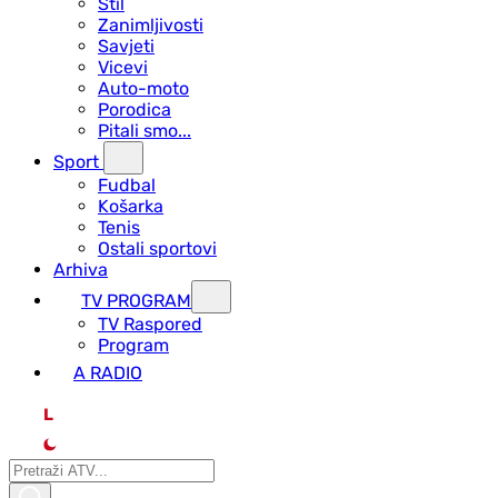
Stil
Zanimljivosti
Savjeti
Vicevi
Auto-moto
Porodica
Pitali smo...
Sport
Fudbal
Košarka
Tenis
Ostali sportovi
Arhiva
TV PROGRAM
ТV Raspored
Program
A RADIO
L