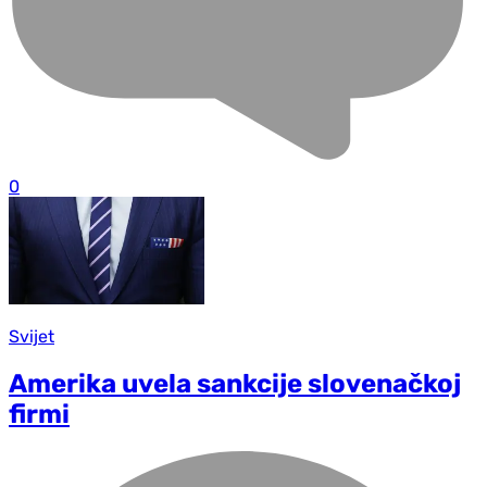
0
Svijet
Amerika uvela sankcije slovenačkoj
firmi