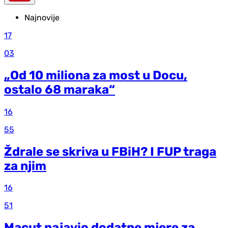
Najnovije
17
03
„Od 10 miliona za most u Docu,
ostalo 68 maraka“
16
55
Ždrale se skriva u FBiH? I FUP traga
za njim
16
51
Macut najavio dodatne mjere za