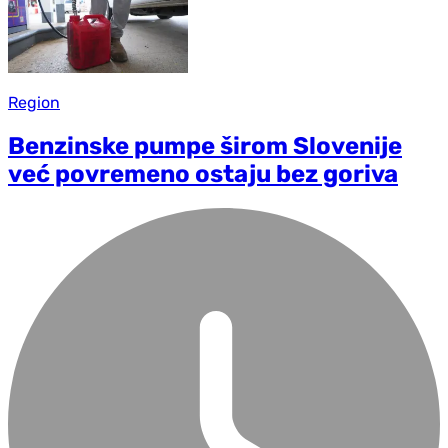
Region
Benzinske pumpe širom Slovenije
već povremeno ostaju bez goriva