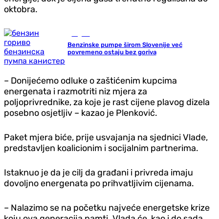
oktobra.
Region
Benzinske pumpe širom Slovenije već
povremeno ostaju bez goriva
– Donijećemo odluke o zaštićenim kupcima
energenata i razmotriti niz mjera za
poljoprivrednike, za koje je rast cijene plavog dizela
posebno osjetljiv – kazao je Plenković.
Paket mjera biće, prije usvajanja na sjednici Vlade,
predstavljen koalicionim i socijalnim partnerima.
Istaknuo je da je cilj da građani i privreda imaju
dovoljno energenata po prihvatljivim cijenama.
– Nalazimo se na početku najveće energetske krize
koju ova generacija pamti. Vlada će, kao i do sada,