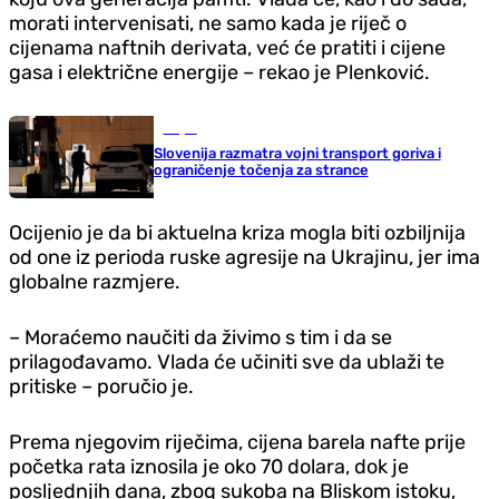
morati intervenisati, ne samo kada je riječ o
cijenama naftnih derivata, već će pratiti i cijene
gasa i električne energije – rekao je Plenković.
Svijet
Slovenija razmatra vojni transport goriva i
ograničenje točenja za strance
Ocijenio je da bi aktuelna kriza mogla biti ozbiljnija
od one iz perioda ruske agresije na Ukrajinu, jer ima
globalne razmjere.
– Moraćemo naučiti da živimo s tim i da se
prilagođavamo. Vlada će učiniti sve da ublaži te
pritiske – poručio je.
Prema njegovim riječima, cijena barela nafte prije
početka rata iznosila je oko 70 dolara, dok je
posljednjih dana, zbog sukoba na Bliskom istoku,