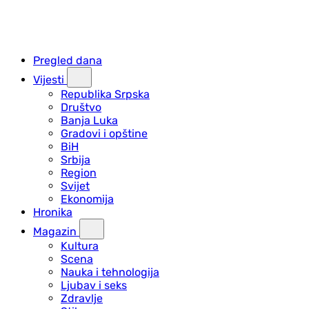
Pregled dana
Vijesti
Republika Srpska
Društvo
Banja Luka
Gradovi i opštine
BiH
Srbija
Region
Svijet
Ekonomija
Hronika
Magazin
Kultura
Scena
Nauka i tehnologija
Ljubav i seks
Zdravlje