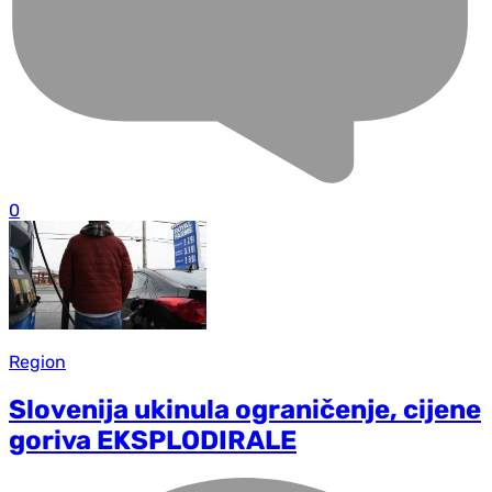
0
Region
Slovenija ukinula ograničenje, cijene
goriva EKSPLODIRALE