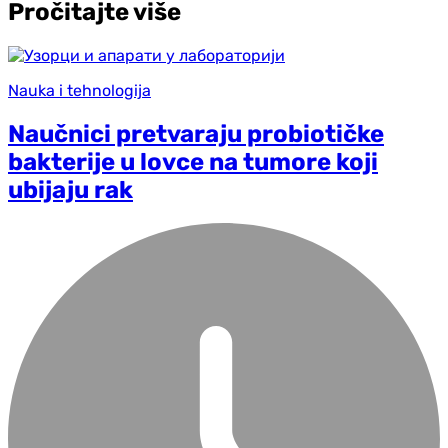
Pročitajte više
Nauka i tehnologija
Naučnici pretvaraju probiotičke
bakterije u lovce na tumore koji
ubijaju rak