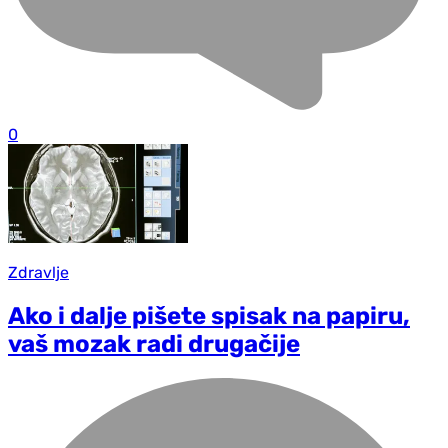
0
Zdravlje
Ako i dalje pišete spisak na papiru,
vaš mozak radi drugačije