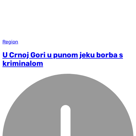
Region
U Crnoj Gori u punom jeku borba s
kriminalom