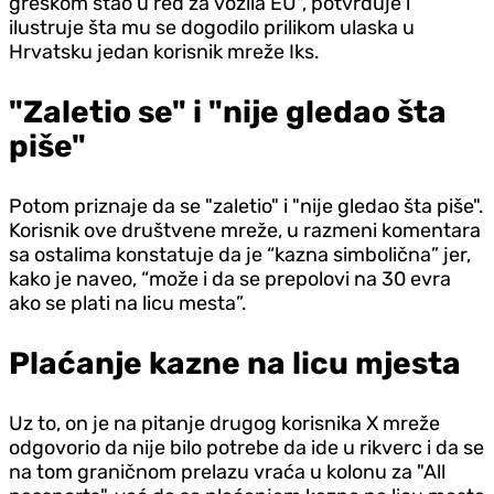
greškom stao u red za vozila EU", potvrđuje i
ilustruje šta mu se dogodilo prilikom ulaska u
Hrvatsku jedan korisnik mreže Iks.
"Zaletio se" i "nije gledao šta
piše"
Potom priznaje da se "zaletio" i "nije gledao šta piše".
Korisnik ove društvene mreže, u razmeni komentara
sa ostalima konstatuje da je “kazna simbolična” jer,
kako je naveo, “može i da se prepolovi na 30 evra
ako se plati na licu mesta”.
Plaćanje kazne na licu mjesta
Uz to, on je na pitanje drugog korisnika X mreže
odgovorio da nije bilo potrebe da ide u rikverc i da se
na tom graničnom prelazu vraća u kolonu za "All