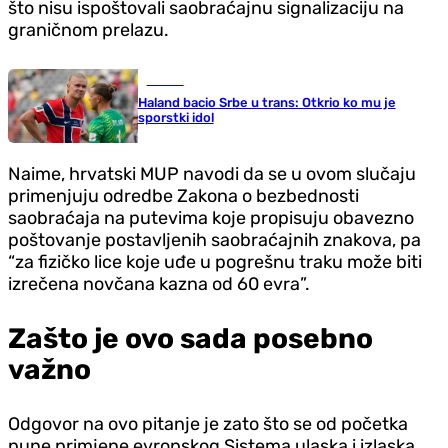
što nisu ispoštovali saobraćajnu signalizaciju na
graničnom prelazu.
Fudbal
Haland bacio Srbe u trans: Otkrio ko mu je
sporstki idol
Naime, hrvatski MUP navodi da se u ovom slučaju
primenjuju odredbe Zakona o bezbednosti
saobraćaja na putevima koje propisuju obavezno
poštovanje postavljenih saobraćajnih znakova, pa
“za fizičko lice koje uđe u pogrešnu traku može biti
izrečena novčana kazna od 60 evra”.
Zašto je ovo sada posebno
važno
Odgovor na ovo pitanje je zato što se od početka
pune primjene evropskog Sistema ulaska i izlaska