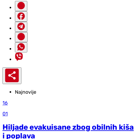
Najnovije
16
01
Hiljade evakuisane zbog obilnih kiša
i poplava