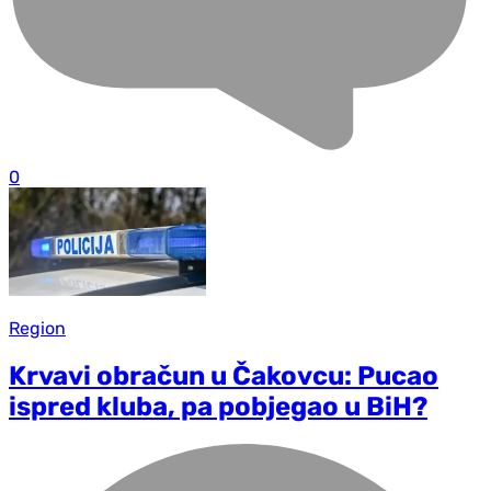
0
Region
Krvavi obračun u Čakovcu: Pucao
ispred kluba, pa pobjegao u BiH?