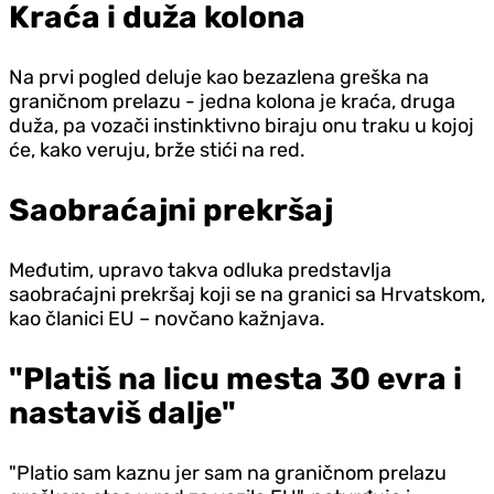
Kraća i duža kolona
Na prvi pogled deluje kao bezazlena greška na
graničnom prelazu - jedna kolona je kraća, druga
duža, pa vozači instinktivno biraju onu traku u kojoj
će, kako veruju, brže stići na red.
Saobraćajni prekršaj
Međutim, upravo takva odluka predstavlja
saobraćajni prekršaj koji se na granici sa Hrvatskom,
kao članici EU – novčano kažnjava.
"Platiš na licu mesta 30 evra i
nastaviš dalje"
"Platio sam kaznu jer sam na graničnom prelazu