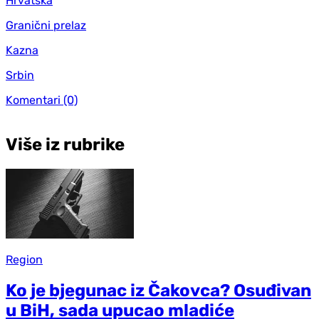
Hrvatska
Granični prelaz
Kazna
Srbin
Komentari
(0)
Više iz rubrike
Region
Ko je bjegunac iz Čakovca? Osuđivan
u BiH, sada upucao mladiće