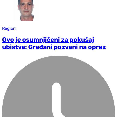
Region
Ovo je osumnjičeni za pokušaj
ubistva: Građani pozvani na oprez