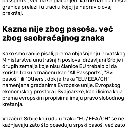
passports", već da se plaćanjem kazne na licu mesta
granica prelazi i u traci u kojoj je napravio ovaj
prekršaj.
Kazna nije zbog pasoša, već
zbog saobraćajnog znaka
Kako smo ranije pisali, prema objašnjenju hrvatskog
Ministarstva unutrašnjih poslova, državljani Srbije i
drugih zemalja koje nisu članice EU trebalo bi da
koriste traku označenu kao "All Passports", "Svi
pasoši" ili "Others", dok je traka "EU/EEA/CH"
namenjena građanima Evropske unije, Evropskog
ekonomskog prostora i Švajcarske, kao i licima koja
prema evropskim propisima imaju pravo slobodnog
kretanja.
Vozači iz Srbije koji uđu u traku "EU/EEA/CH" se ne
kažnjavaju zato što poseduju srpski pasoš, već zato