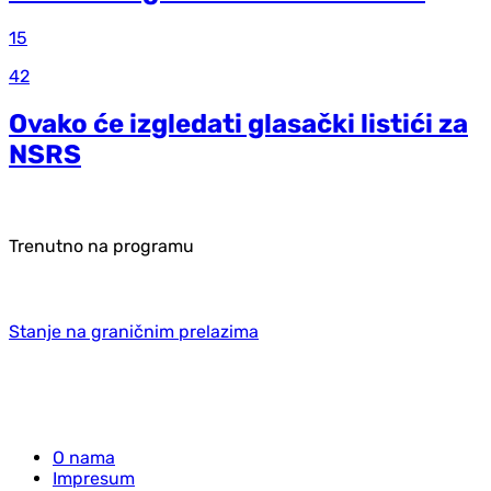
15
42
Ovako će izgledati glasački listići za
NSRS
Trenutno na programu
Stanje na graničnim prelazima
O nama
Impresum