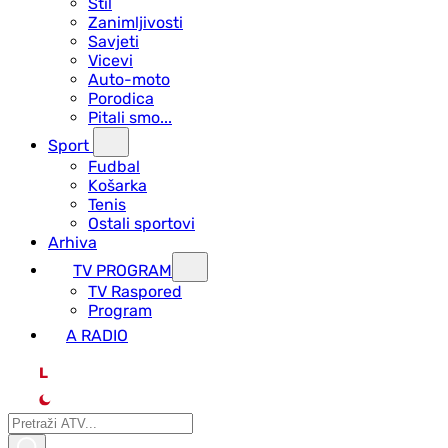
Stil
Zanimljivosti
Savjeti
Vicevi
Auto-moto
Porodica
Pitali smo...
Sport
Fudbal
Košarka
Tenis
Ostali sportovi
Arhiva
TV PROGRAM
ТV Raspored
Program
A RADIO
L