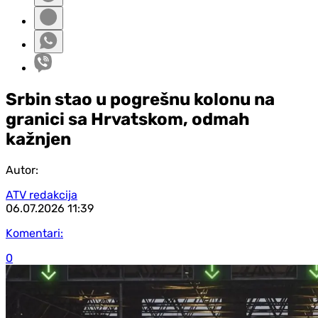
Srbin stao u pogrešnu kolonu na
granici sa Hrvatskom, odmah
kažnjen
Autor:
ATV redakcija
06.07.2026
11:39
Komentari:
0