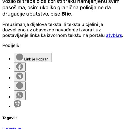
vozilo bi trebalo da koristi traku namijenjenu svim
pasošima, osim ukoliko granična policija ne da
drugačije uputstvo, piše
Blic
.
Preuzimanje dijelova teksta ili teksta u cjelini je
dozvoljeno uz obavezno navođenje izvora i uz
postavljanje linka ka izvornom tekstu na portalu
atvbl.rs
.
Podijeli:
Link je kopiran!
Tag
ovi
: