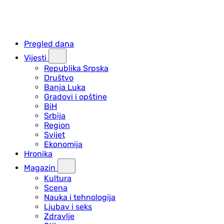
Pregled dana
Vijesti
Republika Srpska
Društvo
Banja Luka
Gradovi i opštine
BiH
Srbija
Region
Svijet
Ekonomija
Hronika
Magazin
Kultura
Scena
Nauka i tehnologija
Ljubav i seks
Zdravlje