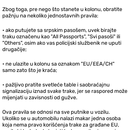
Zbog toga, pre nego što stanete u kolonu, obratite
pažnju na nekoliko jednostavnih pravila:
• ako putujete sa srpskim pasošem, uvek birajte
traku označenu kao "All Passports", "Svi pasoši" ili
"Others", osim ako vas policijski službenik ne uputi
drugačije;
• ne ulazite u kolonu sa oznakom "EU/EEA/CH"
samo zato što je kraća;
• pažljivo pratite svetleće table i saobraćajnu
signalizaciju iznad svake trake, jer se raspored može
mijenjati u zavisnosti od gužve.
Ova pravila se odnosi na sve putnike u vozilu.
Ukoliko se u automobilu nalazi makar jedna osoba
koja nema pravo korišćenja trake za građane EU,