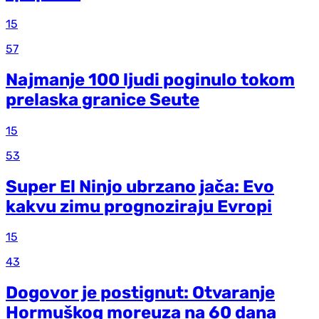
15
57
Najmanje 100 ljudi poginulo tokom
prelaska granice Seute
15
53
Super El Ninjo ubrzano jača: Evo
kakvu zimu prognoziraju Evropi
15
43
Dogovor je postignut: Otvaranje
Hormuškog moreuza na 60 dana