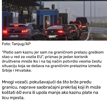
Foto:
Tanjug/AP
"Platio sam kaznu jer sam na graničnom prelazu greškom
stao u red za vozila EU", priznao je jedan korisnik
društvene mreže Iks i na taj način potvrdio veoma čestu
situaciju koja se dešava na graničnim prelazima između
Srbije i Hrvatske.
Mnogi vozači, pokušavajući da što brže pređu
granicu, naprave saobraćajni prekršaj koji ih može
koštati 60 evra ili upola manje ako kaznu plate na
licu mjesta.