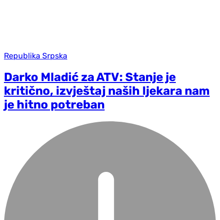
Republika Srpska
Darko Mladić za ATV: Stanje je
kritično, izvještaj naših ljekara nam
je hitno potreban