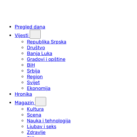
Pregled dana
Vijesti
Republika Srpska
Društvo
Banja Luka
Gradovi i opštine
BiH
Srbija
Region
Svijet
Ekonomija
Hronika
Magazin
Kultura
Scena
Nauka i tehnologija
Ljubav i seks
Zdravlje