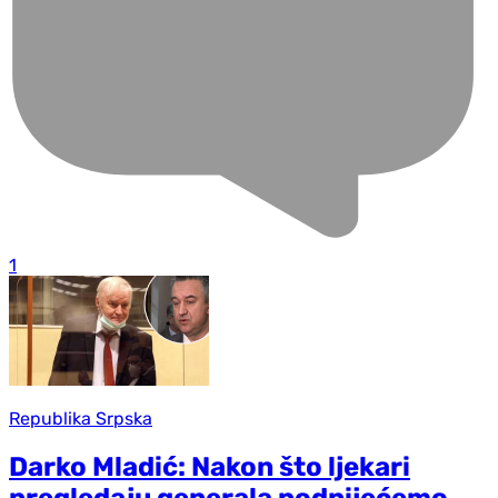
1
Republika Srpska
Darko Mladić: Nakon što ljekari
pregledaju generala podnijećemo