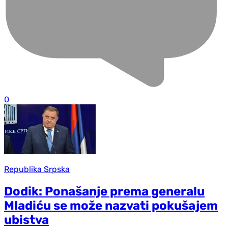
0
Republika Srpska
Dodik: Ponašanje prema generalu
Mladiću se može nazvati pokušajem
ubistva