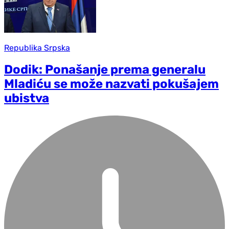
Republika Srpska
Dodik: Ponašanje prema generalu
Mladiću se može nazvati pokušajem
ubistva