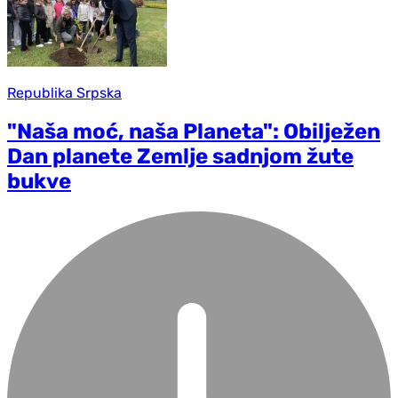
Republika Srpska
"Naša moć, naša Planeta": Obilježen
Dan planete Zemlje sadnjom žute
bukve