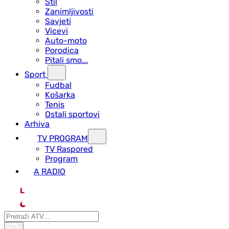
Stil
Zanimljivosti
Savjeti
Vicevi
Auto-moto
Porodica
Pitali smo...
Sport
Fudbal
Košarka
Tenis
Ostali sportovi
Arhiva
TV PROGRAM
ТV Raspored
Program
A RADIO
L