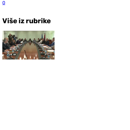
0
Više iz rubrike