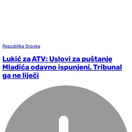
Republika Srpska
Lukić za ATV: Uslovi za puštanje
Mladića odavno ispunjeni, Tribunal
ga ne liječi