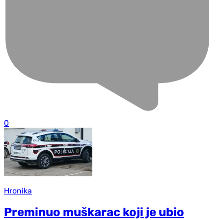
0
Hronika
Preminuo muškarac koji je ubio