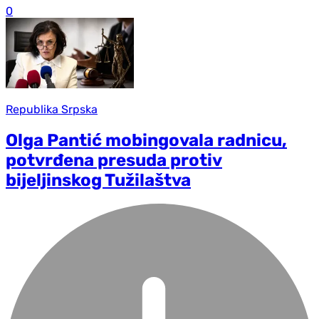
0
Republika Srpska
Olga Pantić mobingovala radnicu,
potvrđena presuda protiv
bijeljinskog Tužilaštva