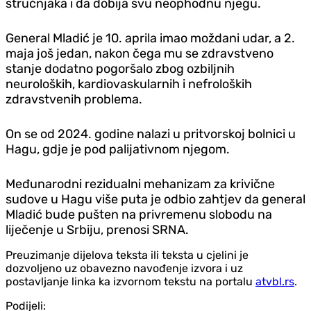
stručnjaka i da dobija svu neophodnu njegu.
General Mladić je 10. aprila imao moždani udar, a 2.
maja još jedan, nakon čega mu se zdravstveno
stanje dodatno pogoršalo zbog ozbiljnih
neuroloških, kardiovaskularnih i nefroloških
zdravstvenih problema.
On se od 2024. godine nalazi u pritvorskoj bolnici u
Hagu, gdje je pod palijativnom njegom.
Međunarodni rezidualni mehanizam za krivične
sudove u Hagu više puta je odbio zahtjev da general
Mladić bude pušten na privremenu slobodu na
liječenje u Srbiju, prenosi SRNA.
Preuzimanje dijelova teksta ili teksta u cjelini je
dozvoljeno uz obavezno navođenje izvora i uz
postavljanje linka ka izvornom tekstu na portalu
atvbl.rs
.
Podijeli: