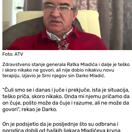
Foto:
ATV
Zdravstveno stanje generala Ratka Mladića i dalje je teško
i skoro nikako ne govori, ali nije dobio nikakvu novu
terapiju, izjavio je Srni njegov sin Darko Mladić.
"Čuli smo se i danas i juče i prekjuče, ista je situacija,
teško priča, skoro nikako. Onda mi njemu pričamo da
on čuje, pošto može da čuje i razume, ali ne može da
govori", rekao je Darko.
On je podsjetio da je posljednje što su odbrana i
porodica dobili od haških ljekara Mladićeva krvna