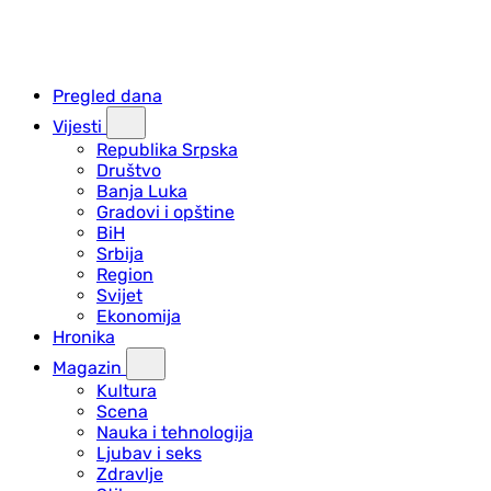
Pregled dana
Vijesti
Republika Srpska
Društvo
Banja Luka
Gradovi i opštine
BiH
Srbija
Region
Svijet
Ekonomija
Hronika
Magazin
Kultura
Scena
Nauka i tehnologija
Ljubav i seks
Zdravlje