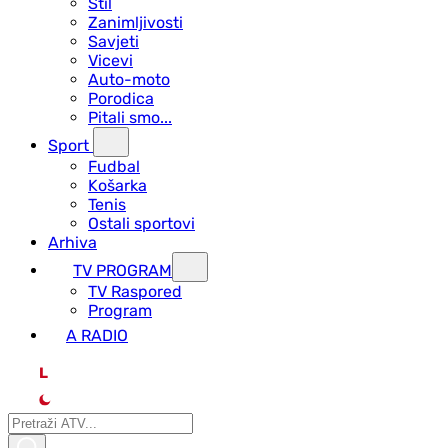
Stil
Zanimljivosti
Savjeti
Vicevi
Auto-moto
Porodica
Pitali smo...
Sport
Fudbal
Košarka
Tenis
Ostali sportovi
Arhiva
TV PROGRAM
ТV Raspored
Program
A RADIO
L