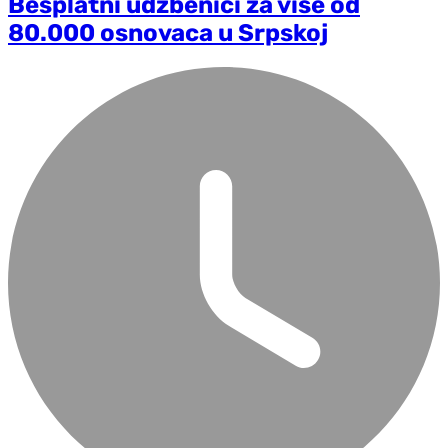
Besplatni udžbenici za više od
80.000 osnovaca u Srpskoj