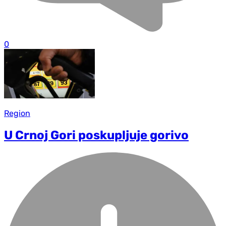
0
Region
U Crnoj Gori poskupljuje gorivo