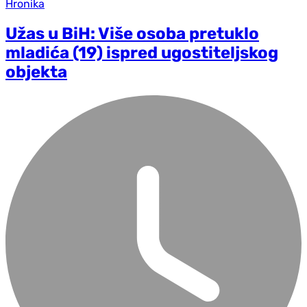
Hronika
Užas u BiH: Više osoba pretuklo
mladića (19) ispred ugostiteljskog
objekta