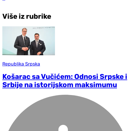
Više iz rubrike
Republika Srpska
Košarac sa Vučićem: Odnosi Srpske i
Srbije na istorijskom maksimumu