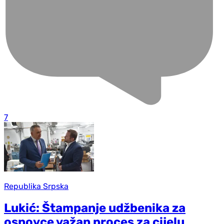
7
Republika Srpska
Lukić: Štampanje udžbenika za
osnovce važan proces za cijelu