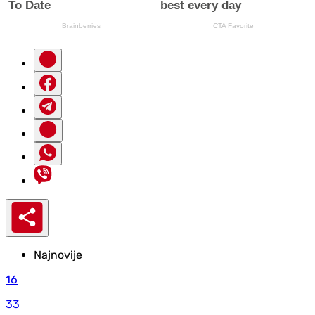
Najnovije
16
33