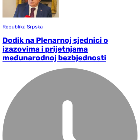
Republika Srpska
Dodik na Plenarnoj sjednici o
izazovima i prijetnjama
međunarodnoj bezbjednosti