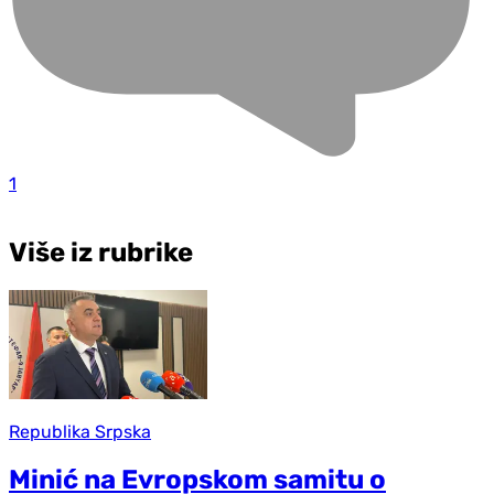
1
Više iz rubrike
Republika Srpska
Minić na Evropskom samitu o