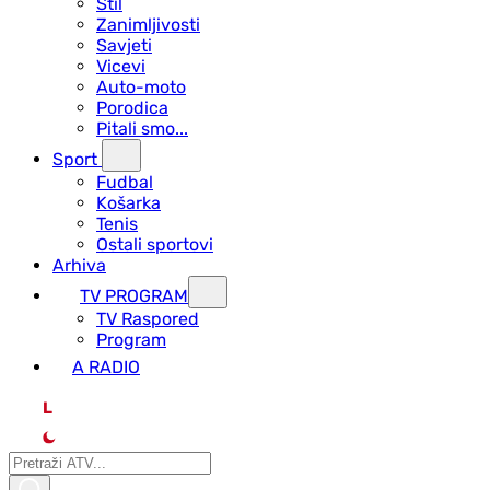
Stil
Zanimljivosti
Savjeti
Vicevi
Auto-moto
Porodica
Pitali smo...
Sport
Fudbal
Košarka
Tenis
Ostali sportovi
Arhiva
TV PROGRAM
ТV Raspored
Program
A RADIO
L