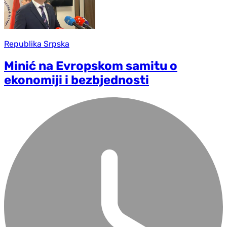
Republika Srpska
Minić na Evropskom samitu o
ekonomiji i bezbjednosti