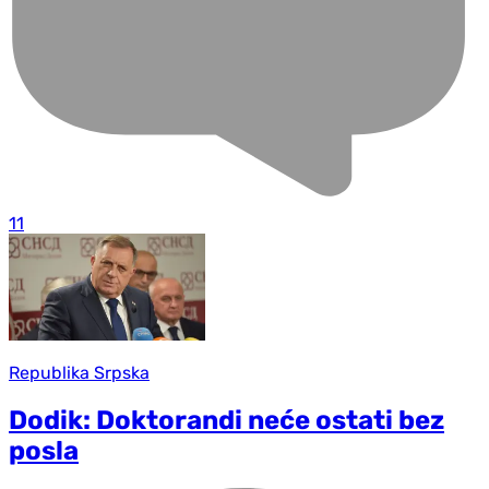
11
Republika Srpska
Dodik: Doktorandi neće ostati bez
posla