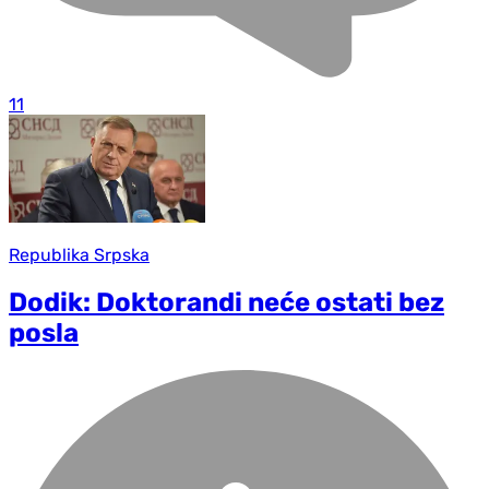
11
Republika Srpska
Dodik: Doktorandi neće ostati bez
posla