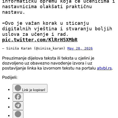
informatičku opremu koja će učenicima i
nastavnicima olakšati praktičnu
nastavu.
➡️Ovo je važan korak u sticanju
digitalnih vještina i stvaranju boljih
uslova za učenje i rad.
pic.twitter.com/KlRrH5XMbR
— Siniša Karan (@sinisa_karan)
May 28, 2026
Preuzimanje dijelova teksta ili teksta u cjelini je
dozvoljeno uz obavezno navođenje izvora i uz
postavljanje linka ka izvornom tekstu na portalu
atvbl.rs
.
Podijeli:
Link je kopiran!