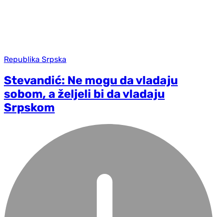
Republika Srpska
Stevandić: Ne mogu da vladaju
sobom, a željeli bi da vladaju
Srpskom