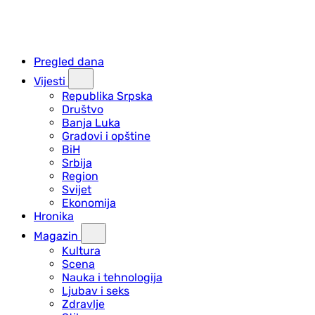
Pregled dana
Vijesti
Republika Srpska
Društvo
Banja Luka
Gradovi i opštine
BiH
Srbija
Region
Svijet
Ekonomija
Hronika
Magazin
Kultura
Scena
Nauka i tehnologija
Ljubav i seks
Zdravlje