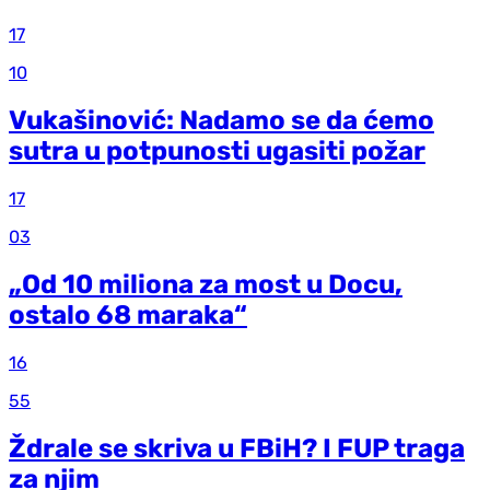
17
10
Vukašinović: Nadamo se da ćemo
sutra u potpunosti ugasiti požar
17
03
„Od 10 miliona za most u Docu,
ostalo 68 maraka“
16
55
Ždrale se skriva u FBiH? I FUP traga
za njim