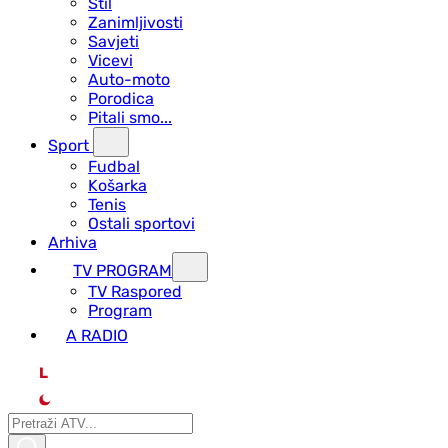
Stil
Zanimljivosti
Savjeti
Vicevi
Auto-moto
Porodica
Pitali smo...
Sport
Fudbal
Košarka
Tenis
Ostali sportovi
Arhiva
TV PROGRAM
ТV Raspored
Program
A RADIO
L