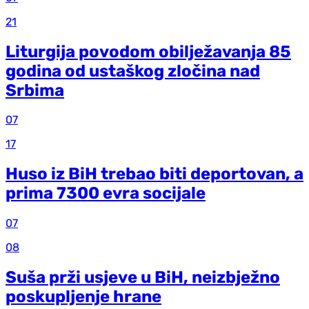
21
Liturgija povodom obilježavanja 85
godina od ustaškog zločina nad
Srbima
07
17
Huso iz BiH trebao biti deportovan, a
prima 7300 evra socijale
07
08
Suša prži usjeve u BiH, neizbježno
poskupljenje hrane