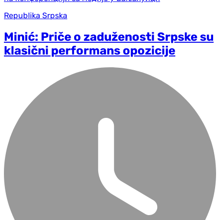
Republika Srpska
Minić: Priče o zaduženosti Srpske su
klasični performans opozicije