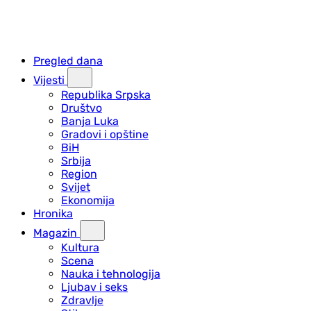
Pregled dana
Vijesti
Republika Srpska
Društvo
Banja Luka
Gradovi i opštine
BiH
Srbija
Region
Svijet
Ekonomija
Hronika
Magazin
Kultura
Scena
Nauka i tehnologija
Ljubav i seks
Zdravlje