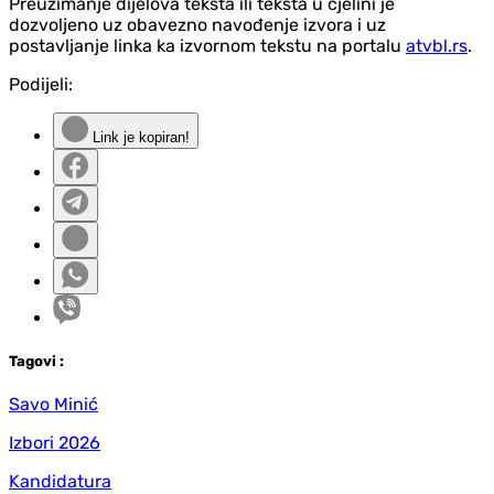
Preuzimanje dijelova teksta ili teksta u cjelini je
dozvoljeno uz obavezno navođenje izvora i uz
postavljanje linka ka izvornom tekstu na portalu
atvbl.rs
.
Podijeli:
Link je kopiran!
Tag
ovi
:
Savo Minić
Izbori 2026
Kandidatura