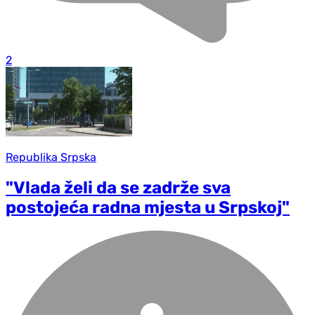
2
Republika Srpska
"Vlada želi da se zadrže sva
postojeća radna mjesta u Srpskoj"