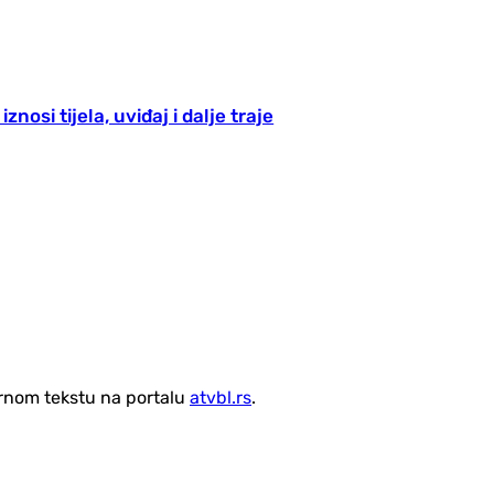
znosi tijela, uviđaj i dalje traje
vornom tekstu na portalu
atvbl.rs
.