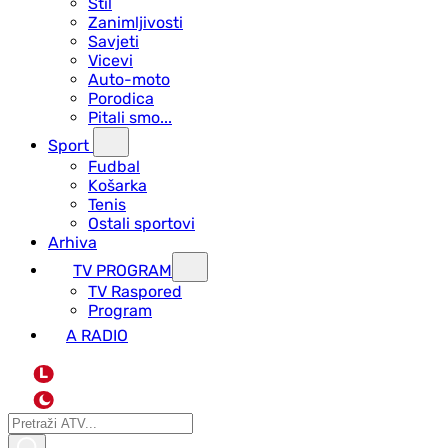
Stil
Zanimljivosti
Savjeti
Vicevi
Auto-moto
Porodica
Pitali smo...
Sport
Fudbal
Košarka
Tenis
Ostali sportovi
Arhiva
TV PROGRAM
ТV Raspored
Program
A RADIO
L