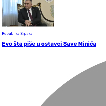
Republika Srpska
Evo šta piše u ostavci Save Minića