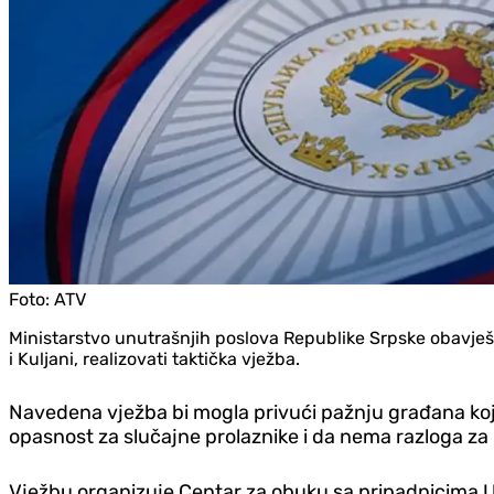
Foto:
ATV
Ministarstvo unutrašnjih poslova Republike Srpske obavješ
i Kuljani, realizovati taktička vježba.
Navedena vježba bi mogla privući pažnju građana koji 
opasnost za slučajne prolaznike i da nema razloga z
Vježbu organizuje Centar za obuku sa pripadnicima U