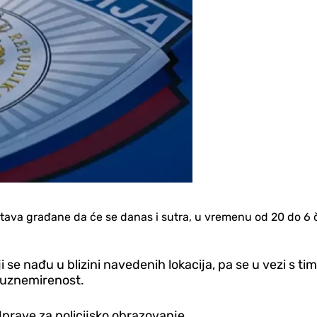
tava građane da će se danas i sutra, u vremenu od 20 do 6 
se nađu u blizini navedenih lokacija, pa se u vezi s ti
a uznemirenost.
prave za policijsko obrazovanje.