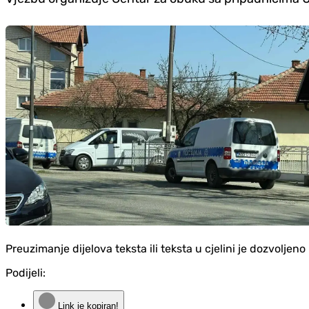
Preuzimanje dijelova teksta ili teksta u cjelini je dozvolje
Podijeli:
Link je kopiran!