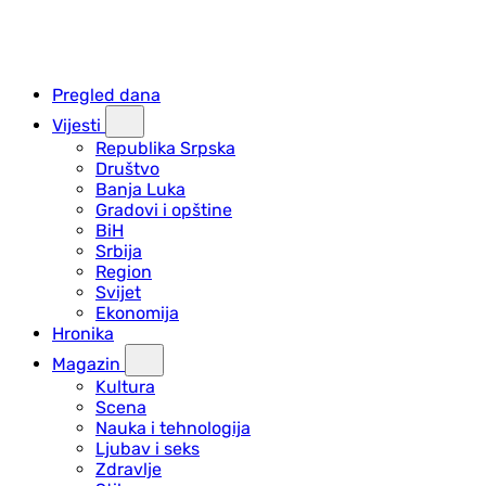
Pregled dana
Vijesti
Republika Srpska
Društvo
Banja Luka
Gradovi i opštine
BiH
Srbija
Region
Svijet
Ekonomija
Hronika
Magazin
Kultura
Scena
Nauka i tehnologija
Ljubav i seks
Zdravlje