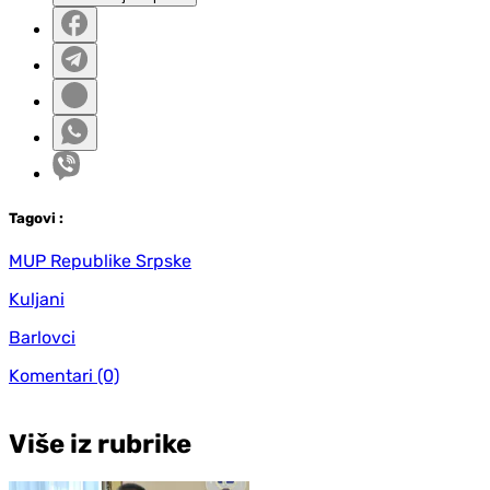
Tag
ovi
:
MUP Republike Srpske
Kuljani
Barlovci
Komentari
(0)
Više iz rubrike