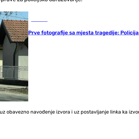
Hronika
Prve fotografije sa mjesta tragedije: Policija i
no uz obavezno navođenje izvora i uz postavljanje linka ka iz