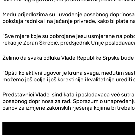
Među prijedlozima su i uvođenje posebnog doprinosa 
položaja radnika i na jačanje privrede, kako bi plate n
"Sve mjere koje su pobrojane jesu usmjerene na poboljš
rekao je Zoran Škrebić, predsjednik Unije poslodavac
Želimo da svaka odluka Vlade Republike Srpske bude 
"Opšti kolektivni ugovor je kruna svega, međutim sast
možemo još bolje i još korektinije i kvalitetnije uredit
Predstavnici Vlade, sindikata i poslodavaca već sutra
posebnog doprinosa za rad. Sporazum o unapređenju po
osnov za izmjene zakonskih rješenja kojima bi trebalo