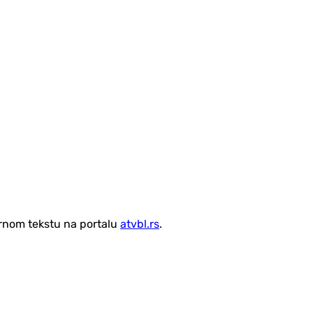
vornom tekstu na portalu
atvbl.rs
.