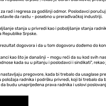
za rad i regresa za godišnji odmor. Poslodavci poruču
astavile da rastu - posebno u prerađivačkoj industriji.
anje stanja u privredi kao i poboljšanje stanja radnika 
a Republike Srpske.
rezultat dogovora i da u tom dogovoru dođemo do konkr
anci kao što je današnji – mogu reći da su kod svih na
i odnose kada su u pitanju i poslodavci i sindikati", rek
 nastavljaju pregovore, kada bi trebalo da usaglase pre
ložaja radnika i podršku privredi, koji bi trebalo da
 da budu unaprijeđena prava radnika i uslovi poslovanj