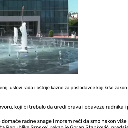
niji uslovi rada i oštrije kazne za poslodavce koji krše zako
oru, koji bi trebalo da uredi prava i obaveze radnika 
e domaće radne snage i moram reći da smo nakon više o
kata Republike Srpske", rekao je Goran Stanković, preds