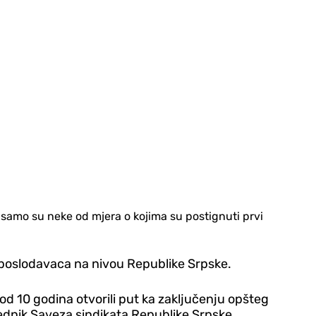
n samo su neke od mjera o kojima su postignuti prvi
i poslodavaca na nivou Republike Srpske.
d 10 godina otvorili put ka zaključenju opšteg
jednik Saveza sindikata Republike Srpske.