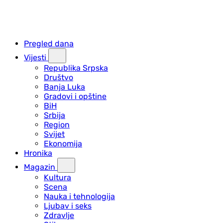
Pregled dana
Vijesti
Republika Srpska
Društvo
Banja Luka
Gradovi i opštine
BiH
Srbija
Region
Svijet
Ekonomija
Hronika
Magazin
Kultura
Scena
Nauka i tehnologija
Ljubav i seks
Zdravlje