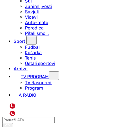
Stil
Zanimljivosti
Savjeti
Vicevi
Auto-moto
Porodica
Pitali smo...
Sport
Fudbal
Košarka
Tenis
Ostali sportovi
Arhiva
TV PROGRAM
ТV Raspored
Program
A RADIO
L