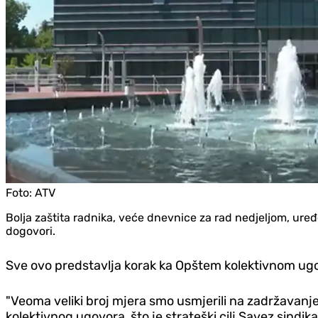
Foto:
ATV
Bolja zaštita radnika, veće dnevnice za rad nedjeljom, uređe
dogovori.
Sve ovo predstavlja korak ka Opštem kolektivnom ugov
"Veoma veliki broj mjera smo usmjerili na zadržavanj
kolektivnog ugovora ,što je strateški cilj Savez sindi