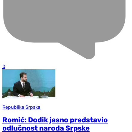
0
Republika Srpska
Romić: Dodik jasno predstavio
odlučnost naroda Srpske