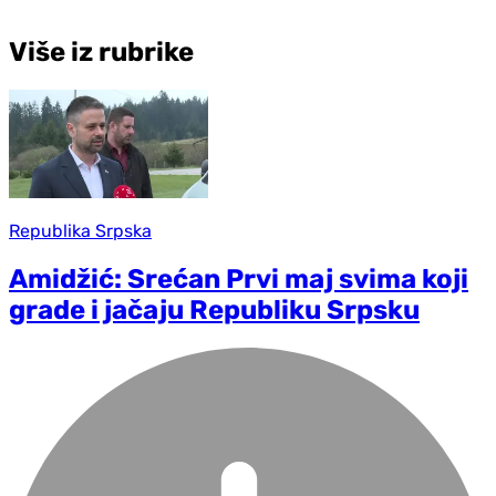
Više iz rubrike
Republika Srpska
Amidžić: Srećan Prvi maj svima koji
grade i jačaju Republiku Srpsku