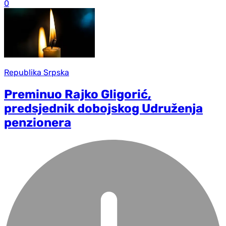
0
Republika Srpska
Preminuo Rajko Gligorić,
predsjednik dobojskog Udruženja
penzionera