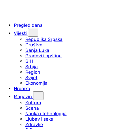
Pregled dana
Vijesti
Republika Srpska
Društvo
Banja Luka
Gradovi i opštine
BiH
Srbija
Region
Svijet
Ekonomija
Hronika
Magazin
Kultura
Scena
Nauka i tehnologija
Ljubav i seks
Zdravlje