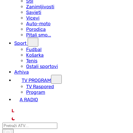
Stil
Zanimljivosti
Savjeti
Vicevi
Auto-moto
Porodica
Pitali smo...
Sport
Fudbal
Košarka
Tenis
Ostali sportovi
Arhiva
TV PROGRAM
ТV Raspored
Program
A RADIO
L