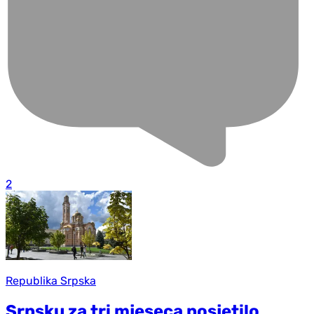
2
Republika Srpska
Srpsku za tri mjeseca posjetilo