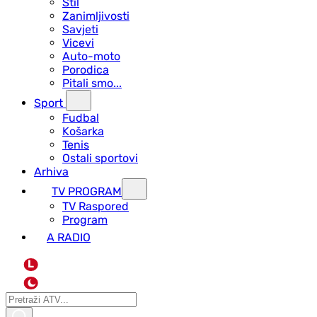
Stil
Zanimljivosti
Savjeti
Vicevi
Auto-moto
Porodica
Pitali smo...
Sport
Fudbal
Košarka
Tenis
Ostali sportovi
Arhiva
TV PROGRAM
ТV Raspored
Program
A RADIO
L