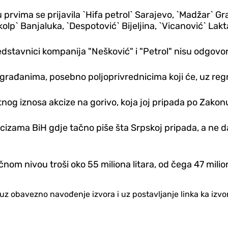
vima se prijavila `Hifa petrol` Sarajevo, `Madžar` Grad
lp` Banjaluka, `Despotović` Bijeljina, `Vicanović` Lakt
edstavnici kompanija "Nešković" i "Petrol" nisu odgovor
rađanima, posebno poljoprivrednicima koji će, uz regres
 iznosa akcize na gorivo, koja joj pripada po Zakonu o
kcizama BiH gd‌je tačno piše šta Srpskoj pripada, a ne 
m nivou troši oko 55 miliona litara, od čega 47 miliona
no uz obavezno navođenje izvora i uz postavljanje linka ka iz