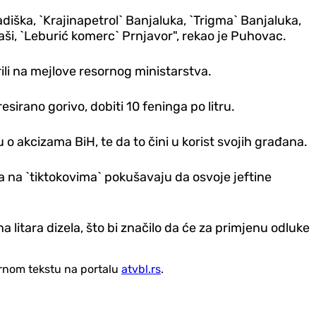
iška, `Krajinapetrol` Banjaluka, `Trigma` Banjaluka,
aši, `Leburić komerc` Prnjavor", rekao je Puhovac.
ili na mejlove resornog ministarstva.
irano gorivo, dobiti 10 feninga po litru.
 akcizama BiH, te da to čini u korist svojih građana.
da na `tiktokovima` pokušavaju da osvoje jeftine
 litara dizela, što bi značilo da će za primjenu odluke
vornom tekstu na portalu
atvbl.rs
.