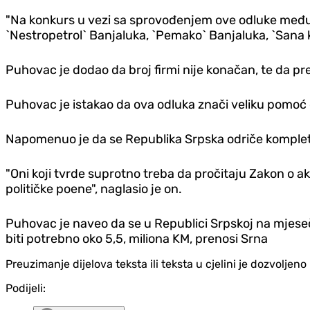
"Na konkurs u vezi sa sprovođenjem ove odluke među pr
`Nestropetrol` Banjaluka, `Pemako` Banjaluka, `Sana ko
Puhovac je dodao da broj firmi nije konačan, te da pr
Puhovac je istakao da ova odluka znači veliku pomoć g
Napomenuo je da se Republika Srpska odriče kompletnog
"Oni koji tvrde suprotno treba da pročitaju Zakon o a
političke poene", naglasio je on.
Puhovac je naveo da se u Republici Srpskoj na mjesečno
biti potrebno oko 5,5, miliona KM, prenosi Srna
Preuzimanje dijelova teksta ili teksta u cjelini je dozvolje
Podijeli: