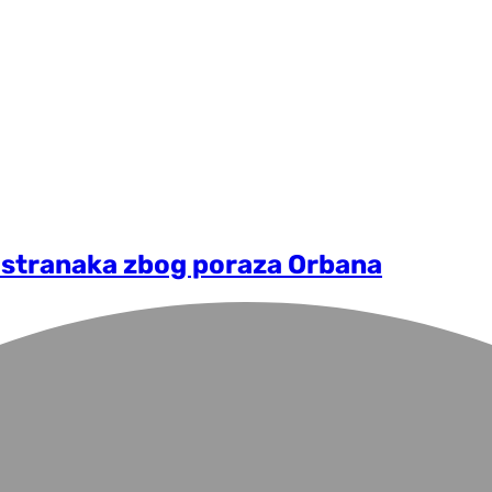
h stranaka zbog poraza Orbana