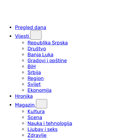
Pregled dana
Vijesti
Republika Srpska
Društvo
Banja Luka
Gradovi i opštine
BiH
Srbija
Region
Svijet
Ekonomija
Hronika
Magazin
Kultura
Scena
Nauka i tehnologija
Ljubav i seks
Zdravlje