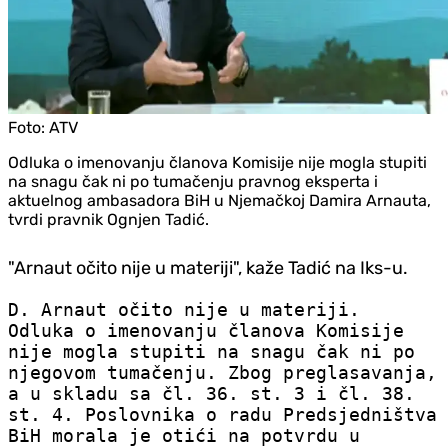
Foto:
ATV
Odluka o imenovanju članova Komisije nije mogla stupiti
na snagu čak ni po tumačenju pravnog eksperta i
aktuelnog ambasadora BiH u Njemačkoj Damira Arnauta,
tvrdi pravnik Ognjen Tadić.
"Arnaut očito nije u materiji", kaže Tadić na Iks-u.
D. Arnaut očito nije u materiji.
Odluka o imenovanju članova Komisije
nije mogla stupiti na snagu čak ni po
njegovom tumačenju. Zbog preglasavanja,
a u skladu sa čl. 36. st. 3 i čl. 38.
st. 4. Poslovnika o radu Predsjedništva
BiH morala je otići na potvrdu u