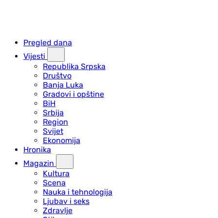
Pregled dana
Vijesti
Republika Srpska
Društvo
Banja Luka
Gradovi i opštine
BiH
Srbija
Region
Svijet
Ekonomija
Hronika
Magazin
Kultura
Scena
Nauka i tehnologija
Ljubav i seks
Zdravlje