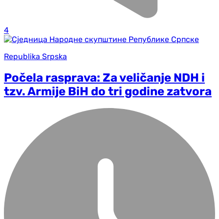
4
Republika Srpska
Počela rasprava: Za veličanje NDH i
tzv. Armije BiH do tri godine zatvora