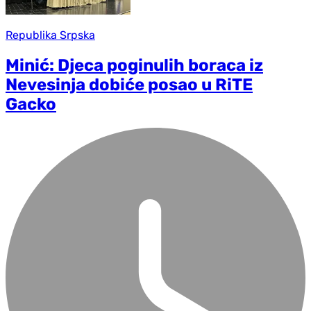
Republika Srpska
Minić: Djeca poginulih boraca iz
Nevesinja dobiće posao u RiTE
Gacko