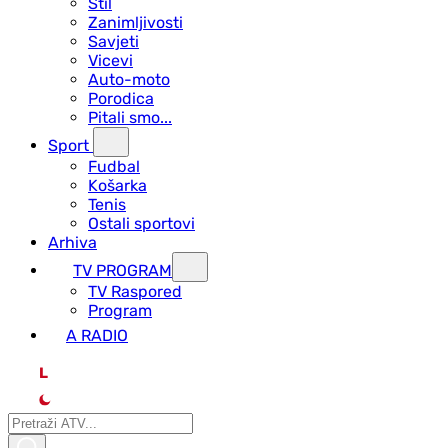
Stil
Zanimljivosti
Savjeti
Vicevi
Auto-moto
Porodica
Pitali smo...
Sport
Fudbal
Košarka
Tenis
Ostali sportovi
Arhiva
TV PROGRAM
ТV Raspored
Program
A RADIO
L