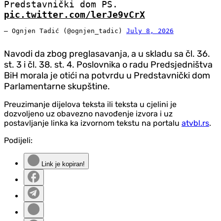
Predstavnički dom PS.
pic.twitter.com/lerJe9vCrX
— Ognjen Tadić (@ognjen_tadic)
July 8, 2026
Navodi da zbog preglasavanja, a u skladu sa čl. 36.
st. 3 i čl. 38. st. 4. Poslovnika o radu Predsjedništva
BiH morala je otići na potvrdu u Predstavnički dom
Parlamentarne skupštine.
Preuzimanje dijelova teksta ili teksta u cjelini je
dozvoljeno uz obavezno navođenje izvora i uz
postavljanje linka ka izvornom tekstu na portalu
atvbl.rs
.
Podijeli:
Link je kopiran!