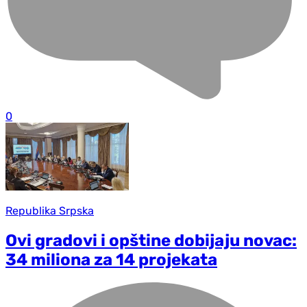
0
Republika Srpska
Ovi gradovi i opštine dobijaju novac:
34 miliona za 14 projekata