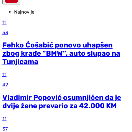
Najnovije
11
53
Fehko Ćošabić ponovo uhapšen
zbog krađe ”BMW”, auto slupao na
Tunjicama
11
42
Vladimir Popović osumnjičen da je
dvije žene prevario za 42.000 KM
11
37