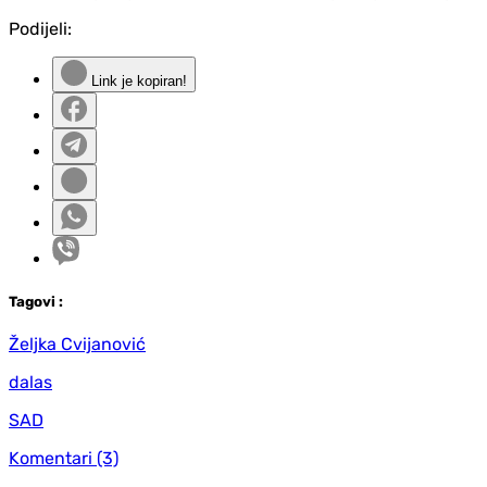
Podijeli:
Link je kopiran!
Tag
ovi
:
Željka Cvijanović
dalas
SAD
Komentari
(3)