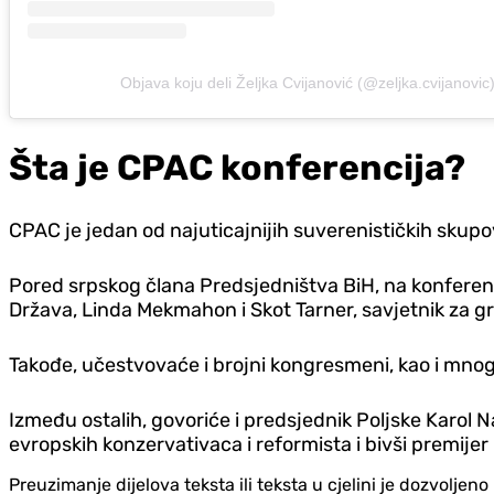
Objava koju deli Željka Cvijanović (@zeljka.cvijanovic
Šta je CPAC konferencija?
CPAC je jedan od najuticajnijih suverenističkih skupova u
Pored srpskog člana Predsjedništva BiH, na konferenci
Država, Linda Mekmahon i Skot Tarner, savjetnik za g
Takođe, učestvovaće i brojni kongresmeni, kao i mnog
Između ostalih, govoriće i predsjednik Poljske Karol Na
evropskih konzervativaca i reformista i bivši premije
Preuzimanje dijelova teksta ili teksta u cjelini je dozvolje