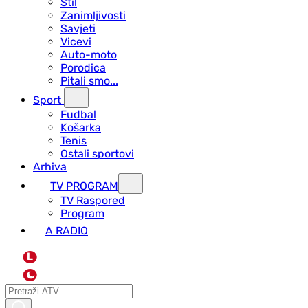
Stil
Zanimljivosti
Savjeti
Vicevi
Auto-moto
Porodica
Pitali smo...
Sport
Fudbal
Košarka
Tenis
Ostali sportovi
Arhiva
TV PROGRAM
ТV Raspored
Program
A RADIO
L