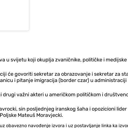
)
 svijetu koji okuplja zvaničnike, političke i medijske akt
ji će govoriti sekretar za obrazovanje i sekretar za st
ranicu i pitanje imigracija (border czar) u administra
i drugi važni akteri u američkom političkom i društven
vrocki, sin posljednjeg iranskog šaha i opozicioni lider
r Poljske Mateuš Moravjecki.
no uz obavezno navođenje izvora i uz postavljanje linka ka iz