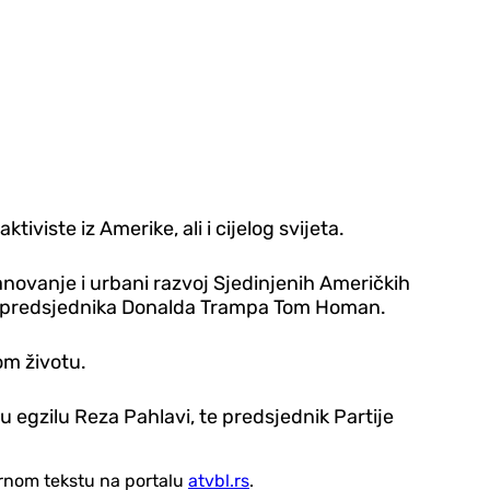
iviste iz Amerike, ali i cijelog svijeta.
anovanje i urbani razvoj Sjedinjenih Američkih
ciji predsjednika Donalda Trampa Tom Homan.
om životu.
 u egzilu Reza Pahlavi, te predsjednik Partije
vornom tekstu na portalu
atvbl.rs
.