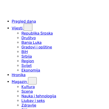
Pregled dana
Vijesti
Republika Srpska
Društvo
Banja Luka
Gradovi i opštine
BiH
Srbija
Region
Svijet
Ekonomija
Hronika
Magazin
Kultura
Scena
Nauka i tehnologija
Ljubav i seks
Zdravlje