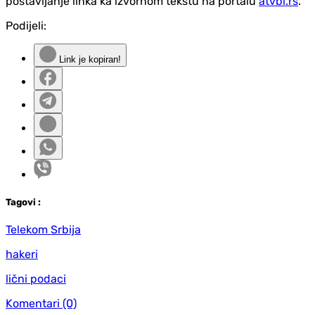
postavljanje linka ka izvornom tekstu na portalu
atvbl.rs
.
Podijeli:
Link je kopiran!
Tag
ovi
:
Telekom Srbija
hakeri
lični podaci
Komentari
(0)