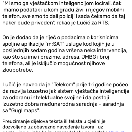
"Mi smo ga vještačkom inteligencijom locirali, čak
imamo podatak i u kom gradu živi, i njegov mobilni
telefon, sve smo to dali policiji i sada čekamo da taj
haker bude priveden", rekao je Lučić za RTS.
On je dodao da je riječ o podacima o korisnicima
spoljne aplikacije `m:SAT` usluge kod kojih je u
posljednjih sedam godina vršena neka intervencija,
kao što su ime i prezime, adresa, JMBG i broj
telefona, ali je isključio mogućnost njihove
zloupotrebe.
Lučić je naveo da je "Telekom" prije tri godine počeo
da razvija izuzetno jak sistem vještačke inteligencije
za odbranu intelektualne svojine i da postoji
izuzetno dobra međunarodna saradnja - saradnja
sa "Gugl maps".
Preuzimanje dijelova teksta ili teksta u cjelini je
dozvoljeno uz obavezno navođenje izvora i uz