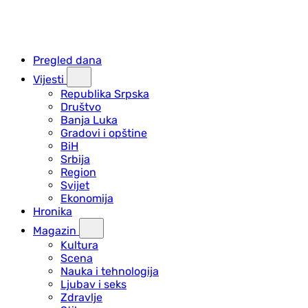
Pregled dana
Vijesti
Republika Srpska
Društvo
Banja Luka
Gradovi i opštine
BiH
Srbija
Region
Svijet
Ekonomija
Hronika
Magazin
Kultura
Scena
Nauka i tehnologija
Ljubav i seks
Zdravlje