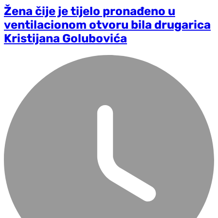
Žena čije je tijelo pronađeno u
ventilacionom otvoru bila drugarica
Kristijana Golubovića