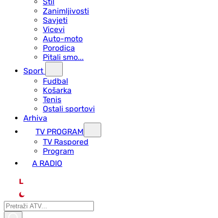
Stil
Zanimljivosti
Savjeti
Vicevi
Auto-moto
Porodica
Pitali smo...
Sport
Fudbal
Košarka
Tenis
Ostali sportovi
Arhiva
TV PROGRAM
ТV Raspored
Program
A RADIO
L