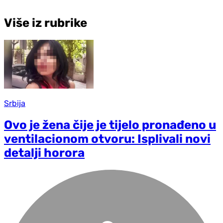
Više iz rubrike
Srbija
Ovo je žena čije je tijelo pronađeno u
ventilacionom otvoru: Isplivali novi
detalji horora