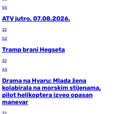
55
ATV jutro, 07.08.2026.
22
52
Tramp brani Hegseta
22
43
Drama na Hvaru: Mlada žena
kolabirala na morskim stijenama,
pilot helikoptera izveo opasan
manevar
22