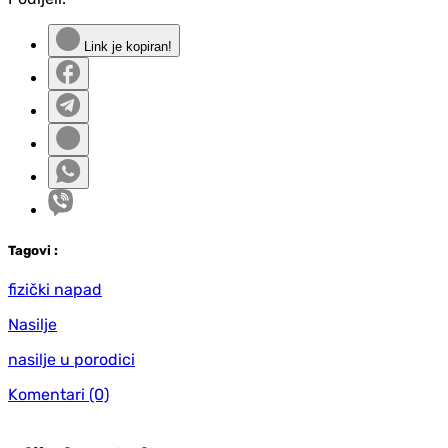
Link je kopiran!
Tag
ovi
:
fizički napad
Nasilje
nasilje u porodici
Komentari
(0)