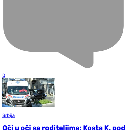
0
Srbija
Oči u oči sa roditeljima: Kosta K. pod