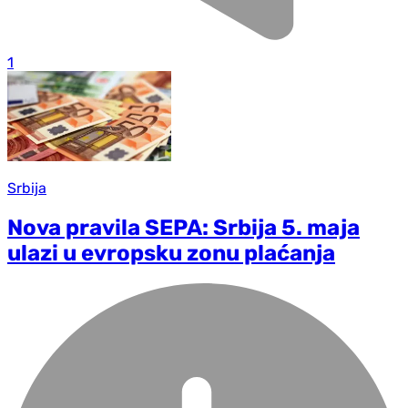
1
Srbija
Nova pravila SEPA: Srbija 5. maja
ulazi u evropsku zonu plaćanja