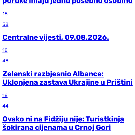
poruke imaju jednu posebnu osobinu
18
58
Centralne vijesti, 09.08.2026.
18
48
Zelenski razbjesnio Albance:
Uklonjena zastava Ukrajine u Prištini
18
44
Ovako ni na Fidžiju nije: Turistkinja
šokirana cijenama u Crnoj Gori