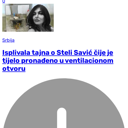
0
Srbija
Isplivala tajna o Steli Savić čije je
tijelo pronađeno u ventilacionom
otvoru