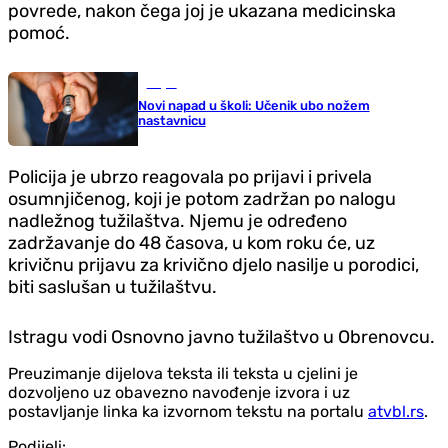
povrede, nakon čega joj je ukazana medicinska
pomoć.
Svijet
Novi napad u školi: Učenik ubo nožem
nastavnicu
Policija je ubrzo reagovala po prijavi i privela
osumnjičenog, koji je potom zadržan po nalogu
nadležnog tužilaštva. Njemu je određeno
zadržavanje do 48 časova, u kom roku će, uz
krivičnu prijavu za krivično djelo nasilje u porodici,
biti saslušan u tužilaštvu.
Istragu vodi Osnovno javno tužilaštvo u Obrenovcu.
Preuzimanje dijelova teksta ili teksta u cjelini je
dozvoljeno uz obavezno navođenje izvora i uz
postavljanje linka ka izvornom tekstu na portalu
atvbl.rs
.
Podijeli: