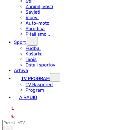
Stil
Zanimljivosti
Savjeti
Vicevi
Auto-moto
Porodica
Pitali smo...
Sport
Fudbal
Košarka
Tenis
Ostali sportovi
Arhiva
TV PROGRAM
ТV Raspored
Program
A RADIO
L