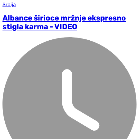
Srbija
Albance širioce mržnje ekspresno
stigla karma - VIDEO