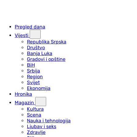
Pregled dana
Vijesti
Republika Srpska
Društvo
Banja Luka
Gradovi i opštine
BiH
Srbija
Region
Svijet
Ekonomija
Hronika
Magazin
Kultura
Scena
Nauka i tehnologija
Ljubav i seks
Zdravlje