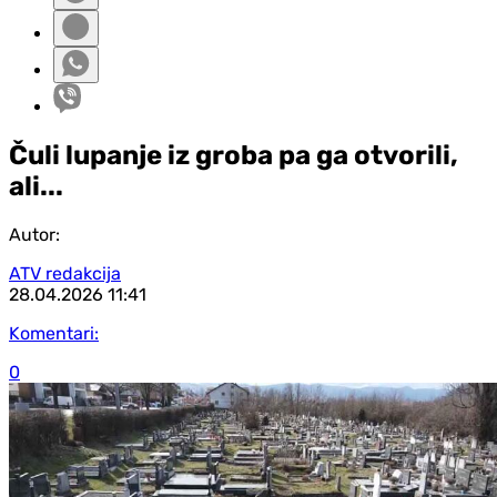
Čuli lupanje iz groba pa ga otvorili,
ali...
Autor:
ATV redakcija
28.04.2026
11:41
Komentari:
0