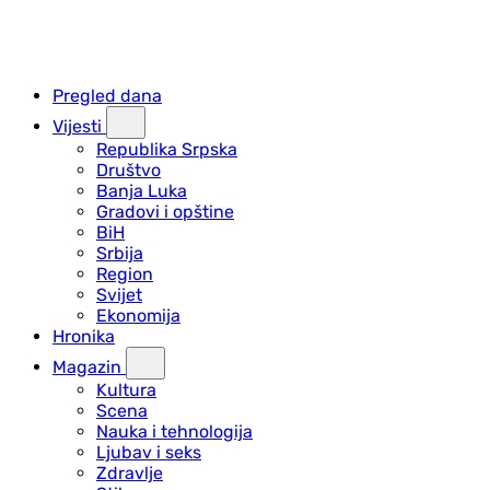
Pregled dana
Vijesti
Republika Srpska
Društvo
Banja Luka
Gradovi i opštine
BiH
Srbija
Region
Svijet
Ekonomija
Hronika
Magazin
Kultura
Scena
Nauka i tehnologija
Ljubav i seks
Zdravlje