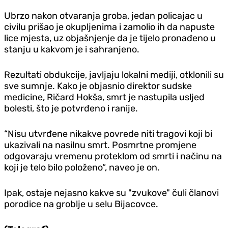
Ubrzo nakon otvaranja groba, jedan policajac u
civilu prišao je okupljenima i zamolio ih da napuste
lice mjesta, uz objašnjenje da je tijelo pronađeno u
stanju u kakvom je i sahranjeno.
Rezultati obdukcije, javljaju lokalni mediji, otklonili su
sve sumnje. Kako je objasnio direktor sudske
medicine, Ričard Hokša, smrt je nastupila usljed
bolesti, što je potvrđeno i ranije.
“Nisu utvrđene nikakve povrede niti tragovi koji bi
ukazivali na nasilnu smrt. Posmrtne promjene
odgovaraju vremenu proteklom od smrti i načinu na
koji je telo bilo položeno“, naveo je on.
Ipak, ostaje nejasno kakve su "zvukove" čuli članovi
porodice na groblje u selu Bijacovce.