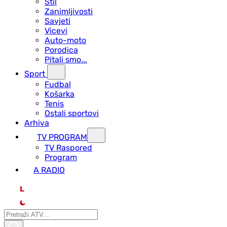
Stil
Zanimljivosti
Savjeti
Vicevi
Auto-moto
Porodica
Pitali smo...
Sport
Fudbal
Košarka
Tenis
Ostali sportovi
Arhiva
TV PROGRAM
ТV Raspored
Program
A RADIO
L