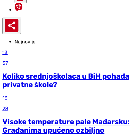
Najnovije
13
37
Koliko srednjoškolaca u BiH pohađa
privatne škole?
13
28
Visoke temperature pale Mađarsku:
Građanima upućeno ozbiljno