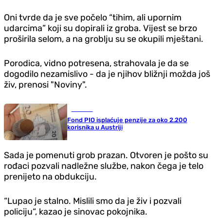
Oni tvrde da je sve počelo “tihim, ali upornim
udarcima” koji su dopirali iz groba. Vijest se brzo
proširila selom, a na groblju su se okupili mještani.
Porodica, vidno potresena, strahovala je da se
dogodilo nezamislivo - da je njihov bližnji možda još
živ, prenosi "Noviny".
Društvo
Fond PIO isplaćuje penzije za oko 2.200
korisnika u Austriji
Sada je pomenuti grob prazan. Otvoren je pošto su
rođaci pozvali nadležne službe, nakon čega je telo
prenijeto na obdukciju.
“Lupao je stalno. Mislili smo da je živ i pozvali
policiju“, kazao je sinovac pokojnika.