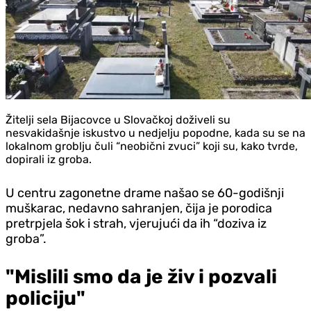
Žitelji sela Bijacovce u Slovačkoj doživeli su
nesvakidašnje iskustvo u nedjelju popodne, kada su se na
lokalnom groblju čuli “neobični zvuci” koji su, kako tvrde,
dopirali iz groba.
U centru zagonetne drame našao se 60-godišnji
muškarac, nedavno sahranjen, čija je porodica
pretrpjela šok i strah, vjerujući da ih “doziva iz
groba”.
"Mislili smo da je živ i pozvali
policiju"