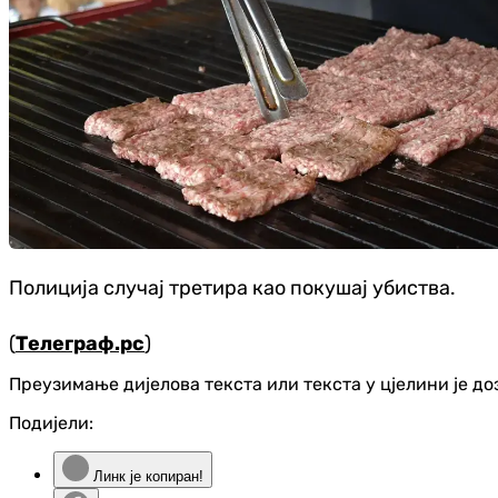
Полиција случај третира као покушај убиства.
(
Телеграф.рс
)
Преузимање дијелова текста или текста у цјелини је д
Подијели:
Линк је копиран!