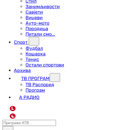
Стил
Занимљивости
Савјети
Вицеви
Ауто-мото
Породица
Питали смо...
Спорт
Фудбал
Кошарка
Тенис
Остали спортови
Архива
ТВ ПРОГРАМ
ТВ Распоред
Програм
А РАДИО
L