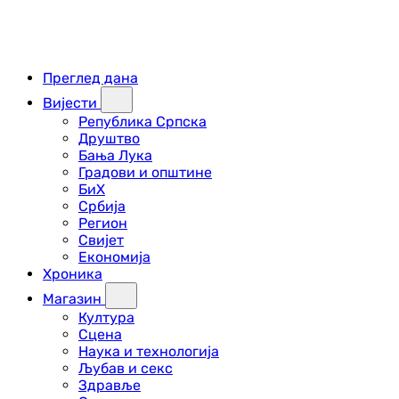
Преглед дана
Вијести
Република Српска
Друштво
Бања Лука
Градови и општине
БиХ
Србија
Регион
Свијет
Економија
Хроника
Магазин
Култура
Сцена
Наука и технологија
Љубав и секс
Здравље