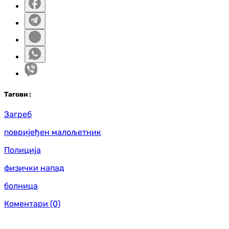
Таг
ови
:
Загреб
повријеђен малољетник
Полиција
физички напад
болница
Коментари
(0)