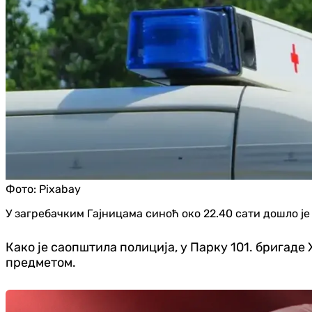
Фото:
Pixabay
У загребачким Гајницама синоћ око 22.40 сати дошло је
Како је саопштила полиција, у Парку 101. бригад
предметом.