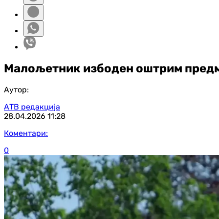
Малољетник избоден оштрим предм
Аутор:
АТВ редакција
28.04.2026
11:28
Коментари:
0