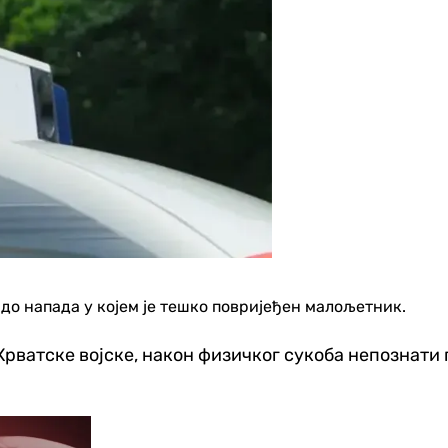
 до напада у којем је тешко повријеђен малољетник.
е Хрватске војске, након физичког сукоба непознат
Хроника