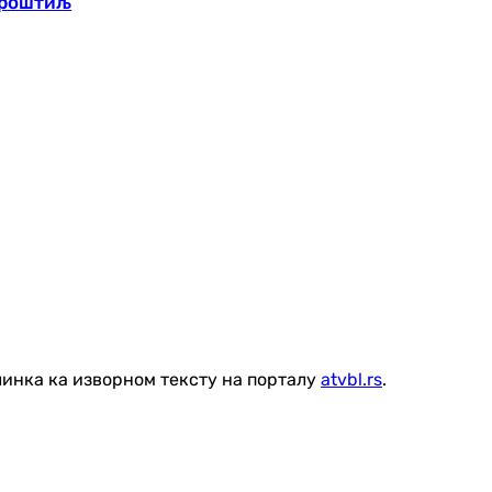
и роштиљ
линка ка изворном тексту на порталу
atvbl.rs
.