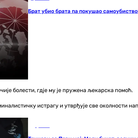
Брат убио брата па покушао самоубиство
чије болести, гдје му је пружена љекарска помоћ.
иминалистичку истрагу и утврђује све околности на
Друштво