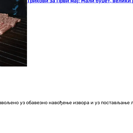
Трикови за Први мај: Мали буџет, велик
озвољено уз обавезно навођење извора и уз постављање 