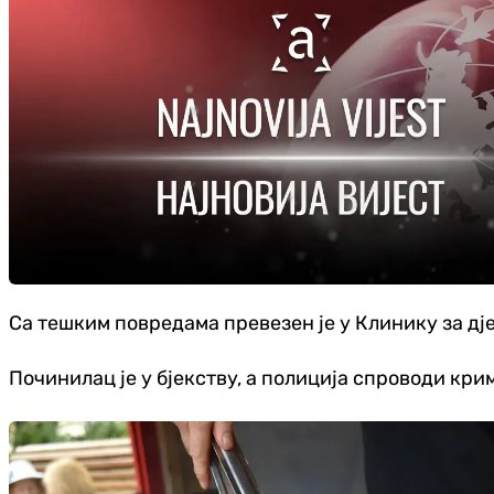
Са тешким повредама превезен је у Клинику за дје
Починилац је у бјекству, а полиција спроводи кр