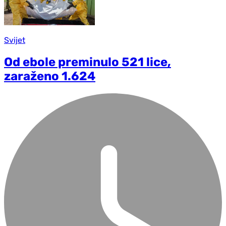
Svijet
Od ebole preminulo 521 lice,
zaraženo 1.624