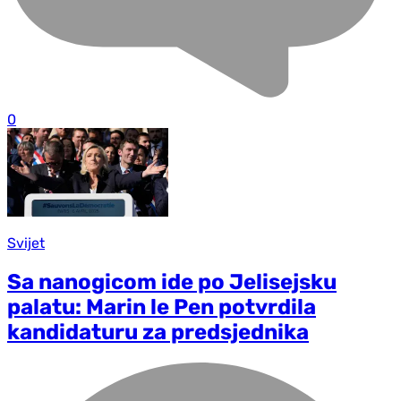
0
Svijet
Sa nanogicom ide po Jelisejsku
palatu: Marin le Pen potvrdila
kandidaturu za predsjednika