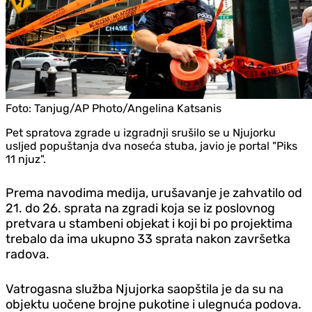
Foto:
Tanjug/AP Photo/Angelina Katsanis
Pet spratova zgrade u izgradnji srušilo se u Njujorku
usljed popuštanja dva noseća stuba, javio je portal "Piks
11 njuz".
Prema navodima medija, urušavanje je zahvatilo od
21. do 26. sprata na zgradi koja se iz poslovnog
pretvara u stambeni objekat i koji bi po projektima
trebalo da ima ukupno 33 sprata nakon završetka
radova.
Vatrogasna služba Njujorka saopštila je da su na
objektu uočene brojne pukotine i ulegnuća podova.