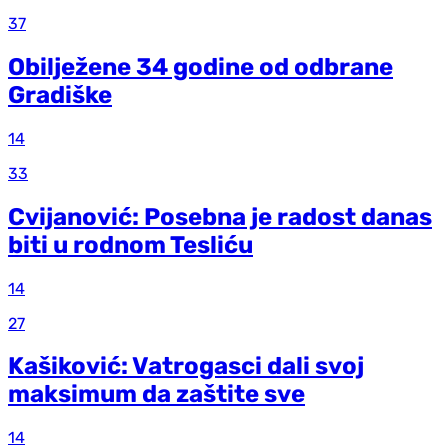
37
Obilježene 34 godine od odbrane
Gradiške
14
33
Cvijanović: Posebna je radost danas
biti u rodnom Tesliću
14
27
Kašiković: Vatrogasci dali svoj
maksimum da zaštite sve
14