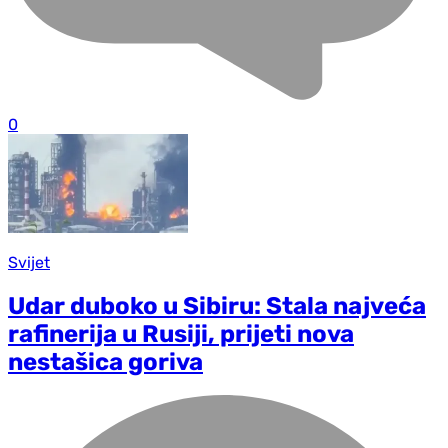
0
Svijet
Udar duboko u Sibiru: Stala najveća
rafinerija u Rusiji, prijeti nova
nestašica goriva