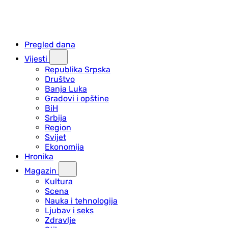
Pregled dana
Vijesti
Republika Srpska
Društvo
Banja Luka
Gradovi i opštine
BiH
Srbija
Region
Svijet
Ekonomija
Hronika
Magazin
Kultura
Scena
Nauka i tehnologija
Ljubav i seks
Zdravlje