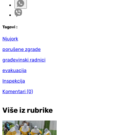
Tag
ovi
:
Njujork
porušene zgrade
građevinski radnici
evakuacija
Inspekcija
Komentari
(0)
Više iz rubrike