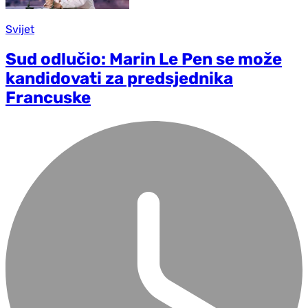
Svijet
Sud odlučio: Marin Le Pen se može
kandidovati za predsjednika
Francuske