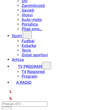
Stil
Zanimljivosti
Savjeti
Vicevi
Auto-moto
Porodica
Pitali smo...
Sport
Fudbal
Košarka
Tenis
Ostali sportovi
Arhiva
TV PROGRAM
ТV Raspored
Program
A RADIO
L