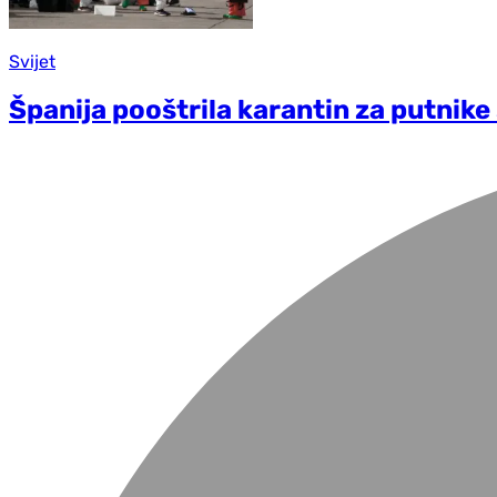
Svijet
Španija pooštrila karantin za putnike 