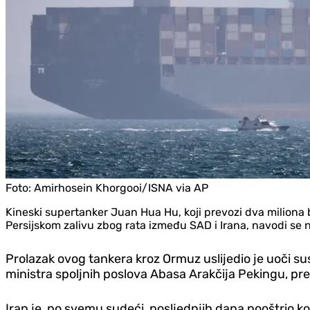
Foto:
Amirhosein Khorgooi/ISNA via AP
Kineski supertanker Juan Hua Hu, koji prevozi dva miliona 
Persijskom zalivu zbog rata između SAD i Irana, navodi se 
Prolazak ovog tankera kroz Ormuz uslijedio je uoči s
ministra spoljnih poslova Abasa Arakčija Pekingu, pre
Iran je, po svemu sudeći, posljednjih dana pooštrio k