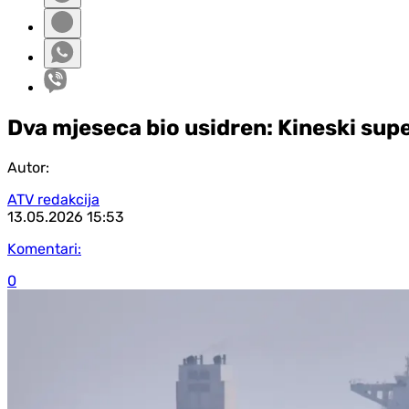
Dva mjeseca bio usidren: Kineski su
Autor:
ATV redakcija
13.05.2026
15:53
Komentari:
0