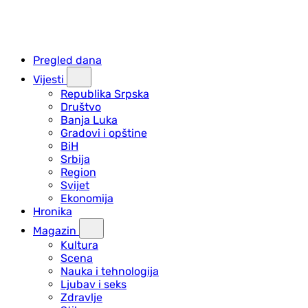
Pregled dana
Vijesti
Republika Srpska
Društvo
Banja Luka
Gradovi i opštine
BiH
Srbija
Region
Svijet
Ekonomija
Hronika
Magazin
Kultura
Scena
Nauka i tehnologija
Ljubav i seks
Zdravlje