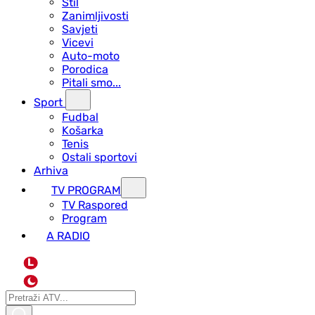
Stil
Zanimljivosti
Savjeti
Vicevi
Auto-moto
Porodica
Pitali smo...
Sport
Fudbal
Košarka
Tenis
Ostali sportovi
Arhiva
TV PROGRAM
ТV Raspored
Program
A RADIO
L