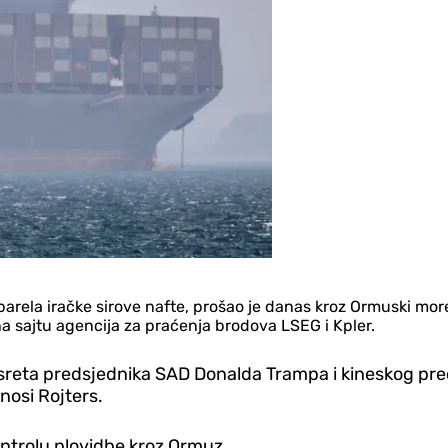
barela iračke sirove nafte, prošao je danas kroz Ormuski mor
na sajtu agencija za praćenja brodova LSEG i Kpler.
usreta predsjednika SAD Donalda Trampa i kineskog pre
nosi Rojters.
ontrolu plovidbe kroz Ormuz.