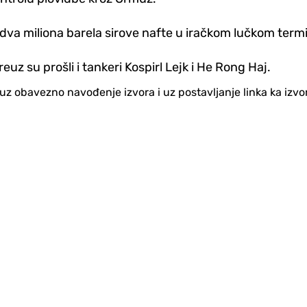
va miliona barela sirove nafte u iračkom lučkom term
z su prošli i tankeri Kospirl Lejk i He Rong Haj.
no uz obavezno navođenje izvora i uz postavljanje linka ka iz