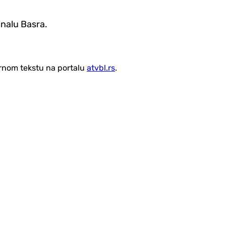
inalu Basra.
vornom tekstu na portalu
atvbl.rs
.