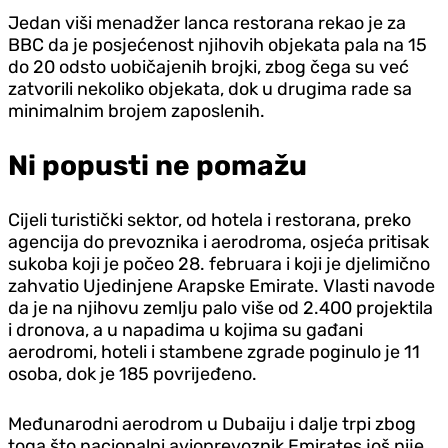
Jedan viši menadžer lanca restorana rekao je za
BBC da je posjećenost njihovih objekata pala na 15
do 20 odsto uobičajenih brojki, zbog čega su već
zatvorili nekoliko objekata, dok u drugima rade sa
minimalnim brojem zaposlenih.
Ni popusti ne pomažu
Cijeli turistički sektor, od hotela i restorana, preko
agencija do prevoznika i aerodroma, osjeća pritisak
sukoba koji je počeo 28. februara i koji je d‌jelimično
zahvatio Ujedinjene Arapske Emirate. Vlasti navode
da je na njihovu zemlju palo više od 2.400 projektila
i dronova, a u napadima u kojima su gađani
aerodromi, hoteli i stambene zgrade poginulo je 11
osoba, dok je 185 povrijeđeno.
Međunarodni aerodrom u Dubaiju i dalje trpi zbog
toga što nacionalni avioprevoznik Emirates još nije