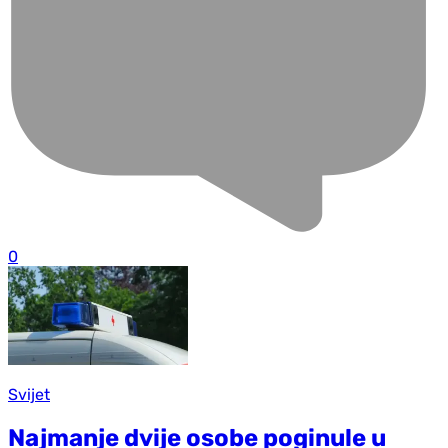
0
Svijet
Najmanje dvije osobe poginule u