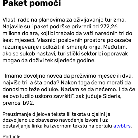
Paket pomoći
Vlasti rade na planovima za oživljavanje turizma.
Najavile su i paket podrške privredi od 272,26
miliona dolara, koji bi trebalo da važi narednih tri do
šest mjeseci. Vlasnici poslovnih prostora pokazaće
razumijevanje i odložiti ili smanjiti kirije. Međutim,
ako se sukob nastavi, turistički sektor bi oporavak
mogao da doživi tek sljedeće godine.
"Imamo dovoljno novca da preživimo mjesec ili dva,
najviše tri, a šta onda? Nakon toga ćemo morati da
donosimo teže odluke. Nadam se da nećemo. I da će
se ovo ludilo uskoro završiti", zaključuje Sideris,
prenosi b92.
Preuzimanje dijelova teksta ili teksta u cjelini je
dozvoljeno uz obavezno navođenje izvora i uz
postavljanje linka ka izvornom tekstu na portalu
atvbl.rs
.
Podijeli: