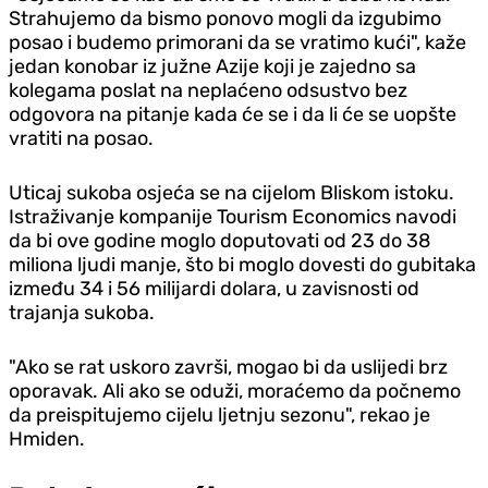
Strahujemo da bismo ponovo mogli da izgubimo
posao i budemo primorani da se vratimo kući", kaže
jedan konobar iz južne Azije koji je zajedno sa
kolegama poslat na neplaćeno odsustvo bez
odgovora na pitanje kada će se i da li će se uopšte
vratiti na posao.
Uticaj sukoba osjeća se na cijelom Bliskom istoku.
Istraživanje kompanije Tourism Economics navodi
da bi ove godine moglo doputovati od 23 do 38
miliona ljudi manje, što bi moglo dovesti do gubitaka
između 34 i 56 milijardi dolara, u zavisnosti od
trajanja sukoba.
"Ako se rat uskoro završi, mogao bi da uslijedi brz
oporavak. Ali ako se oduži, moraćemo da počnemo
da preispitujemo cijelu ljetnju sezonu", rekao je
Hmiden.