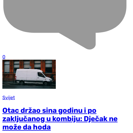
0
Svijet
Otac držao sina godinu i po
zaključanog u kombiju: Dječak ne
može da hoda