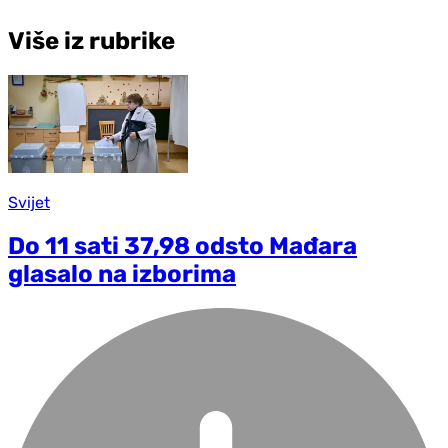
Više iz rubrike
Svijet
Do 11 sati 37,98 odsto Mađara
glasalo na izborima