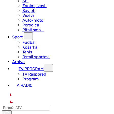
Stil
Zanimljivosti
Savjeti
Vicevi
Auto-moto
Porodica
Pitali smo...
Sport
Fudbal
Košarka
Tenis
Ostali sportovi
Arhiva
TV PROGRAM
ТV Raspored
Program
A RADIO
L