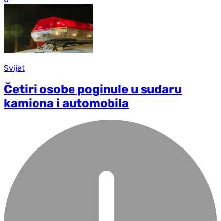
Svijet
Četiri osobe poginule u sudaru
kamiona i automobila