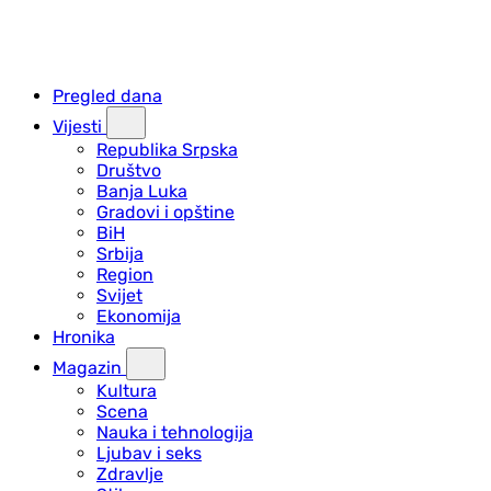
Pregled dana
Vijesti
Republika Srpska
Društvo
Banja Luka
Gradovi i opštine
BiH
Srbija
Region
Svijet
Ekonomija
Hronika
Magazin
Kultura
Scena
Nauka i tehnologija
Ljubav i seks
Zdravlje