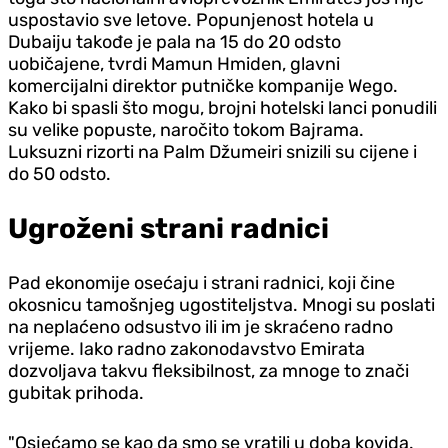
uspostavio sve letove. Popunjenost hotela u
Dubaiju takođe je pala na 15 do 20 odsto
uobičajene, tvrdi Mamun Hmiden, glavni
komercijalni direktor putničke kompanije Wego.
Kako bi spasli što mogu, brojni hotelski lanci ponudili
su velike popuste, naročito tokom Bajrama.
Luksuzni rizorti na Palm Džumeiri snizili su cijene i
do 50 odsto.
Ugroženi strani radnici
Pad ekonomije osećaju i strani radnici, koji čine
okosnicu tamošnjeg ugostiteljstva. Mnogi su poslati
na neplaćeno odsustvo ili im je skraćeno radno
vrijeme. Iako radno zakonodavstvo Emirata
dozvoljava takvu fleksibilnost, za mnoge to znači
gubitak prihoda.
"Osjećamo se kao da smo se vratili u doba kovida.