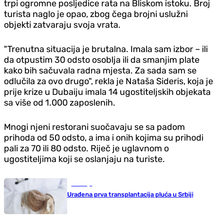
trpi ogromne posljedice rata na Bliskom istoku. Broj
turista naglo je opao, zbog čega brojni uslužni
objekti zatvaraju svoja vrata.
"Trenutna situacija je brutalna. Imala sam izbor – ili
da otpustim 30 odsto osoblja ili da smanjim plate
kako bih sačuvala radna mjesta. Za sada sam se
odlučila za ovo drugo", rekla je Nataša Sideris, koja je
prije krize u Dubaiju imala 14 ugostiteljskih objekata
sa više od 1.000 zaposlenih.
Mnogi njeni restorani suočavaju se sa padom
prihoda od 50 odsto, a ima i onih kojima su prihodi
pali za 70 ili 80 odsto. Riječ je uglavnom o
ugostiteljima koji se oslanjaju na turiste.
Zdravlje
Urađena prva transplantacija pluća u Srbiji