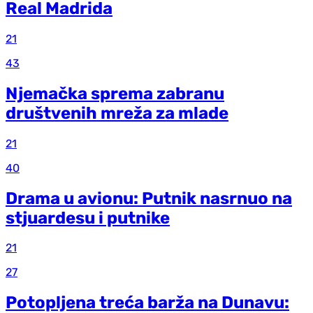
Real Madrida
21
43
Njemačka sprema zabranu
društvenih mreža za mlade
21
40
Drama u avionu: Putnik nasrnuo na
stjuardesu i putnike
21
27
Potopljena treća barža na Dunavu: