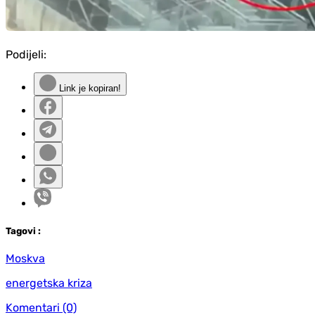
Podijeli:
Link je kopiran!
Tag
ovi
:
Moskva
energetska kriza
Komentari
(0)