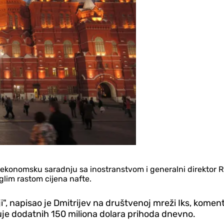
ekonomsku saradnju sa inostranstvom i generalni direktor Rusk
glim rastom cijena nafte.
iji", napisao je Dmitrijev na društvenoj mreži Iks, kome
uje dodatnih 150 miliona dolara prihoda dnevno.