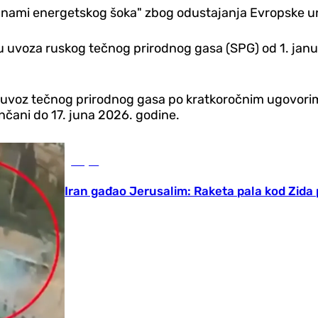
 "cunami energetskog šoka" zbog odustajanja Evropske u
uvoza ruskog tečnog prirodnog gasa (SPG) od 1. januar
: uvoz tečnog prirodnog gasa po kratkoročnim ugovorim
čani do 17. juna 2026. godine.
Svijet
Iran gađao Jerusalim: Raketa pala kod Zida