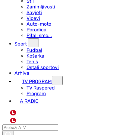
Stil
Zanimljivosti
Savjeti
Vicevi
Auto-moto
Porodica
Pitali smo...
Sport
Fudbal
Košarka
Tenis
Ostali sportovi
Arhiva
TV PROGRAM
ТV Raspored
Program
A RADIO
L