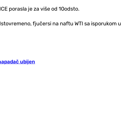
E porasla je za više od 10odsto.
). Istovremeno, fjučersi na naftu WTI sa isporukom u
 napadač ubijen