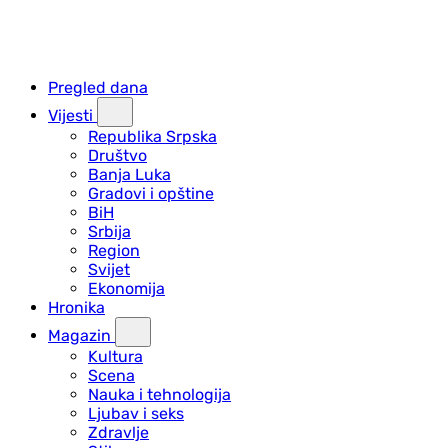
Pregled dana
Vijesti
Republika Srpska
Društvo
Banja Luka
Gradovi i opštine
BiH
Srbija
Region
Svijet
Ekonomija
Hronika
Magazin
Kultura
Scena
Nauka i tehnologija
Ljubav i seks
Zdravlje