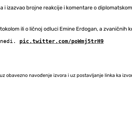
i izazvao brojne reakcije i komentare o diplomatskom p
protokolom ili o ličnoj odluci Emine Erdogan, a zvanič
enedi.
pic.twitter.com/poWmj5trH9
no uz obavezno navođenje izvora i uz postavljanje linka ka iz