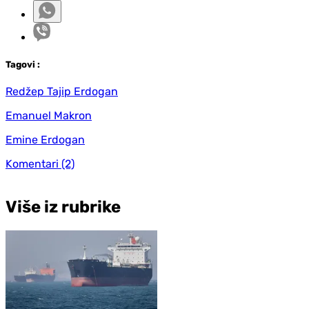
Tag
ovi
:
Redžep Tajip Erdogan
Emanuel Makron
Emine Erdogan
Komentari
(2)
Više iz rubrike