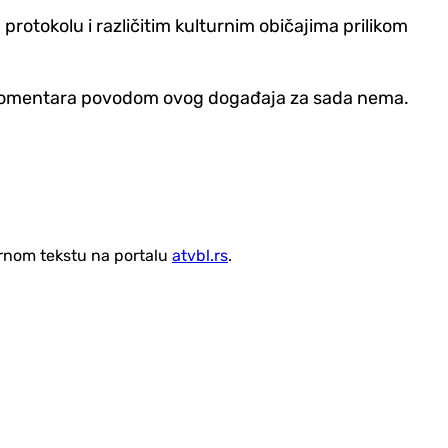
rotokolu i različitim kulturnim običajima prilikom
nih komentara povodom ovog događaja za sada nema.
vornom tekstu na portalu
atvbl.rs
.