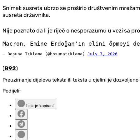
Snimak susreta ubrzo se proširio društvenim mrežama 
susreta državnika.
Nije poznato da li je riječ o nesporazumu u vezi sa 
Macron, Emine Erdoğan'ın elini öpmeyi d
— Boşuna Tıklama (@bosunatiklama)
July 7, 2026
(
B92
)
Preuzimanje dijelova teksta ili teksta u cjelini je dozvolje
Podijeli:
Link je kopiran!