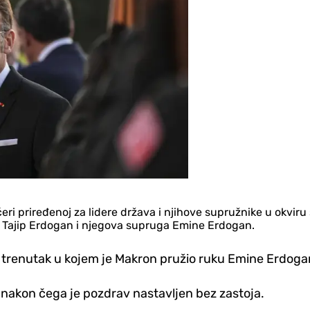
i priređenoj za lidere država i njihove supružnike u okviru
p Tajip Erdogan i njegova supruga Emine Erdogan.
trenutak u kojem je Makron pružio ruku Emine Erdogan i
t, nakon čega je pozdrav nastavljen bez zastoja.