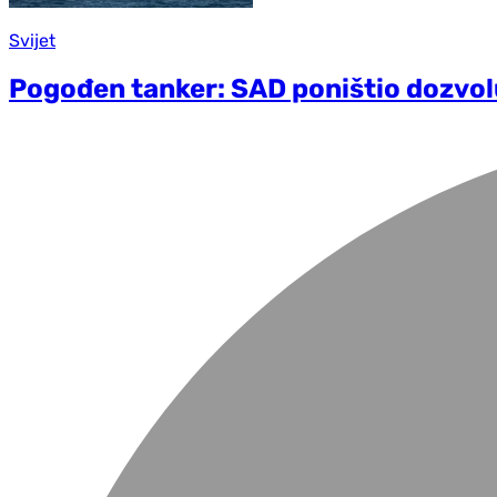
Svijet
Pogođen tanker: SAD poništio dozvolu