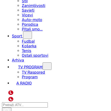
Stil
Zanimljivosti
Savjeti
Vicevi
Auto-moto
Porodica
Pitali smo...
Sport
Fudbal
Košarka
Tenis
Ostali sportovi
Arhiva
TV PROGRAM
ТV Raspored
Program
A RADIO
L