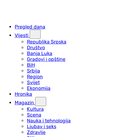
Pregled dana
Vijesti
Republika Srpska
Društvo
Banja Luka
Gradovi i opštine
BiH
Srbija
Region
Svijet
Ekonomija
Hronika
Magazin
Kultura
Scena
Nauka i tehnologija
Ljubav i seks
Zdravlje