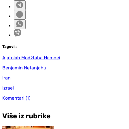
Tag
ovi
:
Ajatolah Modžtaba Hamnei
Benjamin Netanjahu
Iran
Izrael
Komentari
(1)
Više iz rubrike