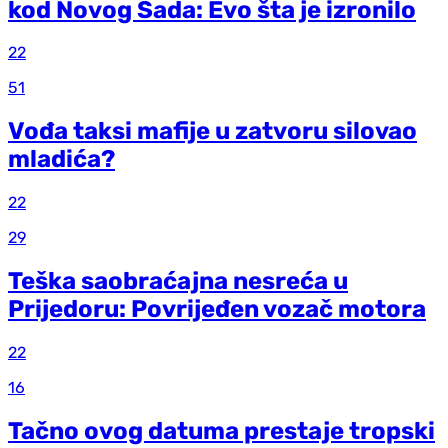
kod Novog Sada: Evo šta je izronilo
22
51
Vođa taksi mafije u zatvoru silovao
mladića?
22
29
Teška saobraćajna nesreća u
Prijedoru: Povrijeđen vozač motora
22
16
Tačno ovog datuma prestaje tropski