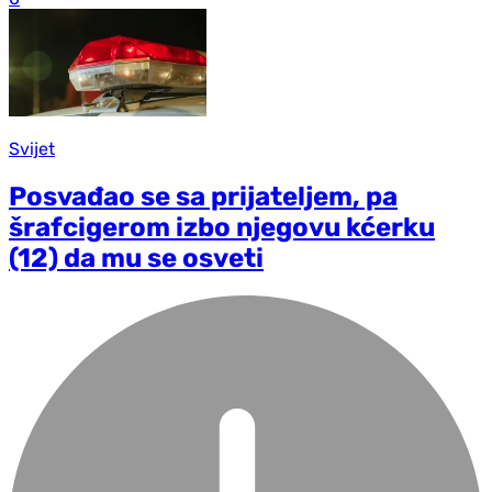
Svijet
Posvađao se sa prijateljem, pa
šrafcigerom izbo njegovu kćerku
(12) da mu se osveti