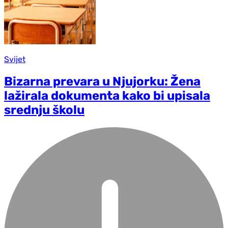
Svijet
Bizarna prevara u Njujorku: Žena
lažirala dokumenta kako bi upisala
srednju školu