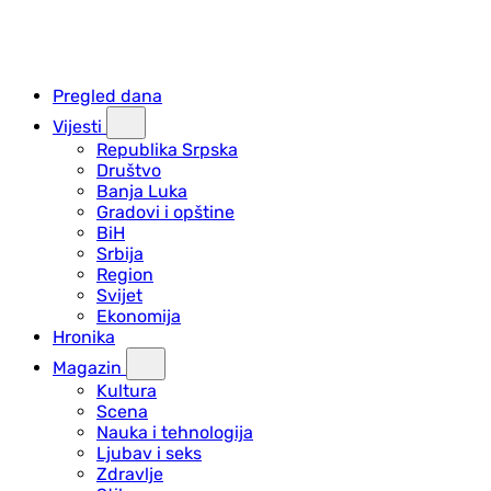
Pregled dana
Vijesti
Republika Srpska
Društvo
Banja Luka
Gradovi i opštine
BiH
Srbija
Region
Svijet
Ekonomija
Hronika
Magazin
Kultura
Scena
Nauka i tehnologija
Ljubav i seks
Zdravlje