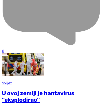
0
Svijet
U ovoj zemlji je hantavirus
''eksplodirao''