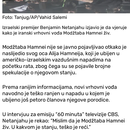
Foto:
Tanjug/AP/Vahid Salemi
Izraelski premijer Benjamin Netanjahu izjavio je da vjeruje
kako je iranski vrhovni vođa Modžtaba Hamnei živ.
Modžtaba Hamnei nije se javno pojavljivao otkako je
naslijedio svog oca Alija Hamneija, koji je ubijen u
američko-izraelskim vazdušnim napadima na
početku rata, zbog čega su se pojavile brojne
spekulacije o njegovom stanju.
Prema ranijim informacijama, novi vrhovni vođa
navodno je teško ranjen u napadu u kojem je
ubijeno još petoro članova njegove porodice.
U intervjuu za emisiju “60 minuta” televizije CBS,
Netanjahu je rekao: “Mislim da je Modžtaba Hamnei
živ. U kakvom je stanju, teško je reći.”