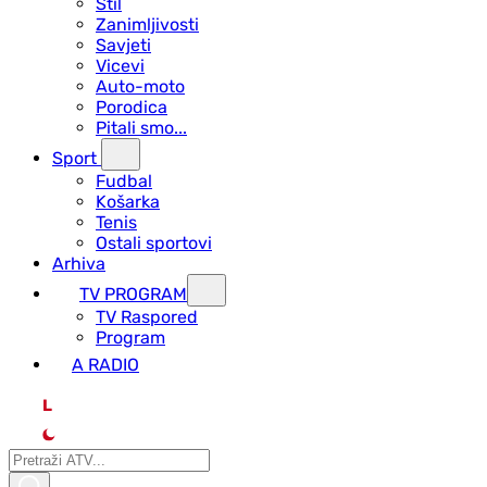
Stil
Zanimljivosti
Savjeti
Vicevi
Auto-moto
Porodica
Pitali smo...
Sport
Fudbal
Košarka
Tenis
Ostali sportovi
Arhiva
TV PROGRAM
ТV Raspored
Program
A RADIO
L