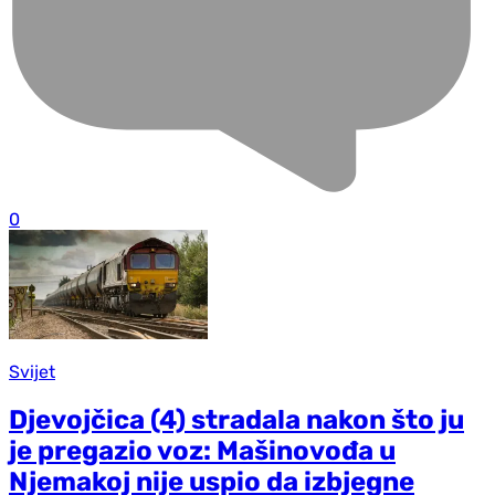
0
Svijet
Djevojčica (4) stradala nakon što ju
je pregazio voz: Mašinovođa u
Njemakoj nije uspio da izbjegne