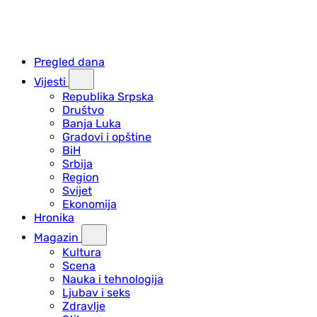
Pregled dana
Vijesti
Republika Srpska
Društvo
Banja Luka
Gradovi i opštine
BiH
Srbija
Region
Svijet
Ekonomija
Hronika
Magazin
Kultura
Scena
Nauka i tehnologija
Ljubav i seks
Zdravlje