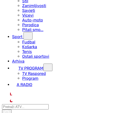
Stil
Zanimljivosti
Savjeti
Vicevi
Auto-moto
Porodica
Pitali smo...
Sport
Fudbal
Košarka
Tenis
Ostali sportovi
Arhiva
TV PROGRAM
ТV Raspored
Program
A RADIO
L