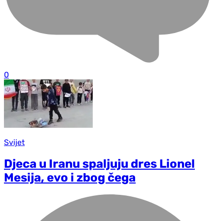
0
Svijet
Djeca u Iranu spaljuju dres Lionel
Mesija, evo i zbog čega