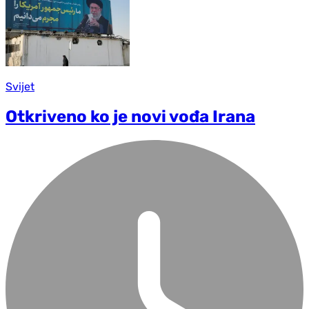
Svijet
Otkriveno ko je novi vođa Irana