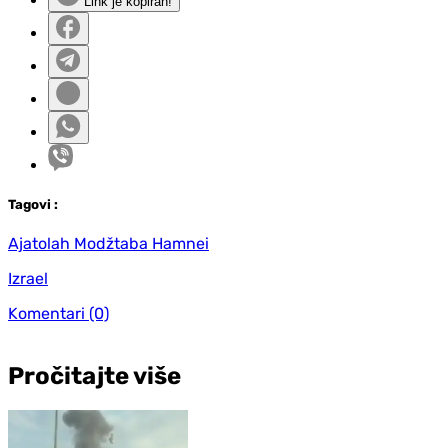
Link je kopiran!
Tag
ovi
:
Ajatolah Modžtaba Hamnei
Izrael
Komentari
(0)
Pročitajte više