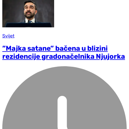
Svijet
”Majka satane” bačena u blizini
rezidencije gradonačelnika Njujorka