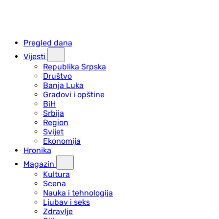
Pregled dana
Vijesti
Republika Srpska
Društvo
Banja Luka
Gradovi i opštine
BiH
Srbija
Region
Svijet
Ekonomija
Hronika
Magazin
Kultura
Scena
Nauka i tehnologija
Ljubav i seks
Zdravlje