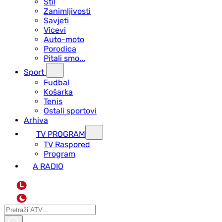
Stil
Zanimljivosti
Savjeti
Vicevi
Auto-moto
Porodica
Pitali smo...
Sport
Fudbal
Košarka
Tenis
Ostali sportovi
Arhiva
TV PROGRAM
ТV Raspored
Program
A RADIO
L