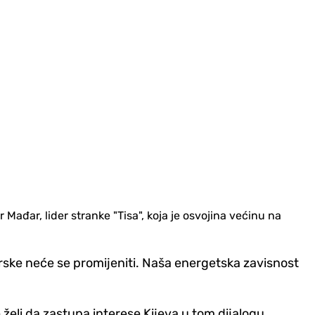
Mađar, lider stranke "Tisa", koja je osvojina većinu na
ske neće se promijeniti. Naša energetska zavisnost
želi da zastupa interese Kijeva u tom dijalogu.