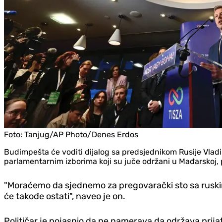
Foto:
Tanjug/AP Photo/Denes Erdos
Budimpešta će voditi dijalog sa predsjednikom Rusije Vladim
parlamentarnim izborima koji su juče održani u Mađarskoj, 
"Moraćemo da sjednemo za pregovarački sto sa ruskim
će takođe ostati", naveo je on.
Političar je pojasnio da ne namerava da održava prijat