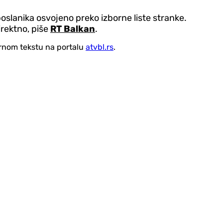
oslanika osvojeno preko izborne liste stranke.
irektno, piše
RT Balkan
.
vornom tekstu na portalu
atvbl.rs
.