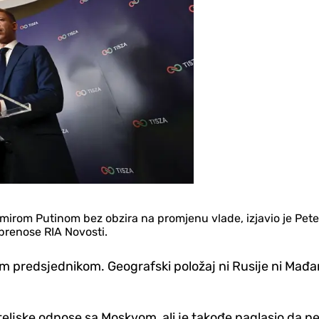
irom Putinom bez obzira na promjenu vlade, izjavio je Peter 
prenose RIA Novosti.
 predsjednikom. Geografski položaj ni Rusije ni Mađar
eljske odnose sa Moskvom, ali je takođe naglasio da ne 